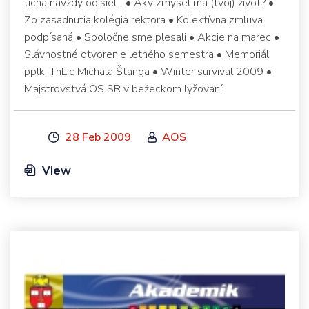
ticha navždy odišiel... • Aký zmysel má (tvoj) život? •
Zo zasadnutia kolégia rektora • Kolektívna zmluva
podpísaná • Spoločne sme plesali • Akcie na marec •
Slávnostné otvorenie letného semestra • Memoriál
pplk. ThLic Michala Štanga • Winter survival 2009 •
Majstrovstvá OS SR v bežeckom lyžovaní
28 Feb 2009
AOS
View