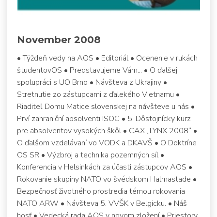
November 2008
• Týždeň vedy na AOS • Editoriál • Ocenenie v rukách
študentovOS • Predstavujeme Vám... • O ďalšej
spolupráci s UO Brno • Návšteva z Ukrajiny •
Stretnutie zo zástupcami z ďalekého Vietnamu •
Riaditeľ Domu Matice slovenskej na návšteve u nás •
Prví zahraniční absolventi ISOC • 5. Dôstojnícky kurz
pre absolventov vysokých škôl • CAX „LYNX 2008“ •
O ďalšom vzdelávaní vo VODK a DKAVŠ • O Doktríne
OS SR • Výzbroj a technika pozemných síl •
Konferencia v Helsinkách za účasti zástupcov AOS •
Rokovanie skupiny NATO vo švédskom Halmastade •
Bezpečnosť životného prostredia témou rokovania
NATO ARW • Návšteva 5. VVŠK v Belgicku. • Náš
hosť • Vedecká rada AOS v novom zložení • Priestory