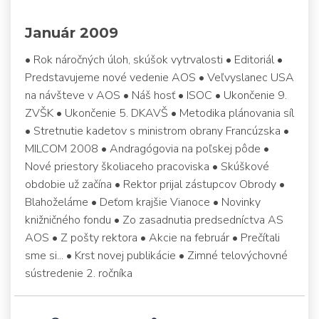
Január 2009
• Rok náročných úloh, skúšok vytrvalosti • Editoriál •
Predstavujeme nové vedenie AOS • Veľvyslanec USA
na návšteve v AOS • Náš hosť • ISOC • Ukončenie 9.
ZVŠK • Ukončenie 5. DKAVŠ • Metodika plánovania síl
• Stretnutie kadetov s ministrom obrany Francúzska •
MILCOM 2008 • Andragógovia na poľskej pôde •
Nové priestory školiaceho pracoviska • Skúškové
obdobie už začína • Rektor prijal zástupcov Obrody •
Blahoželáme • Deťom krajšie Vianoce • Novinky
knižničného fondu • Zo zasadnutia predsedníctva AS
AOS • Z pošty rektora • Akcie na február • Prečítali
sme si... • Krst novej publikácie • Zimné telovýchovné
sústredenie 2. ročníka