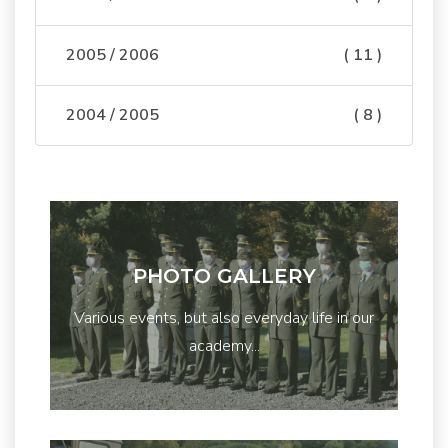
2005 / 2006
( 11 )
2004 / 2005
( 8 )
PHOTO GALLERY
Various events, but also everyday life in our
academy...