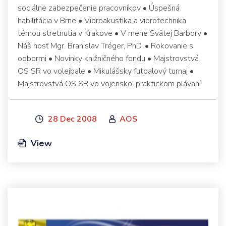
sociálne zabezpečenie pracovníkov • Úspešná
habilitácia v Brne • Vibroakustika a vibrotechnika
témou stretnutia v Krakove • V mene Svätej Barbory •
Náš hosť Mgr. Branislav Tréger, PhD. • Rokovanie s
odbormi • Novinky knižničného fondu • Majstrovstvá
OS SR vo volejbale • Mikulášsky futbalový turnaj •
Majstrovstvá OS SR vo vojensko-praktickom plávaní
28 Dec 2008
AOS
View