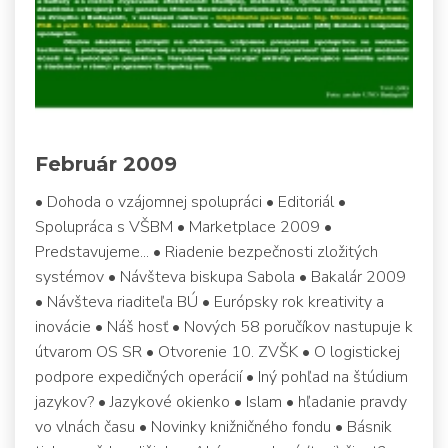
Február 2009
• Dohoda o vzájomnej spolupráci • Editoriál •
Spolupráca s VŠBM • Marketplace 2009 •
Predstavujeme... • Riadenie bezpečnosti zložitých
systémov • Návšteva biskupa Sabola • Bakalár 2009
• Návšteva riaditeľa BÚ • Európsky rok kreativity a
inovácie • Náš hosť • Nových 58 poručíkov nastupuje k
útvarom OS SR • Otvorenie 10. ZVŠK • O logistickej
podpore expedičných operácií • Iný pohľad na štúdium
jazykov? • Jazykové okienko • Islam • hľadanie pravdy
vo vlnách času • Novinky knižničného fondu • Básnik