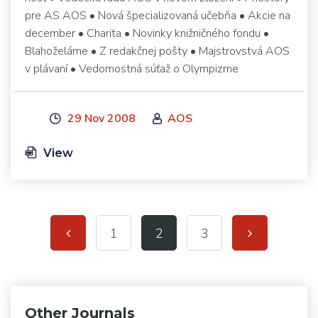
pre AS AOS • Nová špecializovaná učebňa • Akcie na
december • Charita • Novinky knižničného fondu •
Blahoželáme • Z redakčnej pošty • Majstrovstvá AOS
v plávaní • Vedomostná súťaž o Olympizme
29 Nov 2008
AOS
View
1
2
3
Other Journals