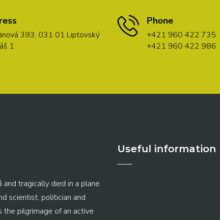
ress
Phone
nová 393, 031 01 Liptovský
+421 960 422 735
áš 1
+421 960 422 986
Useful information
 and tragically died in a plane
 scientist, politician and
s the pilgrimage of an active