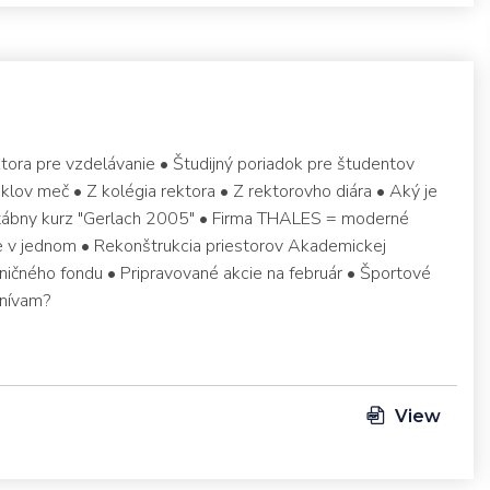
tora pre vzdelávanie • Študijný poriadok pre študentov
lov meč • Z kolégia rektora • Z rektorovho diára • Aký je
štábny kurz "Gerlach 2005" • Firma THALES = moderné
 v jednom • Rekonštrukcia priestorov Akademickej
ničného fondu • Pripravované akcie na február • Športové
snívam?
View