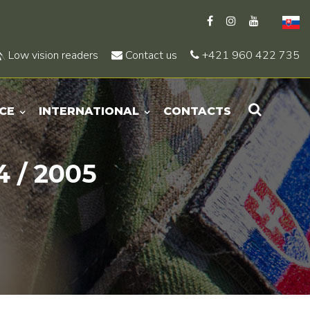
Low vision readers
Contact us
+421 960 422 735
CE
INTERNATIONAL
CONTACTS
 / 2005