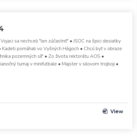
4
Vojaci sa nechceli "len zúčastniť" • JSOC na špici desiatky
 Kadeti pomáhali vo Vyšných Hágoch • Chcú byť v obraze
chnika pozemných síl" • Zo života rektorátu AOS •
anočný turnaj v minifutbale • Majster v silovom trojboji •
View