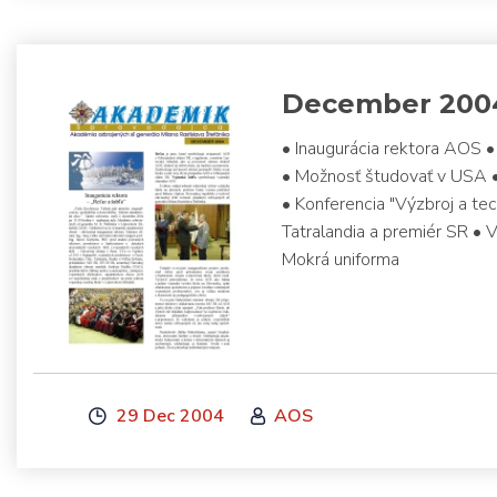
December 200
• Inaugurácia rektora AOS • 
• Možnosť študovať v USA •
• Konferencia "Výzbroj a te
Tatralandia a premiér SR • Vi
Mokrá uniforma
29 Dec 2004
AOS