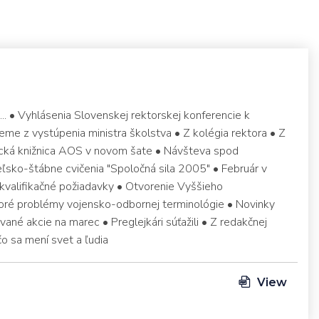
.. • Vyhlásenia Slovenskej rektorskej konferencie k
me z vystúpenia ministra školstva • Z kolégia rektora • Z
cká knižnica AOS v novom šate • Návšteva spod
ľsko-štábne cvičenia "Spoločná sila 2005" • Február v
 kvalifikačné požiadavky • Otvorenie Vyššieho
toré problémy vojensko-odbornej terminológie • Novinky
vané akcie na marec • Preglejkári súťažili • Z redakčnej
čo sa mení svet a ľudia
View