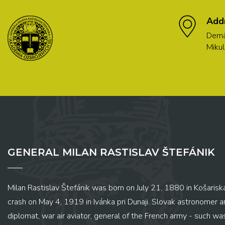
Add
Demä
Mikul
GENERAL MILAN RASTISLAV ŠTEFÁNIK
Milan Rastislav Štefánik was born on July 21, 1880 in Košariská
crash on May 4, 1919 in Ivánka pri Dunaji. Slovak astronomer and
diplomat, war air aviator, general of the French army - such wa