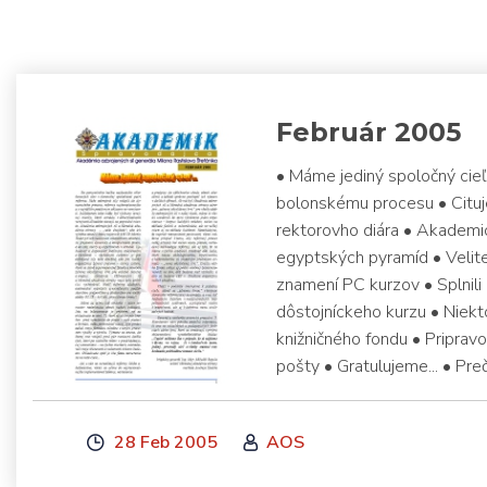
Február 2005
• Máme jediný spoločný cieľ.
bolonskému procesu • Cituje
rektorovho diára • Akademi
egyptských pyramíd • Velite
znamení PC kurzov • Splnili
dôstojníckeho kurzu • Niek
knižničného fondu • Pripravo
pošty • Gratulujeme... • Pre
28 Feb 2005
AOS