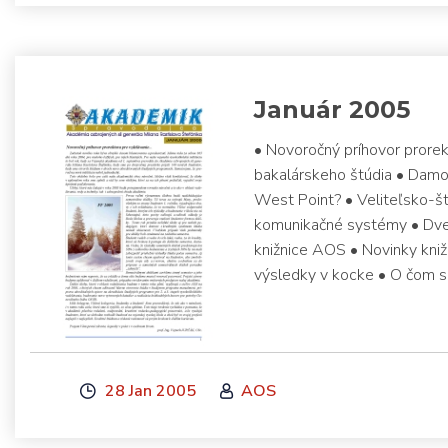
Január 2005
• Novoročný príhovor prorek
bakalárskeho štúdia • Damok
West Point? • Veliteľsko-
komunikačné systémy • Dve
knižnice AOS • Novinky kniž
výsledky v kocke • O čom 
28 Jan 2005
AOS