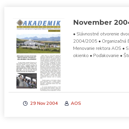
November 200
• Slávnostné otvorenie dvo
2004/2005 • Organizačná št
Menovanie rektora AOS • Slo
okienko • Poďakovanie • Š
29 Nov 2004
AOS