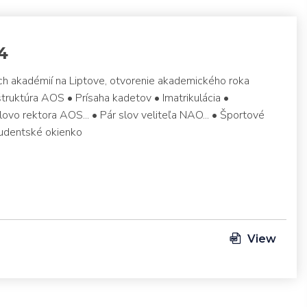
4
ch akadémií na Liptove, otvorenie akademického roka
ruktúra AOS • Prísaha kadetov • Imatrikulácia •
vo rektora AOS... • Pár slov veliteľa NAO... • Športové
tudentské okienko
View