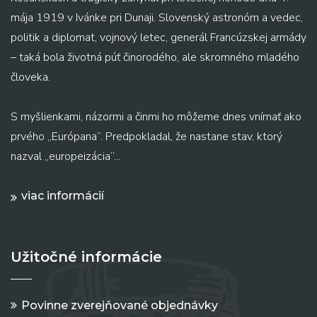
mája 1919 v Ivánke pri Dunaji. Slovenský astronóm a vedec,
politik a diplomat, vojnový letec, generál Francúzskej armády
– taká bola životná púť činorodého, ale skromného mladého
človeka.
S myšlienkami, názormi a činmi ho môžeme dnes vnímať ako
prvého „Európana“. Predpokladal, že nastane stav, ktorý
nazval „europeizácia“...
viac informácií
Užitočné informácie
Povinne zverejňované objednávky