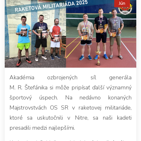
Jún
Akadémia ozbrojených síl generála
M. R. Štefánika si môže pripísať ďalší významný
športový úspech. Na nedávno konaných
Majstrovstvách OS SR v raketovej militariáde,
ktoré sa uskutočnili v Nitre, sa naši kadeti
presadili medzi najlepšími.