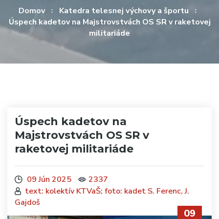
Domov
Katedra telesnej výchovy a športu
Úspech kadetov na Majstrovstvách OS SR v raketovej
militariáde
Úspech kadetov na
Majstrovstvách OS SR v
raketovej militariáde
09 Jún 2025
2337
text: kolektív KTVaŠ; foto: kadet S. Ferenc, J.
Gajdoš
09