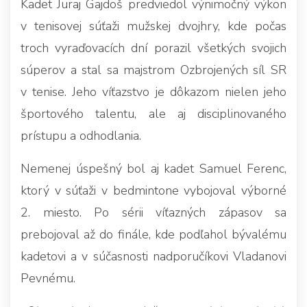
Kadet Juraj Gajdoš predviedol výnimočný výkon
v tenisovej súťaži mužskej dvojhry, kde počas
troch vyraďovacích dní porazil všetkých svojich
súperov a stal sa majstrom Ozbrojených síl SR
v tenise. Jeho víťazstvo je dôkazom nielen jeho
športového talentu, ale aj disciplinovaného
prístupu a odhodlania.
Nemenej úspešný bol aj kadet Samuel Ferenc,
ktorý v súťaži v bedmintone vybojoval výborné
2. miesto. Po sérii víťazných zápasov sa
prebojoval až do finále, kde podľahol bývalému
kadetovi a v súčasnosti nadporučíkovi Vladanovi
Pevnému.