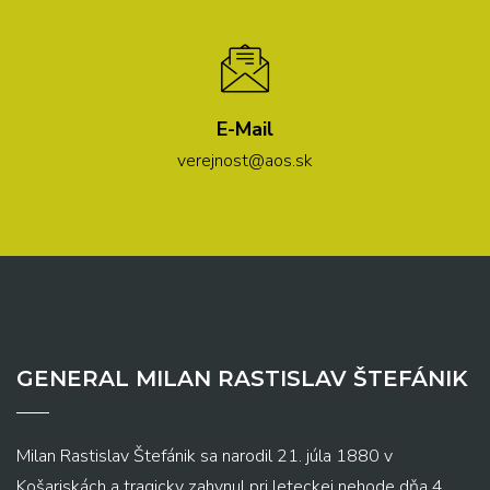
E-Mail
verejnost@aos.sk
GENERAL MILAN RASTISLAV ŠTEFÁNIK
Milan Rastislav Štefánik sa narodil 21. júla 1880 v
Košariskách a tragicky zahynul pri leteckej nehode dňa 4.