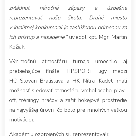
zvládnuť náročné zápasy a úspešne
reprezentovať našu školu. Druhé miesto
v kvalitnej konkurencii je zaslúženou odmenou za
ich prístup a nasadenie,“
uviedol kpt. Mgr. Martin
Kožiak.
Výnimočnú atmosféru turnaja umocnilo aj
prebiehajúce finále TIPSPORT ligy medzi
HC Slovan Bratislava a HK Nitra. Kadeti mali
možnosť sledovať atmosféru vrcholiaceho play-
off, tréningy hráčov a zažiť hokejové prostredie
na najvyššej úrovni, čo bolo pre mnohých veľkou
motiváciou.
Akadémiu ozbrojených síl reprezentovali: