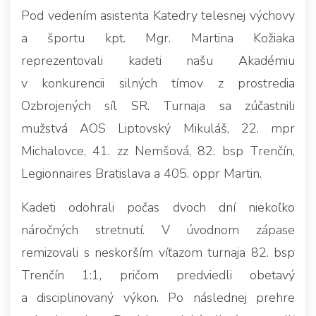
Pod vedením asistenta Katedry telesnej výchovy
a športu kpt. Mgr. Martina Kožiaka
reprezentovali kadeti našu Akadémiu
v konkurencii silných tímov z prostredia
Ozbrojených síl SR. Turnaja sa zúčastnili
mužstvá AOS Liptovský Mikuláš, 22. mpr
Michalovce, 41. zz Nemšová, 82. bsp Trenčín,
Legionnaires Bratislava a 405. oppr Martin.
Kadeti odohrali počas dvoch dní niekoľko
náročných stretnutí. V úvodnom zápase
remizovali s neskorším víťazom turnaja 82. bsp
Trenčín 1:1, pričom predviedli obetavý
a disciplinovaný výkon. Po následnej prehre