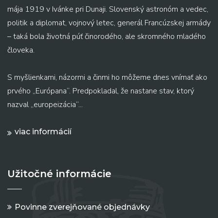
mája 1919 v Ivánke pri Dunaji. Slovenský astronóm a vedec,
politik a diplomat, vojnový letec, generál Francúzskej armády
– taká bola životná púť činorodého, ale skromného mladého
človeka.
S myšlienkami, názormi a činmi ho môžeme dnes vnímať ako
prvého „Európana“. Predpokladal, že nastane stav, ktorý
nazval „europeizácia“...
viac informácií
Užitočné informácie
Povinne zverejňované objednávky