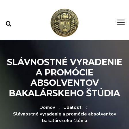
Rovno na obsah
Rovno na menu
SLÁVNOSTNÉ VYRADENIE
A PROMÓCIE
ABSOLVENTOV
BAKALÁRSKEHO ŠTÚDIA
Domov
Udalosti
Slávnostné vyradenie a promócie absolventov
bakalárskeho štúdia