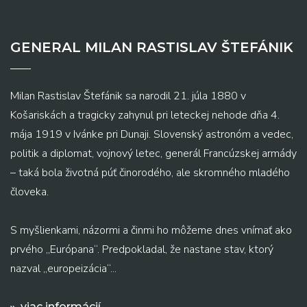
GENERAL MILAN RASTISLAV ŠTEFÁNIK
Milan Rastislav Štefánik sa narodil 21. júla 1880 v
Košariskách a tragicky zahynul pri leteckej nehode dňa 4.
mája 1919 v Ivánke pri Dunaji. Slovenský astronóm a vedec,
politik a diplomat, vojnový letec, generál Francúzskej armády
– taká bola životná púť činorodého, ale skromného mladého
človeka.
S myšlienkami, názormi a činmi ho môžeme dnes vnímať ako
prvého „Európana“. Predpokladal, že nastane stav, ktorý
nazval „europeizácia“...
viac informácií