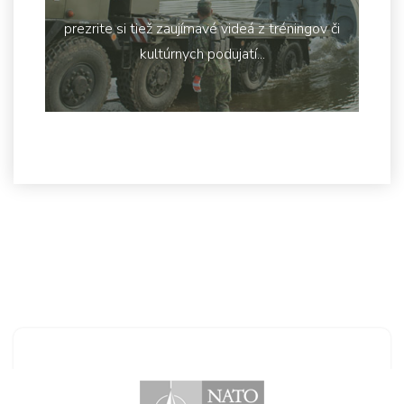
prezrite si tiež zaujímavé videá z tréningov či
kultúrnych podujatí...