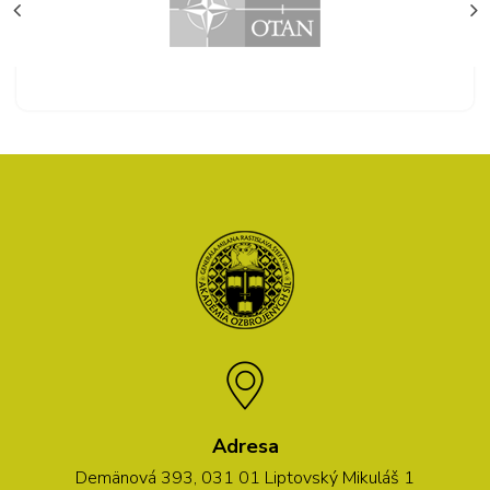
Adresa
Demänová 393, 031 01 Liptovský Mikuláš 1