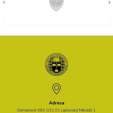
Adresa
Demänová 393, 031 01 Liptovský Mikuláš 1