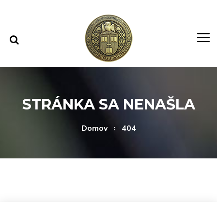
Rovno na obsah
Rovno na menu
STRÁNKA SA NENAŠLA
Domov
404