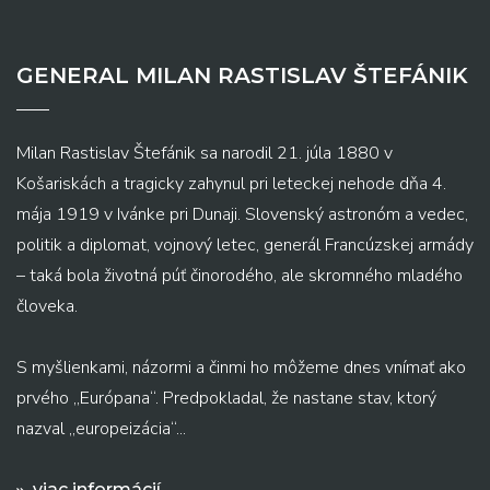
GENERAL MILAN RASTISLAV ŠTEFÁNIK
Milan Rastislav Štefánik sa narodil 21. júla 1880 v
Košariskách a tragicky zahynul pri leteckej nehode dňa 4.
mája 1919 v Ivánke pri Dunaji. Slovenský astronóm a vedec,
politik a diplomat, vojnový letec, generál Francúzskej armády
– taká bola životná púť činorodého, ale skromného mladého
človeka.
S myšlienkami, názormi a činmi ho môžeme dnes vnímať ako
prvého „Európana“. Predpokladal, že nastane stav, ktorý
nazval „europeizácia“...
viac informácií