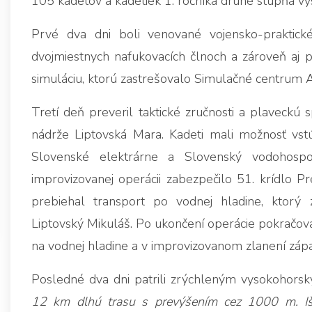
105 kadetov a kadetiek 1. ročníka druhé stupňa v
Prvé dva dni boli venované vojensko-praktic
dvojmiestnych nafukovacích člnoch a zároveň aj 
simuláciu, ktorú zastrešovalo Simulačné centrum 
Tretí deň preveril taktické zručnosti a plaveckú 
nádrže Liptovská Mara. Kadeti mali možnosť vst
Slovenské elektrárne a Slovenský vodohospod
improvizovanej operácii zabezpečilo 51. krídlo
prebiehal transport po vodnej hladine, ktorý
Liptovský Mikuláš. Po ukončení operácie pokračoval
na vodnej hladine a v improvizovanom zlanení záp
Posledné dva dni patrili zrýchleným vysokohors
12 km dlhú trasu s prevýšením cez 1000 m. Išl