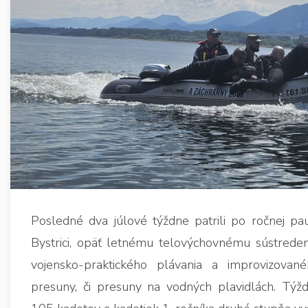
Posledné dva júlové týždne patrili po ročnej pa
Bystrici, opäť letnému telovýchovnému sústredeni
vojensko-praktického plávania a improvizovan
presuny, či presuny na vodných plavidlách. Týž