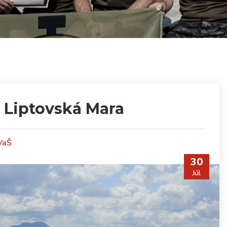
 Liptovská Mara
TVaŠ
30
Júl