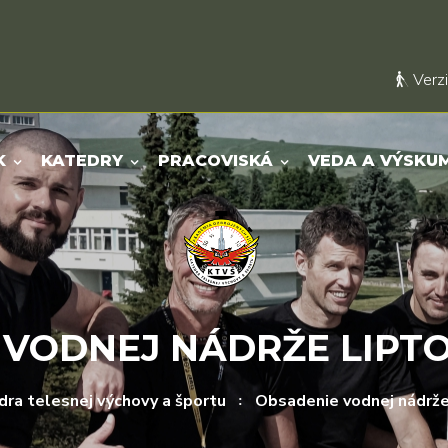
Verzi
K
KATEDRY
PRACOVISKÁ
VEDA A VÝSKU
 VODNEJ NÁDRŽE LIPT
dra telesnej výchovy a športu
Obsadenie vodnej nádrže