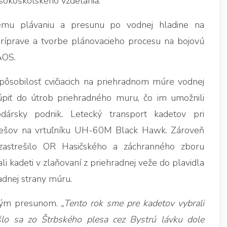
ysokoškolského vzdelania.
kému plávaniu a presunu po vodnej hladine na
príprave a tvorbe plánovacieho procesu na bojovú
AOS.
spôsobilosť cvičiacich na priehradnom múre vodnej
úpiť do útrob priehradného muru, čo im umožnili
ársky podnik. Letecký transport kadetov pri
 Prešov na vrtuľníku UH-60M Black Hawk. Zároveň
 zastrešilo OR Hasičského a záchranného zboru
i kadeti v zlaňovaní z priehradnej veže do plavidla
adnej strany múru.
kým presunom.
„Tento rok sme pre kadetov vybrali
o sa zo Štrbského plesa cez Bystrú lávku dole