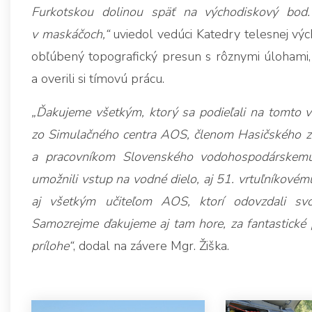
Furkotskou dolinou späť na východiskový bod. 
v maskáčoch,“
uviedol vedúci Katedry telesnej vý
obľúbený topografický presun s rôznymi úlohami, p
a overili si tímovú prácu.
„Ďakujeme všetkým, ktorý sa podieľali na tomto v
zo Simulačného centra AOS, členom Hasičského zá
a pracovníkom Slovenského vodohospodárskemu
umožnili vstup na vodné dielo, aj 51. vrtuľníkovém
aj všetkým učiteľom AOS, ktorí odovzdali svo
Samozrejme ďakujeme aj tam hore, za fantastické p
prílohe“
, dodal na závere Mgr. Žiška.