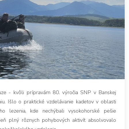
uze - kvôli prípravám 80. výročia SNP v Banskej
u. Išlo o praktické vzdelávanie kadetov v oblasti
ého lezenia, kde nechýbali vysokohorské pešie
deň plný rôznych pohybových aktivít absolvovalo