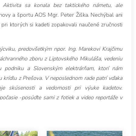
Aktivita sa konala bez taktického námetu, ale
chovy a športu AOS Mgr. Peter Žiška. Nechýbal ani
ri ktorých si kadeti zopakovali naučené zručnosti
ýcviku, predovšetkým npor. Ing. Marekovi Krajčimu
chranného zboru z Liptovského Mikuláša, vedeniu
 podniku a Slovenským elektrárňam, ktorí nám
u krídlu z Prešova. V neposlednom rade patrí vďaka
je skúsenosti a vedomosti pri výuke kadetov.
očasie -posúďte sami z fotiek a video reportáže v