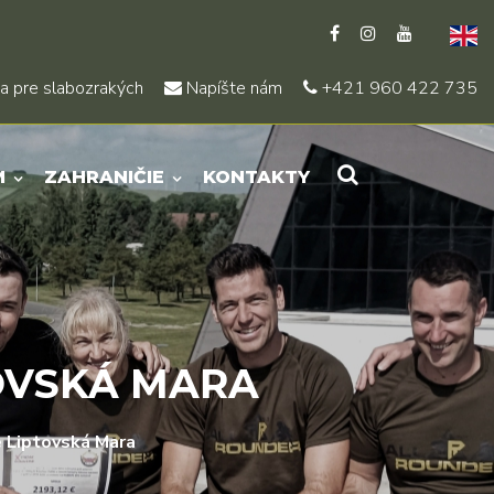
a pre slabozrakých
Napíšte nám
+421 960 422 735
M
ZAHRANIČIE
KONTAKTY
OVSKÁ MARA
 Liptovská Mara