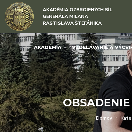
Rovno na obsah
Rovno na menu
AKADÉMIA OZBROJENÝCH SÍL
GENERÁLA MILANA
RASTISLAVA ŠTEFÁNIKA
AKADÉMIA
VZDELÁVANIE A VÝCVI
OBSADENIE
Domov
Kate