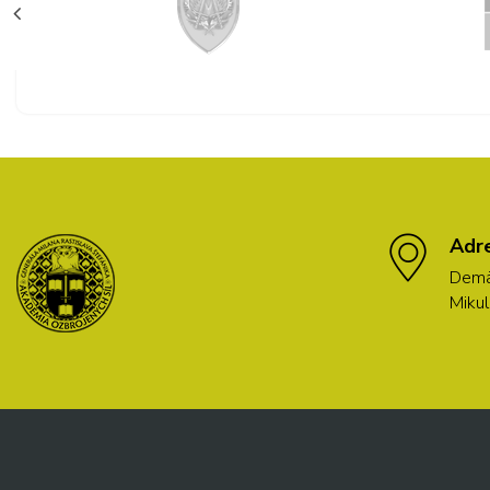
Adr
Demä
Mikul