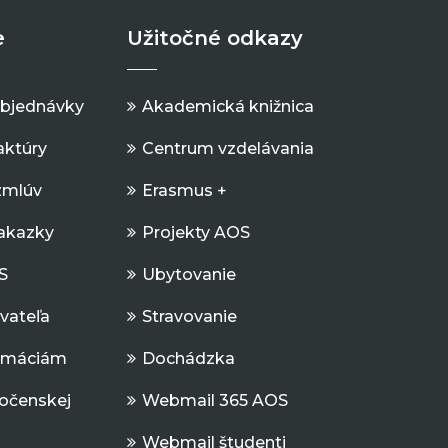
e
Užitočné odkazy
objednávky
Akademická knižnica
aktúry
Centrum vzdelávania
zmlúv
Erasmus +
Zakazky
Projekty AOS
S
Ubytovanie
ávateľa
Stravovanie
ormáciám
Dochádzka
očenskej
Webmail 365 AOS
Webmail študenti