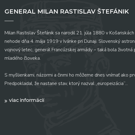
GENERAL MILAN RASTISLAV ŠTEFÁNIK
Milan Rastislav Štefánik sa narodil 21. júla 1880 v Košariskách 
nehode dňa 4. mája 1919 v Ivánke pri Dunaji. Slovenský astronó
vojnový letec, generál Francúzskej armády – taká bola životná
mladého človeka.
S myšlienkami, názormi a činmi ho môžeme dnes vnímať ako pr
Predpokladal, že nastane stav, ktorý nazval „europeizácia“...
viac informácií