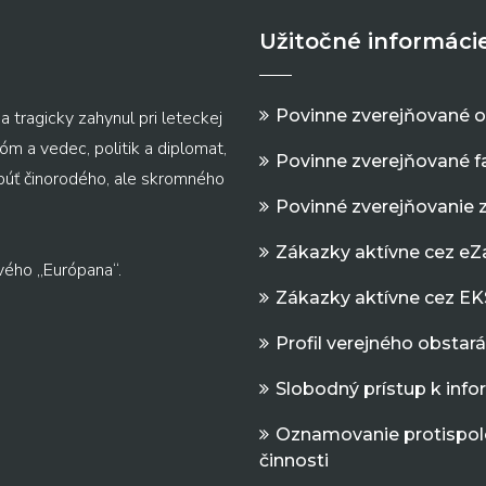
Užitočné informáci
Povinne zverejňované 
a tragicky zahynul pri leteckej
m a vedec, politik a diplomat,
Povinne zverejňované f
 púť činorodého, ale skromného
Povinné zverejňovanie 
Zákazky aktívne cez e
vého „Európana“.
Zákazky aktívne cez EK
Profil verejného obstar
Slobodný prístup k inf
Oznamovanie protispol
činnosti