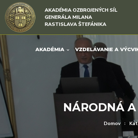
Rovno na obsah
Rovno na menu
AKADÉMIA OZBROJENÝCH SÍL
GENERÁLA MILANA
RASTISLAVA ŠTEFÁNIKA
AKADÉMIA
VZDELÁVANIE A VÝCVI
NÁRODNÁ A
Domov
Kat