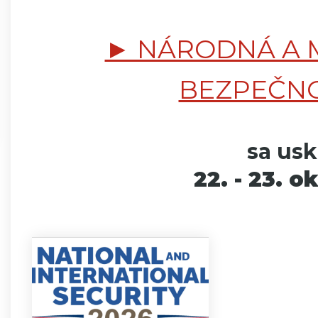
► NÁRODNÁ A 
BEZPEČNO
sa usk
22. - 23. o