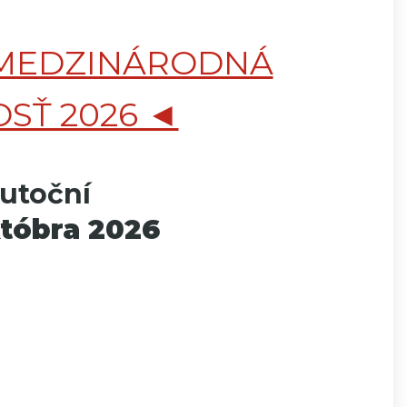
MEDZINÁRODNÁ
SŤ 2026 ◄
utoční
któbra 2026