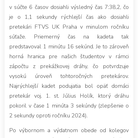
v súčte 6 časov dosiahli výsledný čas 7:38,2, čo
je o 1,1 sekundy rýchlejší čas ako dosiahli
pretekári FTVS UK Praha v minulom ročníku
súťaže. Priemerný čas na kadeta tak
predstavoval 1 minútu 16 sekúnd. Je to zároveň
horná hranica pre našich študentov v rámci
zápočtu z prekážkovej dráhy, čo potvrdzuje
vysokú úroveň tohtoročných pretekárov.
Najrýchlejší kadet podujatia bol opäť domáci
pretekár voj. 1. st. Július Holík, ktorý dráhu
pokoril v čase 1 minúta 3 sekúndy (zlepšenie o
2 sekundy oproti ročníku 2024).
Po výbornom a výdatnom obede od kolegov