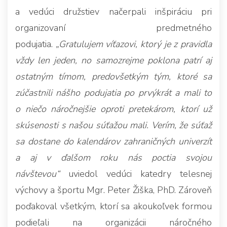
a vedúci družstiev načerpali inšpiráciu pri
organizovaní predmetného
podujatia.
„Gratulujem víťazovi, ktorý je z pravidla
vždy len jeden, no samozrejme poklona patrí aj
ostatným tímom, predovšetkým tým, ktoré sa
zúčastnili nášho podujatia po prvýkrát a mali to
o niečo náročnejšie oproti pretekárom, ktorí už
skúsenosti s našou súťažou mali. Verím, že súťaž
sa dostane do kalendárov zahraničných univerzít
a aj v ďalšom roku nás poctia svojou
návštevou“
uviedol vedúci katedry telesnej
výchovy a športu Mgr. Peter Žiška, PhD. Zároveň
poďakoval všetkým, ktorí sa akoukoľvek formou
podieľali na organizácii náročného