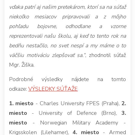
vďaka patrí aj našim pretekárom, ktorí sa na súťaž
niekoľko mesiacov pripravovali a z môjho
pohľadu bojovne, odhodlane a vzorne
reprezentovali našu školu, aj keď to tento rok na
bedňu nestačilo, no svet nespí a my máme o to
väčšiu motiváciu zlepšovať sa.“
, zhodnotil súťaž
Mgr. Žiška.
Podrobné výsledky nájdete na tomto
odkaze:
VÝSLEDKY SÚŤAŽE
1. miesto
- Charles University FPES (Praha),
2.
miesto
- University of Defence (Brno),
3.
miesto
- Norwegian Military Academy -
Krigsskolen (Lilehamer),
4. miesto
- Armed