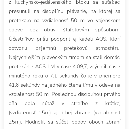
z kuchynsko-jedálenského bloku sa súťažiaci
presunuli na disciplínu plávanie, na ktorej sa
pretekalo na vzdialenosť 50 m vo vojenskom
odeve bez obuvi štafetovým spôsobom.
Účastníkov prišli podporiť aj kadeti AOS, ktorí
dotvorili príjemnú pretekovú atmosféru.
Najrýchlejším plaveckým tímom sa stali domáci
pretekári z AOS LM v čase 4:09,7, zrýchlili čas z
minulého roku o 7,1 sekundy čo je v priemere
41,6 sekúndy na jedného člena tímu v odeve na
vzdialenosť 50 m. Poslednou disciplínou prvého
dňa bola súťaž v streľbe z krátkej
(vzdialenosť 15m) aj dlhej zbrane (vzdialenosť
25m). Hodnotil sa súčet bodov oboch zbraní