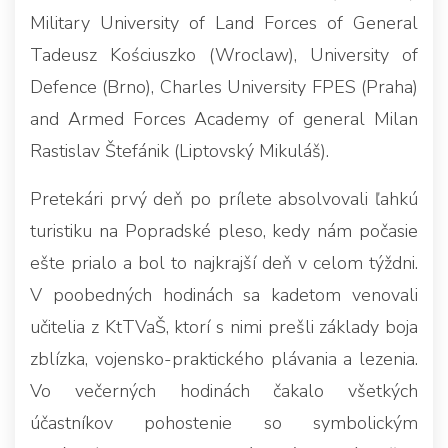
Military University of Land Forces of General
Tadeusz Kościuszko (Wroclaw), University of
Defence (Brno), Charles University FPES (Praha)
and Armed Forces Academy of general Milan
Rastislav Štefánik (Liptovský Mikuláš).
Pretekári prvý deň po prílete absolvovali ľahkú
turistiku na Popradské pleso, kedy nám počasie
ešte prialo a bol to najkrajší deň v celom týždni.
V poobedných hodinách sa kadetom venovali
učitelia z KtTVaŠ, ktorí s nimi prešli základy boja
zblízka, vojensko-praktického plávania a lezenia.
Vo večerných hodinách čakalo všetkých
účastníkov pohostenie so symbolickým