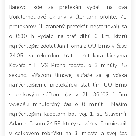
Iľanovo, kde sa pretekári vydali na dva
trojkilometrové okruhy v členitom profile. 71
pretekárov (1 zranený pretekár neštartoval) sa
o 8:30 h vydalo na trať dlhú 6 km, ktorú
najrýchlejšie zdolal Jan Horna z OU Brno v čase
24:05, za rekordom trate pretekára Jáchyma
Kovářa z FTVS Praha zaostal o 3 minúty 25
sekúnd. Víťazom tímovej súťaže sa aj vďaka
najrýchlejšiemu pretekárovi stal tím UO Brno
s celkovým súčtom časov 2h 36´02´´ čím
vylepšili minulorčný čas o 8 minút . Naším
najrýchlejším kadetom bol voj. 1. st. Slavomír
Adam s časom 24:55, ktorý sa zároveň umiestnil
v celkovom rebríčku na 3. mieste a svoj čas