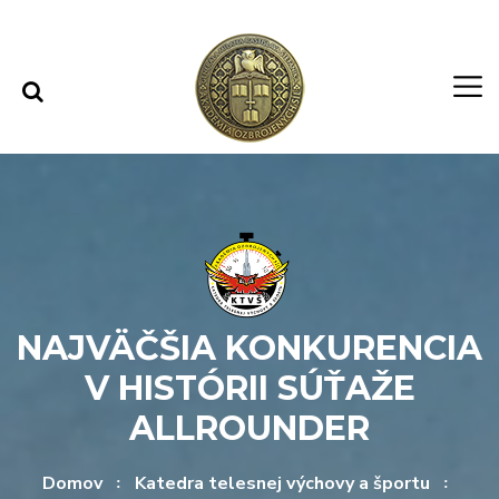
Rovno na obsah
Rovno na menu
NAJVÄČŠIA KONKURENCIA
V HISTÓRII SÚŤAŽE
ALLROUNDER
Domov
Katedra telesnej výchovy a športu