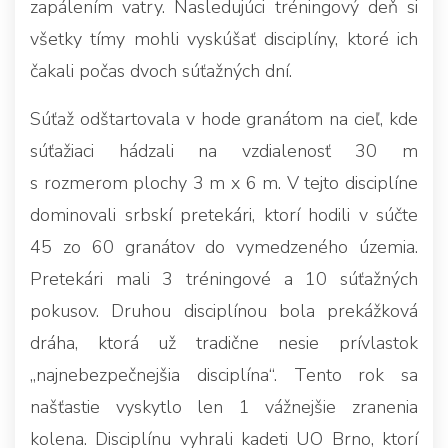
zapálením vatry. Nasledujúci tréningový deň si
všetky tímy mohli vyskúšať disciplíny, ktoré ich
čakali počas dvoch súťažných dní.
Súťaž odštartovala v hode granátom na cieľ, kde
súťažiaci hádzali na vzdialenosť 30 m
s rozmerom plochy 3 m x 6 m. V tejto disciplíne
dominovali srbskí pretekári, ktorí hodili v súčte
45 zo 60 granátov do vymedzeného územia.
Pretekári mali 3 tréningové a 10 súťažných
pokusov. Druhou disciplínou bola prekážková
dráha, ktorá už tradične nesie prívlastok
„najnebezpečnejšia disciplína“. Tento rok sa
našťastie vyskytlo len 1 vážnejšie zranenia
kolena. Disciplínu vyhrali kadeti UO Brno, ktorí