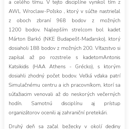
a celého tímu. V tejto disciplíne vynikol tím z
AWL Wroclaw-Poľsko , ktorý v súčte nastrieľal
z oboch zbraní 968 bodov z možných
1200 bodov. Najlepším strelcom bol kadet
Márton Barkó (NKE Budapešť-Maďarsko), ktorý
dosiaholi 188 bodov z možných 200. Víťazstvo si
zapísal až po rozstrele s kadetomAntonis
Katsikidis (HAA Athens - Grécko), s ktorým
dosiahli zhodný počet bodov. Veľká vďaka patrí
Simulačnému centru a ich pracovníkom, ktorí sa
súťažiacim venovali až do neskorých večerných
hodín. Samotnú disciplínu aj prístup
organizátorov ocenili aj zahraniční pretekári.
Druhý deň sa začal bežecky v okolí dediny