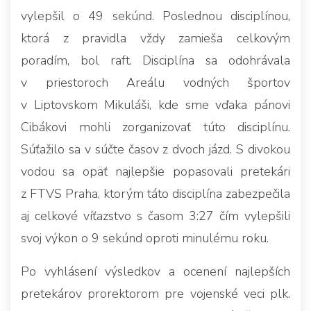
vylepšil o 49 sekúnd. Poslednou disciplínou,
ktorá z pravidla vždy zamieša celkovým
poradím, bol raft. Disciplína sa odohrávala
v priestoroch Areálu vodných športov
v Liptovskom Mikuláši, kde sme vďaka pánovi
Cibákovi mohli zorganizovať túto disciplínu.
Súťažilo sa v súčte časov z dvoch jázd. S divokou
vodou sa opäť najlepšie popasovali pretekári
z FTVS Praha, ktorým táto disciplína zabezpečila
aj celkové víťazstvo s časom 3:27 čím vylepšili
svoj výkon o 9 sekúnd oproti minulému roku.
Po vyhlásení výsledkov a ocenení najlepších
pretekárov prorektorom pre vojenské veci plk.