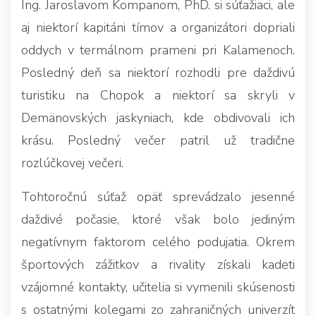
Ing. Jaroslavom Kompanom, PhD. si súťažiaci, ale
aj niektorí kapitáni tímov a organizátori dopriali
oddych v termálnom prameni pri Kalamenoch.
Posledný deň sa niektorí rozhodli pre daždivú
turistiku na Chopok a niektorí sa skryli v
Demänovských jaskyniach, kde obdivovali ich
krásu. Posledný večer patril už tradične
rozlúčkovej večeri.
Tohtoročnú súťaž opäť sprevádzalo jesenné
daždivé počasie, ktoré však bolo jediným
negatívnym faktorom celého podujatia. Okrem
športových zážitkov a rivality získali kadeti
vzájomné kontakty, učitelia si vymenili skúsenosti
s ostatnými kolegami zo zahraničných univerzít