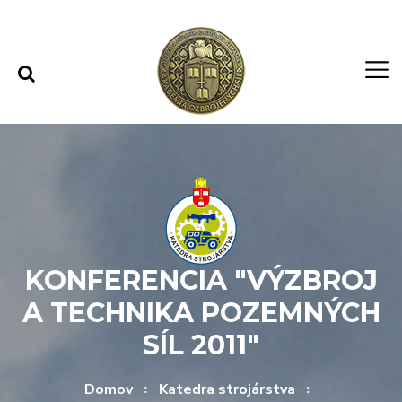
Rovno na obsah
Rovno na menu
KONFERENCIA "VÝZBROJ
A TECHNIKA POZEMNÝCH
SÍL 2011"
Domov
Katedra strojárstva