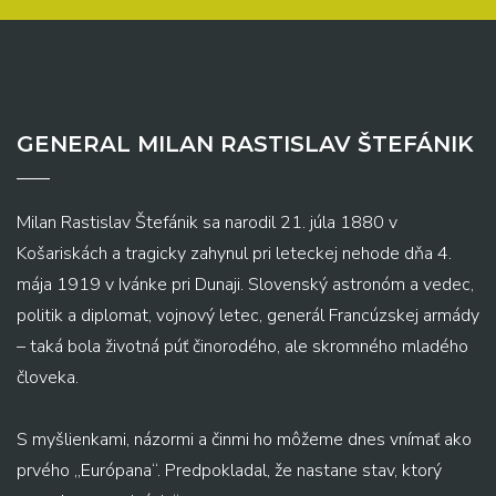
GENERAL MILAN RASTISLAV ŠTEFÁNIK
Milan Rastislav Štefánik sa narodil 21. júla 1880 v
Košariskách a tragicky zahynul pri leteckej nehode dňa 4.
mája 1919 v Ivánke pri Dunaji. Slovenský astronóm a vedec,
politik a diplomat, vojnový letec, generál Francúzskej armády
– taká bola životná púť činorodého, ale skromného mladého
človeka.
S myšlienkami, názormi a činmi ho môžeme dnes vnímať ako
prvého „Európana“. Predpokladal, že nastane stav, ktorý