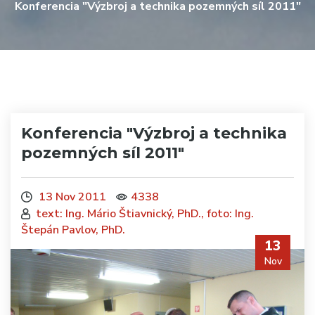
Konferencia "Výzbroj a technika pozemných síl 2011"
Konferencia "Výzbroj a technika
pozemných síl 2011"
13 Nov 2011
4338
text: Ing. Mário Štiavnický, PhD., foto: Ing.
Štepán Pavlov, PhD.
13
Nov