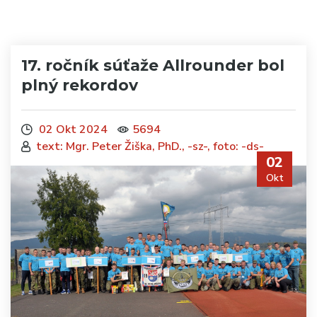
17. ročník súťaže Allrounder bol
plný rekordov
02 Okt 2024
5694
text: Mgr. Peter Žiška, PhD., -sz-, foto: -ds-
02
Okt