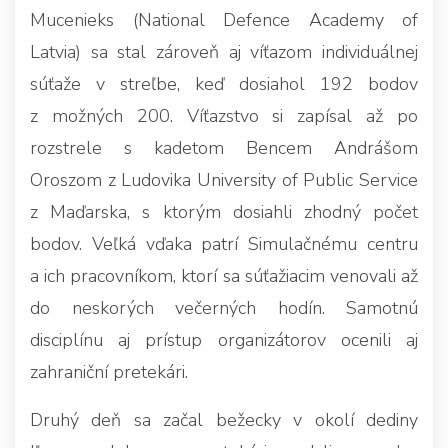
Mucenieks (National Defence Academy of
Latvia) sa stal zároveň aj víťazom individuálnej
súťaže v streľbe, keď dosiahol 192 bodov
z možných 200. Víťazstvo si zapísal až po
rozstrele s kadetom Bencem Andrášom
Oroszom z Ludovika University of Public Service
z Maďarska, s ktorým dosiahli zhodný počet
bodov. Veľká vďaka patrí Simulačnému centru
a ich pracovníkom, ktorí sa súťažiacim venovali až
do neskorých večerných hodín. Samotnú
disciplínu aj prístup organizátorov ocenili aj
zahraniční pretekári.
Druhý deň sa začal bežecky v okolí dediny