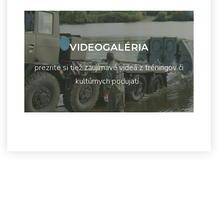
VIDEOGALÉRIA
prezrite si tiež zaujímavé videá z tréningov či
kultúrnych podujatí...