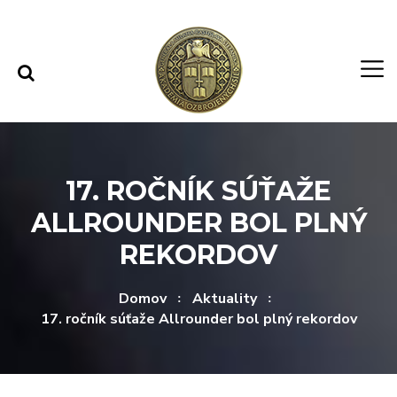
Rovno na obsah
Rovno na menu
17. ROČNÍK SÚŤAŽE
ALLROUNDER BOL PLNÝ
REKORDOV
Domov
Aktuality
17. ročník súťaže Allrounder bol plný rekordov