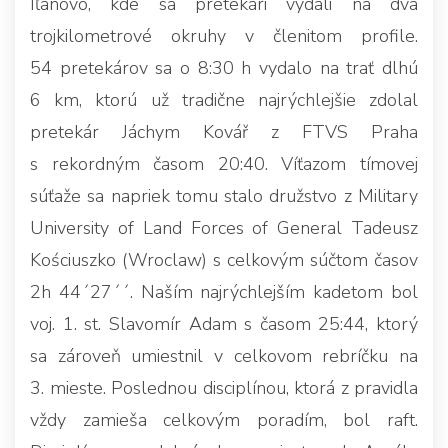
Iľanovo, kde sa pretekári vydali na dva
trojkilometrové okruhy v členitom profile.
54 pretekárov sa o 8:30 h vydalo na trať dlhú
6 km, ktorú už tradične najrýchlejšie zdolal
pretekár Jáchym Kovář z FTVS Praha
s rekordným časom 20:40. Víťazom tímovej
súťaže sa napriek tomu stalo družstvo z Military
University of Land Forces of General Tadeusz
Kościuszko (Wroclaw) s celkovým súčtom časov
2h 44´27´´. Naším najrýchlejším kadetom bol
voj. 1. st. Slavomír Adam s časom 25:44, ktorý
sa zároveň umiestnil v celkovom rebríčku na
3. mieste. Poslednou disciplínou, ktorá z pravidla
vždy zamieša celkovým poradím, bol raft.