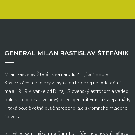
GENERAL MILAN RASTISLAV ŠTEFÁNIK
Milan Rastislav Štefánik sa narodil 21. júla 1880 v
Košariskách a tragicky zahynul pri leteckej nehode dňa 4.
mája 1919 v Ivánke pri Dunaji. Slovenský astronóm a vedec,
politik a diplomat, vojnový letec, generál Francúzskej armády
– taká bola životná púť činorodého, ale skromného mladého
človeka.
S myšlienkami, názormi a činmi ho môžeme dnes vnímať ako