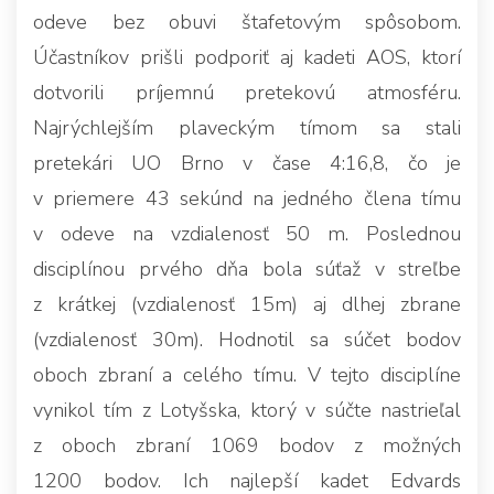
odeve bez obuvi štafetovým spôsobom.
Účastníkov prišli podporiť aj kadeti AOS, ktorí
dotvorili príjemnú pretekovú atmosféru.
Najrýchlejším plaveckým tímom sa stali
pretekári UO Brno v čase 4:16,8, čo je
v priemere 43 sekúnd na jedného člena tímu
v odeve na vzdialenosť 50 m. Poslednou
disciplínou prvého dňa bola súťaž v streľbe
z krátkej (vzdialenosť 15m) aj dlhej zbrane
(vzdialenosť 30m). Hodnotil sa súčet bodov
oboch zbraní a celého tímu. V tejto disciplíne
vynikol tím z Lotyšska, ktorý v súčte nastrieľal
z oboch zbraní 1069 bodov z možných
1200 bodov. Ich najlepší kadet Edvards