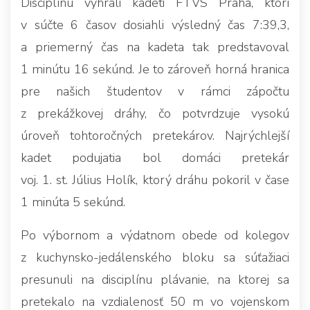
Disciplínu vyhrali kadeti FTVS Praha, ktorí
v súčte 6 časov dosiahli výsledný čas 7:39,3,
a priemerný čas na kadeta tak predstavoval
1 minútu 16 sekúnd. Je to zároveň horná hranica
pre našich študentov v rámci zápočtu
z prekážkovej dráhy, čo potvrdzuje vysokú
úroveň tohtoročných pretekárov. Najrýchlejší
kadet podujatia bol domáci pretekár
voj. 1. st. Július Holík, ktorý dráhu pokoril v čase
1 minúta 5 sekúnd.
Po výbornom a výdatnom obede od kolegov
z kuchynsko-jedálenského bloku sa súťažiaci
presunuli na disciplínu plávanie, na ktorej sa
pretekalo na vzdialenosť 50 m vo vojenskom