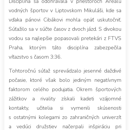
Disciplína sa odohrávala v priestoroch Areálu
vodných športov v Liptovskom Mikuláši, kde sa
vďaka pánovi Cibákovi mohla opäť uskutočniť.
Súťažilo sa v súčte časov z dvoch jázd. S divokou
vodou sa najlepšie popasovali pretekári z FTVS
Praha, ktorým táto disciplína zabezpečila
víťazstvo s časom 3:36.
Tohtoročnú súťaž sprevádzalo jesenné daždivé
počasie, ktoré však bolo jediným negatívnym
faktorom celého podujatia. Okrem športových
zážitkov a rivality získali kadeti vzájomné
kontakty, učitelia si vymenili skúsenosti
s ostatnými kolegami zo zahraničných univerzít
a vedúci družstiev načerpali inšpiráciu pri