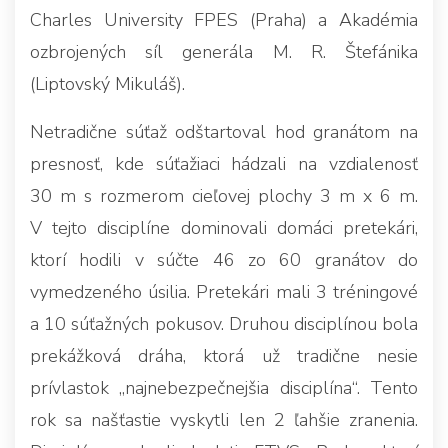
Charles University FPES (Praha) a Akadémia
ozbrojených síl generála M. R. Štefánika
(Liptovský Mikuláš).
Netradične súťaž odštartoval hod granátom na
presnosť, kde súťažiaci hádzali na vzdialenosť
30 m s rozmerom cieľovej plochy 3 m x 6 m.
V tejto disciplíne dominovali domáci pretekári,
ktorí hodili v súčte 46 zo 60 granátov do
vymedzeného úsilia. Pretekári mali 3 tréningové
a 10 súťažných pokusov. Druhou disciplínou bola
prekážková dráha, ktorá už tradične nesie
prívlastok „najnebezpečnejšia disciplína“. Tento
rok sa našťastie vyskytli len 2 ľahšie zranenia.