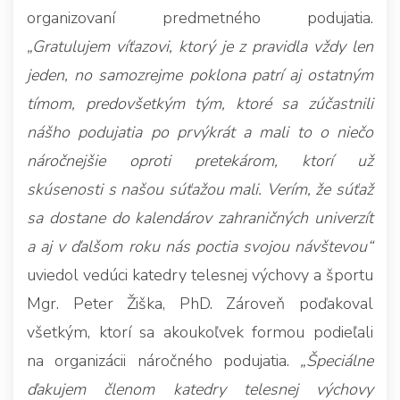
organizovaní predmetného podujatia.
„Gratulujem víťazovi, ktorý je z pravidla vždy len
jeden, no samozrejme poklona patrí aj ostatným
tímom, predovšetkým tým, ktoré sa zúčastnili
nášho podujatia po prvýkrát a mali to o niečo
náročnejšie oproti pretekárom, ktorí už
skúsenosti s našou súťažou mali. Verím, že súťaž
sa dostane do kalendárov zahraničných univerzít
a aj v ďalšom roku nás poctia svojou návštevou“
uviedol vedúci katedry telesnej výchovy a športu
Mgr. Peter Žiška, PhD. Zároveň poďakoval
všetkým, ktorí sa akoukoľvek formou podieľali
na organizácii náročného podujatia.
„Špeciálne
ďakujem členom katedry telesnej výchovy