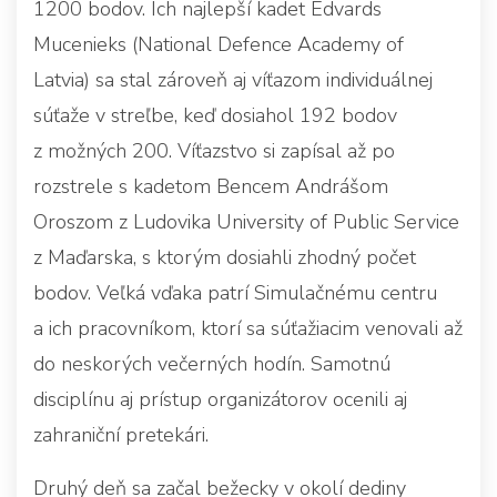
1200 bodov. Ich najlepší kadet Edvards
Mucenieks (National Defence Academy of
Latvia) sa stal zároveň aj víťazom individuálnej
súťaže v streľbe, keď dosiahol 192 bodov
z možných 200. Víťazstvo si zapísal až po
rozstrele s kadetom Bencem Andrášom
Oroszom z Ludovika University of Public Service
z Maďarska, s ktorým dosiahli zhodný počet
bodov. Veľká vďaka patrí Simulačnému centru
a ich pracovníkom, ktorí sa súťažiacim venovali až
do neskorých večerných hodín. Samotnú
disciplínu aj prístup organizátorov ocenili aj
zahraniční pretekári.
Druhý deň sa začal bežecky v okolí dediny