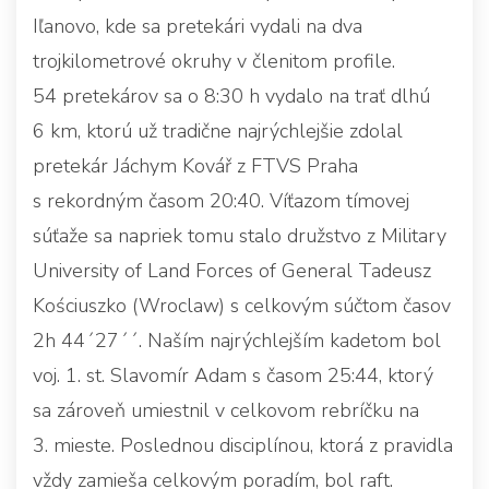
Iľanovo, kde sa pretekári vydali na dva
trojkilometrové okruhy v členitom profile.
54 pretekárov sa o 8:30 h vydalo na trať dlhú
6 km, ktorú už tradične najrýchlejšie zdolal
pretekár Jáchym Kovář z FTVS Praha
s rekordným časom 20:40. Víťazom tímovej
súťaže sa napriek tomu stalo družstvo z Military
University of Land Forces of General Tadeusz
Kościuszko (Wroclaw) s celkovým súčtom časov
2h 44´27´´. Naším najrýchlejším kadetom bol
voj. 1. st. Slavomír Adam s časom 25:44, ktorý
sa zároveň umiestnil v celkovom rebríčku na
3. mieste. Poslednou disciplínou, ktorá z pravidla
vždy zamieša celkovým poradím, bol raft.