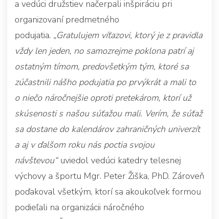
a vedúci družstiev načerpali inšpiráciu pri
organizovaní predmetného
podujatia.
„Gratulujem víťazovi, ktorý je z pravidla
vždy len jeden, no samozrejme poklona patrí aj
ostatným tímom, predovšetkým tým, ktoré sa
zúčastnili nášho podujatia po prvýkrát a mali to
o niečo náročnejšie oproti pretekárom, ktorí už
skúsenosti s našou súťažou mali. Verím, že súťaž
sa dostane do kalendárov zahraničných univerzít
a aj v ďalšom roku nás poctia svojou
návštevou“
uviedol vedúci katedry telesnej
výchovy a športu Mgr. Peter Žiška, PhD. Zároveň
poďakoval všetkým, ktorí sa akoukoľvek formou
podieľali na organizácii náročného