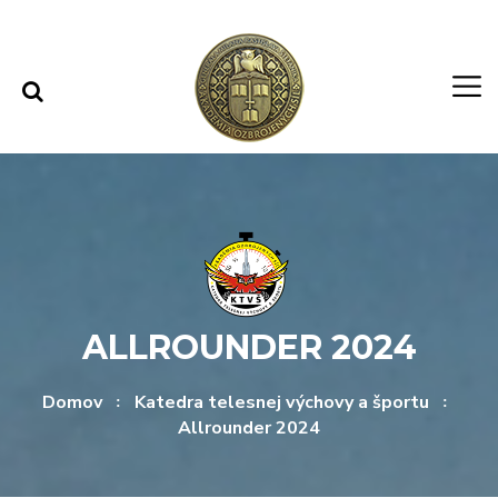
Rovno na obsah
Rovno na menu
ALLROUNDER 2024
Domov
Katedra telesnej výchovy a športu
Allrounder 2024