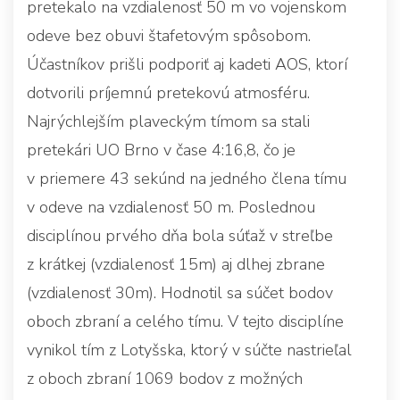
pretekalo na vzdialenosť 50 m vo vojenskom
odeve bez obuvi štafetovým spôsobom.
Účastníkov prišli podporiť aj kadeti AOS, ktorí
dotvorili príjemnú pretekovú atmosféru.
Najrýchlejším plaveckým tímom sa stali
pretekári UO Brno v čase 4:16,8, čo je
v priemere 43 sekúnd na jedného člena tímu
v odeve na vzdialenosť 50 m. Poslednou
disciplínou prvého dňa bola súťaž v streľbe
z krátkej (vzdialenosť 15m) aj dlhej zbrane
(vzdialenosť 30m). Hodnotil sa súčet bodov
oboch zbraní a celého tímu. V tejto disciplíne
vynikol tím z Lotyšska, ktorý v súčte nastrieľal
z oboch zbraní 1069 bodov z možných