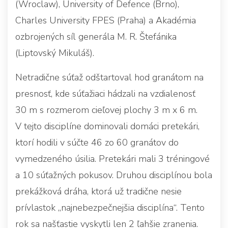
(Wroclaw), University of Defence (Brno),
Charles University FPES (Praha) a Akadémia
ozbrojených síl generála M. R. Štefánika
(Liptovský Mikuláš).
Netradične súťaž odštartoval hod granátom na
presnosť, kde súťažiaci hádzali na vzdialenosť
30 m s rozmerom cieľovej plochy 3 m x 6 m.
V tejto disciplíne dominovali domáci pretekári,
ktorí hodili v súčte 46 zo 60 granátov do
vymedzeného úsilia. Pretekári mali 3 tréningové
a 10 súťažných pokusov. Druhou disciplínou bola
prekážková dráha, ktorá už tradične nesie
prívlastok „najnebezpečnejšia disciplína“. Tento
rok sa našťastie vyskytli len 2 ľahšie zranenia.