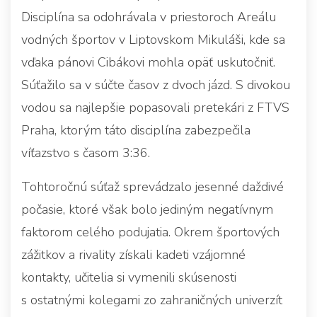
Disciplína sa odohrávala v priestoroch Areálu
vodných športov v Liptovskom Mikuláši, kde sa
vďaka pánovi Cibákovi mohla opäť uskutočniť.
Súťažilo sa v súčte časov z dvoch jázd. S divokou
vodou sa najlepšie popasovali pretekári z FTVS
Praha, ktorým táto disciplína zabezpečila
víťazstvo s časom 3:36.
Tohtoročnú súťaž sprevádzalo jesenné daždivé
počasie, ktoré však bolo jediným negatívnym
faktorom celého podujatia. Okrem športových
zážitkov a rivality získali kadeti vzájomné
kontakty, učitelia si vymenili skúsenosti
s ostatnými kolegami zo zahraničných univerzít