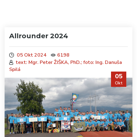
Allrounder 2024
05 Okt 2024
6198
text: Mgr. Peter ŽIŠKA, PhD.; foto: Ing. Danuša
Spilá
05
Okt