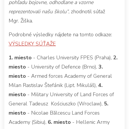
pohľadu bojovne, odhodlane a vzorne
reprezentovali našu školu“
, zhodnotil súťaž
Mgr. Žiška.
Podrobné výsledky nájdete na tomto odkaze:
VÝSLEDKY SÚŤAŽE
1. miesto
- Charles University FPES (Praha),
2.
miesto
- University of Defence (Brno),
3.
miesto
- Armed forces Academy of General
Milan Rastislav Štefánik (Lipt. Mikuláš),
4.
miesto
- Military University of Land Forces of
General Tadeusz Kościuszko (Wroclaw),
5.
miesto
- Nicolae Bălcescu Land Forces
Academy (Sibiu),
6. miesto
- Hellenic Army