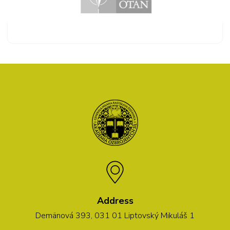
Address
Demänová 393, 031 01 Liptovský Mikuláš 1