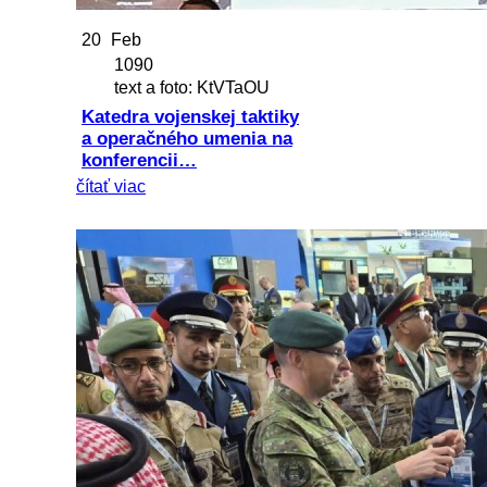
20
Feb
1090
text a foto: KtVTaOU
Katedra vojenskej taktiky
a operačného umenia na
konferencii…
čítať viac