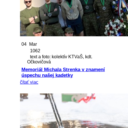
04
Mar
1062
text a foto: kolektív KTVaŠ, kdt.
Očkovičová
Memoriál Michala Strenka v znamení
úspechu našej kadetky
čítať viac