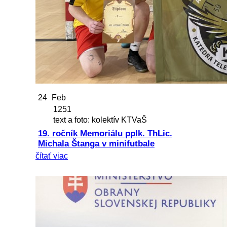
24
Feb
1251
text a foto: kolektív KTVaŠ
19. ročník Memoriálu pplk. ThLic.
Michala Štanga v minifutbale
čítať viac