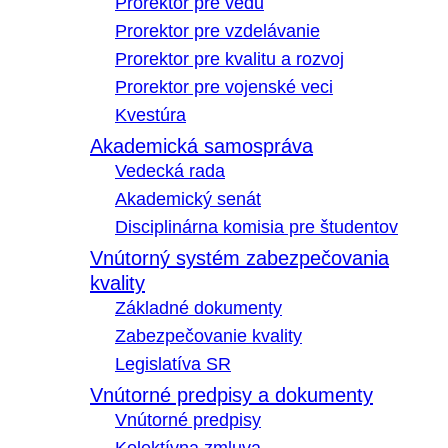
Prorektor pre vedu
Prorektor pre vzdelávanie
Prorektor pre kvalitu a rozvoj
Prorektor pre vojenské veci
Kvestúra
Akademická samospráva
Vedecká rada
Akademický senát
Disciplinárna komisia pre študentov
Vnútorný systém zabezpečovania
kvality
Základné dokumenty
Zabezpečovanie kvality
Legislatíva SR
Vnútorné predpisy a dokumenty
Vnútorné predpisy