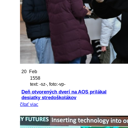
20
Feb
1558
text: -sz-, foto:-vp-
Deň otvorených dverí na AOS prilákal
desiatky stredoškolákov
čítať viac