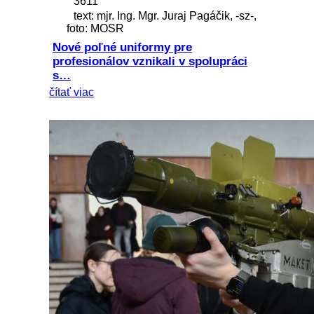
3611
text: mjr. Ing. Mgr. Juraj Pagáčik, -sz-,
foto: MOSR
Nové poľné uniformy pre
profesionálov vznikali v spolupráci
s…
čítať viac