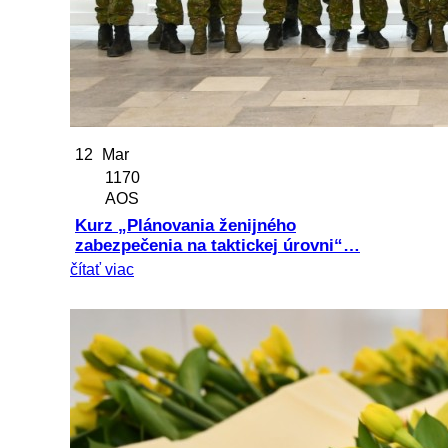
12
Mar
1170
AOS
Kurz „Plánovania ženijného
zabezpečenia na taktickej úrovni“…
čítať viac