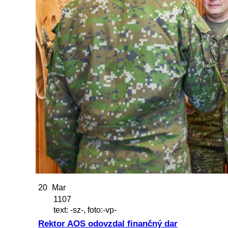
20
Mar
1107
text: -sz-, foto:-vp-
Rektor AOS odovzdal finančný dar