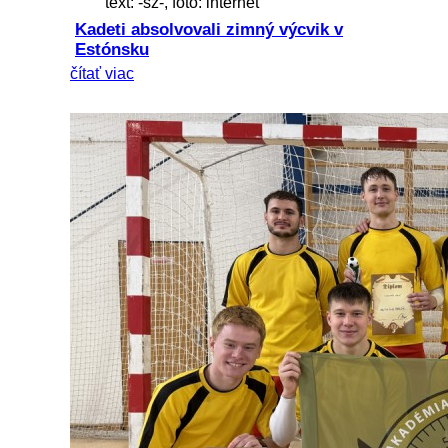
text: -sz-, foto: internet
Kadeti absolvovali zimný výcvik v
Estónsku
čítať viac