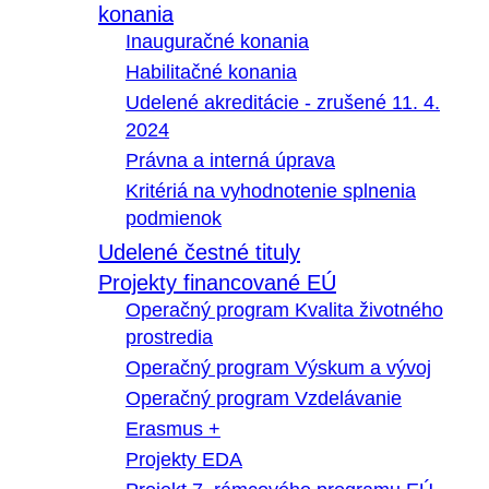
konania
Inauguračné konania
Habilitačné konania
Udelené akreditácie - zrušené 11. 4.
2024
Právna a interná úprava
Kritériá na vyhodnotenie splnenia
podmienok
Udelené čestné tituly
Projekty financované EÚ
Operačný program Kvalita životného
prostredia
Operačný program Výskum a vývoj
Operačný program Vzdelávanie
Erasmus +
Projekty EDA