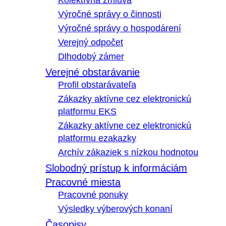
Kolektívna zmluva
Výročné správy o činnosti
Výročné správy o hospodárení
Verejný odpočet
Dlhodobý zámer
Verejné obstarávanie
Profil obstarávateľa
Zákazky aktívne cez elektronickú
platformu EKS
Zákazky aktívne cez elektronickú
platformu ezakazky
Archív zákaziek s nízkou hodnotou
Slobodný prístup k informáciám
Pracovné miesta
Pracovné ponuky
Výsledky výberových konaní
Časopisy