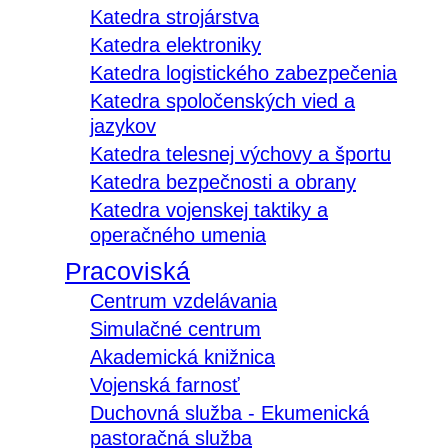
Katedra strojárstva
Katedra elektroniky
Katedra logistického zabezpečenia
Katedra spoločenských vied a
jazykov
Katedra telesnej výchovy a športu
Katedra bezpečnosti a obrany
Katedra vojenskej taktiky a
operačného umenia
Pracoviská
Centrum vzdelávania
Simulačné centrum
Akademická knižnica
Vojenská farnosť
Duchovná služba - Ekumenická
pastoračná služba