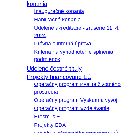
konania
Inauguračné konania
Habilitačné konania
Udelené akreditácie - zrušené 11. 4.
2024
Právna a interná úprava
Kritériá na vyhodnotenie splnenia
podmienok
Udelené čestné tituly
Projekty financované EÚ
Operačný program Kvalita životného
prostredia
Operačný program Výskum a vývoj
Operačný program Vzdelávanie
Erasmus +
Projekty EDA