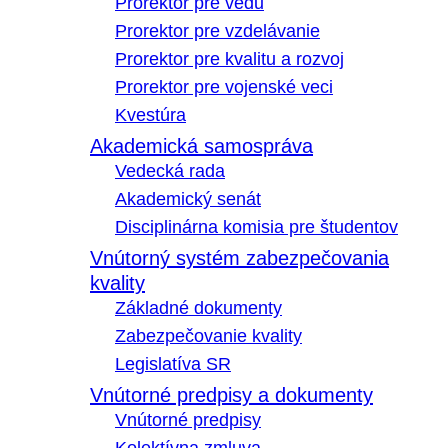
Prorektor pre vedu
Prorektor pre vzdelávanie
Prorektor pre kvalitu a rozvoj
Prorektor pre vojenské veci
Kvestúra
Akademická samospráva
Vedecká rada
Akademický senát
Disciplinárna komisia pre študentov
Vnútorný systém zabezpečovania
kvality
Základné dokumenty
Zabezpečovanie kvality
Legislatíva SR
Vnútorné predpisy a dokumenty
Vnútorné predpisy