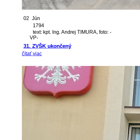
02
Jún
1794
text: kpt. Ing. Andrej TIMURA, foto: -
VP-
31. ZVŠK ukončený
čítať viac