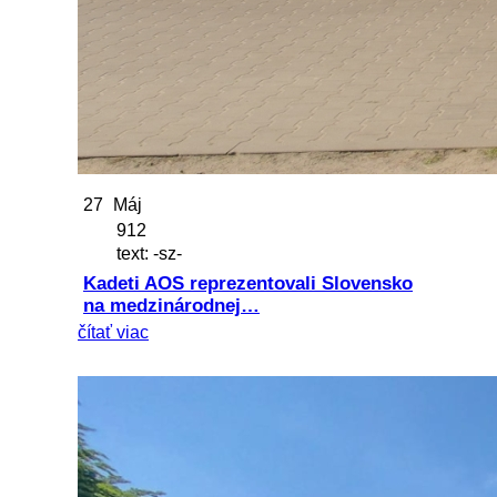
27
Máj
912
text: -sz-
Kadeti AOS reprezentovali Slovensko
na medzinárodnej…
čítať viac