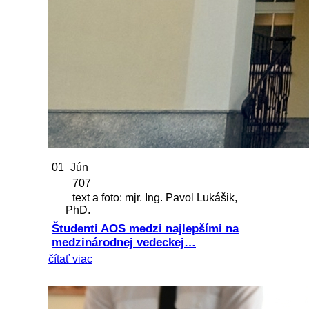
01
Jún
707
text a foto: mjr. Ing. Pavol Lukášik,
PhD.
Študenti AOS medzi najlepšími na
medzinárodnej vedeckej…
čítať viac