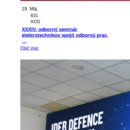
19
Máj
831
AOS
XXXIV. odborný seminár
elektrotechnikov spojil odbornú prax,
…
čítať viac