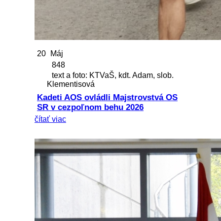
20
Máj
848
text a foto: KTVaŠ, kdt. Adam, slob.
Klementisová
Kadeti AOS ovládli Majstrovstvá OS
SR v cezpoľnom behu 2026
čítať viac