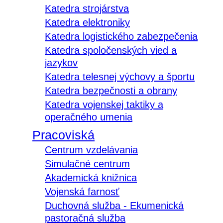
Katedra strojárstva
Katedra elektroniky
Katedra logistického zabezpečenia
Katedra spoločenských vied a
jazykov
Katedra telesnej výchovy a športu
Katedra bezpečnosti a obrany
Katedra vojenskej taktiky a
operačného umenia
Pracoviská
Centrum vzdelávania
Simulačné centrum
Akademická knižnica
Vojenská farnosť
Duchovná služba - Ekumenická
pastoračná služba