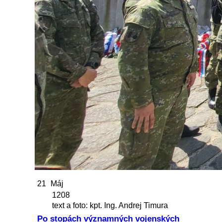
21
Máj
1208
text a foto: kpt. Ing. Andrej Timura
Po stopách významných vojenských