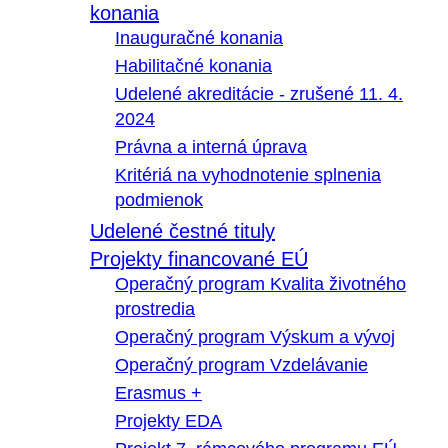
konania
Inauguračné konania
Habilitačné konania
Udelené akreditácie - zrušené 11. 4.
2024
Právna a interná úprava
Kritériá na vyhodnotenie splnenia
podmienok
Udelené čestné tituly
Projekty financované EÚ
Operačný program Kvalita životného
prostredia
Operačný program Výskum a vývoj
Operačný program Vzdelávanie
Erasmus +
Projekty EDA