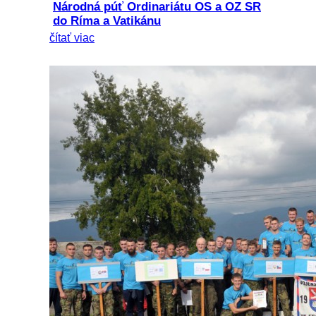
Národná púť Ordinariátu OS a OZ SR
do Ríma a Vatikánu
čítať viac