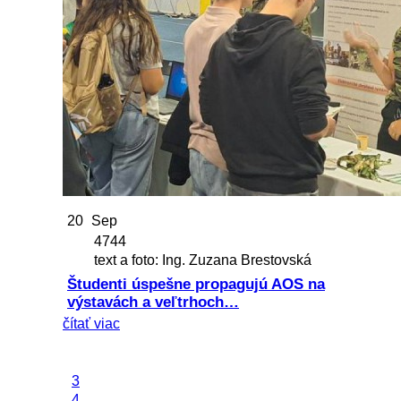
20
Sep
4744
text a foto: Ing. Zuzana Brestovská
Študenti úspešne propagujú AOS na
výstavách a veľtrhoch…
čítať viac
3
4