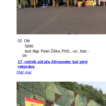
02
Okt
5690
text: Mgr. Peter Žiška, PhD., -sz-, foto: -
ds-
17. ročník súťaže Allrounder bol plný
rekordov
čítať viac