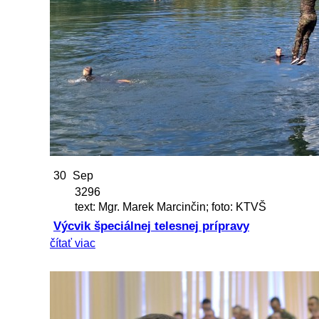
30
Sep
3296
text: Mgr. Marek Marcinčin; foto: KTVŠ
Výcvik špeciálnej telesnej prípravy
čítať viac