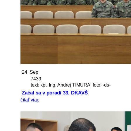
24
Sep
7439
text: kpt. Ing. Andrej TIMURA; foto: -ds-
Začal sa v poradí 33. DKAVŠ
čítať viac