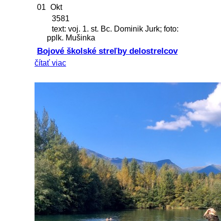
01
Okt
3581
text: voj. 1. st. Bc. Dominik Jurk; foto:
pplk. Mušinka
Bojové školské streľby delostrelcov
čítať viac