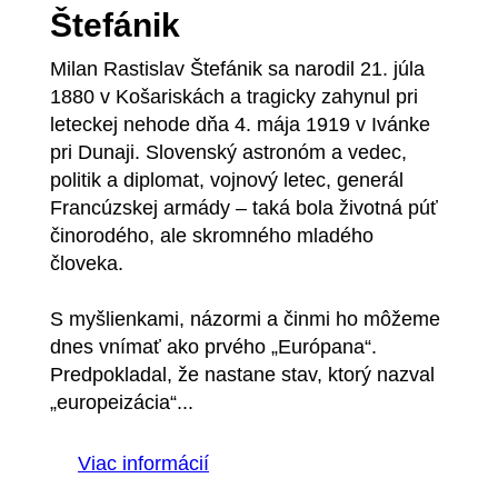
Štefánik
Milan Rastislav Štefánik sa narodil 21. júla
1880 v Košariskách a tragicky zahynul pri
leteckej nehode dňa 4. mája 1919 v Ivánke
pri Dunaji. Slovenský astronóm a vedec,
politik a diplomat, vojnový letec, generál
Francúzskej armády – taká bola životná púť
činorodého, ale skromného mladého
človeka.
S myšlienkami, názormi a činmi ho môžeme
dnes vnímať ako prvého „Európana“.
Predpokladal, že nastane stav, ktorý nazval
„europeizácia“...
Viac informácií