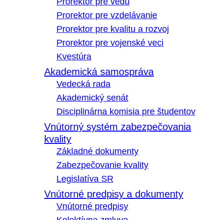
Prorektor pre vedu
Prorektor pre vzdelávanie
Prorektor pre kvalitu a rozvoj
Prorektor pre vojenské veci
Kvestúra
Akademická samospráva
Vedecká rada
Akademický senát
Disciplinárna komisia pre študentov
Vnútorný systém zabezpečovania
kvality
Základné dokumenty
Zabezpečovanie kvality
Legislatíva SR
Vnútorné predpisy a dokumenty
Vnútorné predpisy