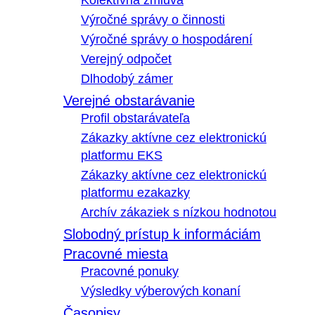
Kolektívna zmluva
Výročné správy o činnosti
Výročné správy o hospodárení
Verejný odpočet
Dlhodobý zámer
Verejné obstarávanie
Profil obstarávateľa
Zákazky aktívne cez elektronickú
platformu EKS
Zákazky aktívne cez elektronickú
platformu ezakazky
Archív zákaziek s nízkou hodnotou
Slobodný prístup k informáciám
Pracovné miesta
Pracovné ponuky
Výsledky výberových konaní
Časopisy