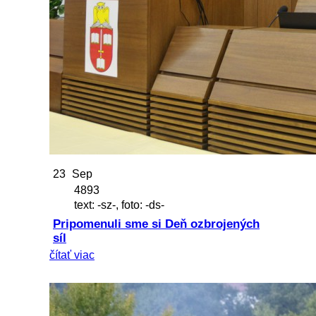
23
Sep
4893
text: -sz-, foto: -ds-
Pripomenuli sme si Deň ozbrojených
síl
čítať viac