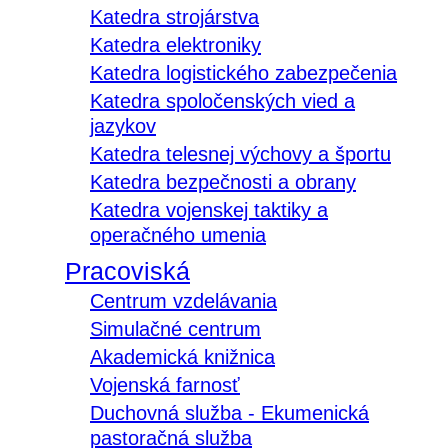
Katedra strojárstva
Katedra elektroniky
Katedra logistického zabezpečenia
Katedra spoločenských vied a
jazykov
Katedra telesnej výchovy a športu
Katedra bezpečnosti a obrany
Katedra vojenskej taktiky a
operačného umenia
Pracoviská
Centrum vzdelávania
Simulačné centrum
Akademická knižnica
Vojenská farnosť
Duchovná služba - Ekumenická
pastoračná služba