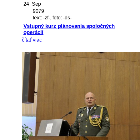
24
Sep
9079
text: -zf-, foto: -ds-
Vstupný kurz plánovania spoločných
operácií
čítať viac