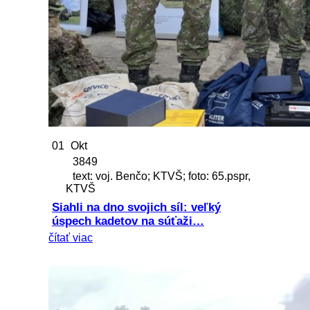
01
Okt
3849
text: voj. Benčo; KTVŠ; foto: 65.pspr,
KTVŠ
Siahli na dno svojich síl: veľký
úspech kadetov na súťaži…
čítať viac