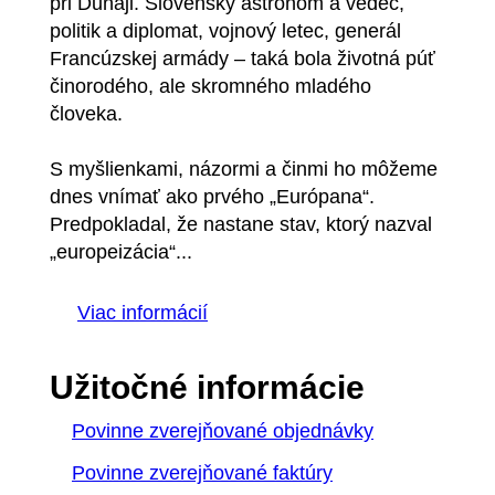
pri Dunaji. Slovenský astronóm a vedec,
politik a diplomat, vojnový letec, generál
Francúzskej armády – taká bola životná púť
činorodého, ale skromného mladého
človeka.
S myšlienkami, názormi a činmi ho môžeme
dnes vnímať ako prvého „Európana“.
Predpokladal, že nastane stav, ktorý nazval
„europeizácia“...
Viac informácií
Užitočné informácie
Povinne zverejňované objednávky
Povinne zverejňované faktúry