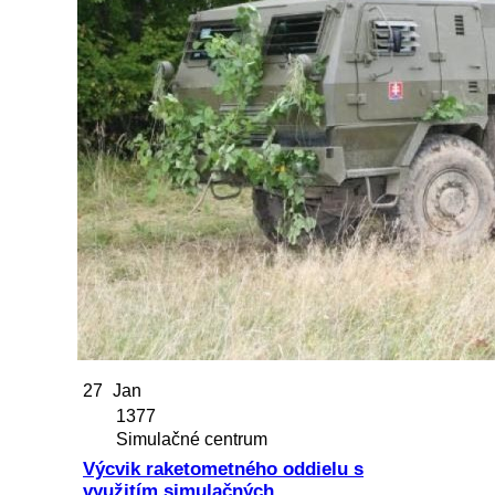
27
Jan
1377
Simulačné centrum
Výcvik raketometného oddielu s
využitím simulačných…