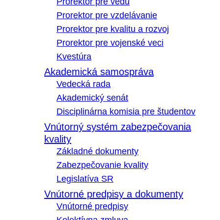
Prorektor pre vedu
Prorektor pre vzdelávanie
Prorektor pre kvalitu a rozvoj
Prorektor pre vojenské veci
Kvestúra
Akademická samospráva
Vedecká rada
Akademický senát
Disciplinárna komisia pre študentov
Vnútorný systém zabezpečovania
kvality
Základné dokumenty
Zabezpečovanie kvality
Legislatíva SR
Vnútorné predpisy a dokumenty
Vnútorné predpisy