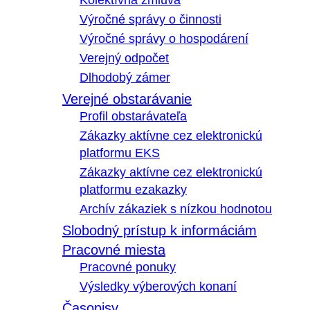
Kolektívna zmluva
Výročné správy o činnosti
Výročné správy o hospodárení
Verejný odpočet
Dlhodobý zámer
Verejné obstarávanie
Profil obstarávateľa
Zákazky aktívne cez elektronickú
platformu EKS
Zákazky aktívne cez elektronickú
platformu ezakazky
Archív zákaziek s nízkou hodnotou
Slobodný prístup k informáciám
Pracovné miesta
Pracovné ponuky
Výsledky výberových konaní
Časopisy