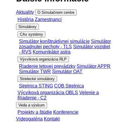
Aktuality
O Simulačnom centre
História
Zamestnanci
Simulátory
CAx systémy
Simulátor konštruktívnej simulácie
Simulátor
zosadnutej pechoty - TLS
Simulátor vozidiel
- RVS
Komunikátor astra
Výcviková organizácia RLP
Riadenie letovej prevádzky
Simulátor APPR
Simulátor TWR
Simulátor OAT
Strelecké simulátory
Strelnica STING
CQB Strelnica
Výcviková organizácia OBLS
Velenie a
Riadenie - C2
Veda a výskum
Projekty a štúdie
Konferencie
Videogaléria
Kontakt