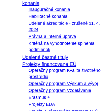
konania
Inauguračné konania
Habilitačné konania
Udelené akreditácie - zrušené 11. 4.
2024
Právna a interná úprava
Kritériá na vyhodnotenie splnenia
podmienok
Udelené čestné tituly
Projekty financované EÚ
Operačný program Kvalita životného
prostredia
Operačný program Výskum a vývoj
Operačný program Vzdelávanie
Erasmus +
Projekty EDA