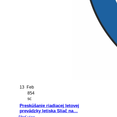
13
Feb
854
sc
Preskúšanie riadiacej letovej
prevádzky letiska Sliač na…