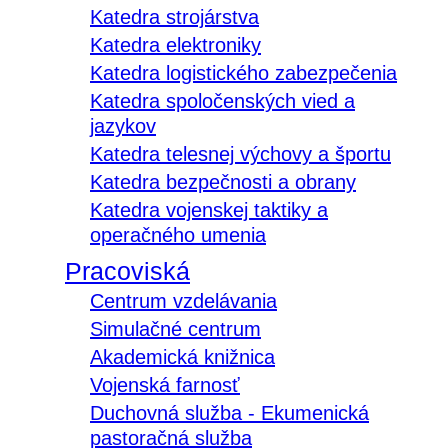
Katedra strojárstva
Katedra elektroniky
Katedra logistického zabezpečenia
Katedra spoločenských vied a
jazykov
Katedra telesnej výchovy a športu
Katedra bezpečnosti a obrany
Katedra vojenskej taktiky a
operačného umenia
Pracoviská
Centrum vzdelávania
Simulačné centrum
Akademická knižnica
Vojenská farnosť
Duchovná služba - Ekumenická
pastoračná služba