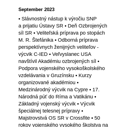
September 2023
• Slávnostný nástup k výročiu SNP
a prijatiu Ústavy SR • Deň Ozbrojených
síl SR • Veliteľská príprava po stopách
M. R. Štefánika • Odborná príprava
perspektívnych ženijných veliteľov -
výcvik C-IED • Veľvyslanec USA
navštívil Akadémiu ozbrojených síl •
Podpora vojenského vysokoškolského
vzdelávania v Gruzínsku • Kurzy
organizované akadémiou •
Medzinárodný výcvik na Cypre • 17.
Národná púť do Ríma a Vatikánu •
Základný vojenský výcvik • Výcvik
špeciálnej telesnej prípravy •
Majstrovstvá OS SR v Crossfite • 50
rokov vojenského vysokého školstva na