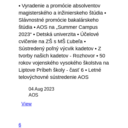
• Vyradenie a promócie absolventov
magisterského a inžinierskeho štúdia •
Slávnostné promócie bakalárskeho
štúdia • AOS na „Summer Campus
2023“ • Detská univerzita • Účelové
cvičenie na ZŠ s MŠ Ľubeľa •
Sústredený poľný výcvik kadetov • Z
tvorby našich kadetov - Rozhovor • 50
rokov vojenského vysokého školstva na
Liptove Príbeh školy - časť 6 • Letné
telovýchovné sústredenie AOS
04 Aug 2023
AOS
View
6