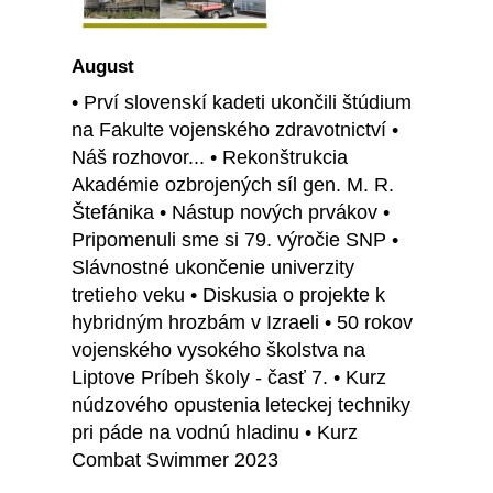
August
• Prví slovenskí kadeti ukončili štúdium
na Fakulte vojenského zdravotnictví •
Náš rozhovor... • Rekonštrukcia
Akadémie ozbrojených síl gen. M. R.
Štefánika • Nástup nových prvákov •
Pripomenuli sme si 79. výročie SNP •
Slávnostné ukončenie univerzity
tretieho veku • Diskusia o projekte k
hybridným hrozbám v Izraeli • 50 rokov
vojenského vysokého školstva na
Liptove Príbeh školy - časť 7. • Kurz
núdzového opustenia leteckej techniky
pri páde na vodnú hladinu • Kurz
Combat Swimmer 2023