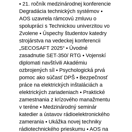
• 21. ročník medzinárodnej konferencie
Degradácia technických systémov •
AOS uzavrela rámcovú zmluvu o
spolupráci s Technickou univerzitou vo
Zvolene • Úspechy študentov katedry
strojárstva na vedeckej konferencii
„SECOSAFT 2025“ • Úvodné
zasadnutie SET-350/ RTG • Vojenskí
diplomati navštívili Akadémiu
ozbrojených síl • Psychologická prvá
pomoc ako súčasť DPŠ • Bezpečnosť
práce na elektrických inštaláciách a
elektrických zariadeniach • Praktické
zamestnania z krízového manažmentu
v teréne • Medzinárodný seminár
katedier a ústavov rádioelektronického
zamerania • Ukážka novej techniky
rádiotechnického prieskumu • AOS na