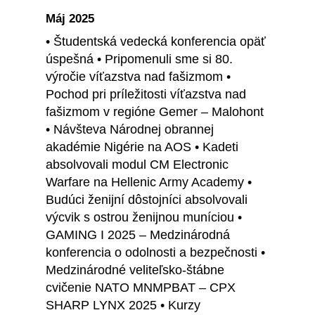
Máj 2025
• Študentská vedecká konferencia opäť
úspešná • Pripomenuli sme si 80.
výročie víťazstva nad fašizmom •
Pochod pri príležitosti víťazstva nad
fašizmom v regióne Gemer – Malohont
• Návšteva Národnej obrannej
akadémie Nigérie na AOS • Kadeti
absolvovali modul CM Electronic
Warfare na Hellenic Army Academy •
Budúci ženijní dôstojníci absolvovali
výcvik s ostrou ženijnou muníciou •
GAMING I 2025 – Medzinárodná
konferencia o odolnosti a bezpečnosti •
Medzinárodné veliteľsko-štábne
cvičenie NATO MNMPBAT – CPX
SHARP LYNX 2025 • Kurzy