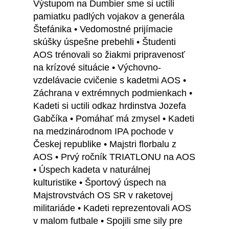
Výstupom na Ďumbier sme si uctili
pamiatku padlých vojakov a generála
Štefánika • Vedomostné prijímacie
skúšky úspešne prebehli • Študenti
AOS trénovali so žiakmi pripravenosť
na krízové situácie • Výchovno-
vzdelávacie cvičenie s kadetmi AOS •
Záchrana v extrémnych podmienkach •
Kadeti si uctili odkaz hrdinstva Jozefa
Gabčíka • Pomáhať má zmysel • Kadeti
na medzinárodnom IPA pochode v
Českej republike • Majstri florbalu z
AOS • Prvý ročník TRIATLONU na AOS
• Úspech kadeta v naturálnej
kulturistike • Športový úspech na
Majstrovstvách OS SR v raketovej
militariáde • Kadeti reprezentovali AOS
v malom futbale • Spojili sme sily pre