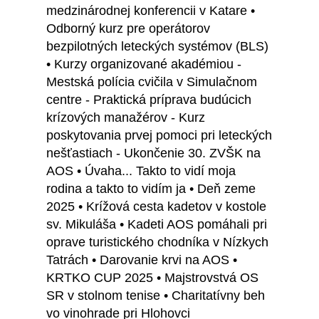
medzinárodnej konferencii v Katare •
Odborný kurz pre operátorov
bezpilotných leteckých systémov (BLS)
• Kurzy organizované akadémiou -
Mestská polícia cvičila v Simulačnom
centre - Praktická príprava budúcich
krízových manažérov - Kurz
poskytovania prvej pomoci pri leteckých
nešťastiach - Ukončenie 30. ZVŠK na
AOS • Úvaha... Takto to vidí moja
rodina a takto to vidím ja • Deň zeme
2025 • Krížová cesta kadetov v kostole
sv. Mikuláša • Kadeti AOS pomáhali pri
oprave turistického chodníka v Nízkych
Tatrách • Darovanie krvi na AOS •
KRTKO CUP 2025 • Majstrovstvá OS
SR v stolnom tenise • Charitatívny beh
vo vinohrade pri Hlohovci