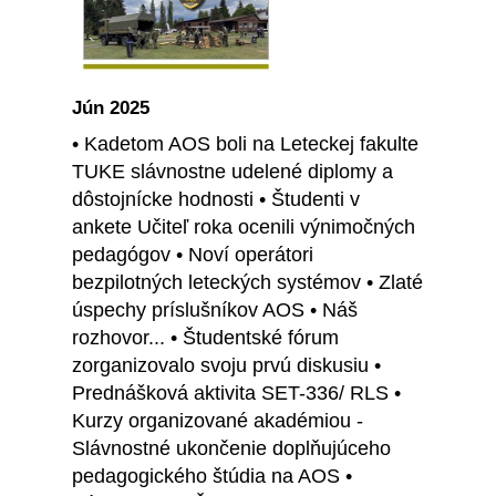
Jún 2025
• Kadetom AOS boli na Leteckej fakulte
TUKE slávnostne udelené diplomy a
dôstojnícke hodnosti • Študenti v
ankete Učiteľ roka ocenili výnimočných
pedagógov • Noví operátori
bezpilotných leteckých systémov • Zlaté
úspechy príslušníkov AOS • Náš
rozhovor... • Študentské fórum
zorganizovalo svoju prvú diskusiu •
Prednášková aktivita SET-336/ RLS •
Kurzy organizované akadémiou -
Slávnostné ukončenie doplňujúceho
pedagogického štúdia na AOS •