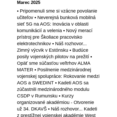
Marec 2025
• Pripomenuli sme si vzácne povolanie
učiteľov • Neverejná bunková mobilná
sieť 5G na AOS: Inovácia v oblasti
komunikácií a velenia • Nový merací
prístroj pre Školiace pracovisko
elektrotechnikov • Náš rozhovor...
Zimný výcvik v Estónsku • Budúce
posily vojenských pilotov na prežití •
Opäť sme súčasťou veľtrhov ALMA
MATER • Posilnenie medzinárodnej
vojenskej spolupráce: Rokovanie medzi
AOS a SWEDINT • Kadeti AOS sa
zúčastnili medzinárodného modulu
CSDP v Rumunsku • Kurzy
organizované akadémiou - Otvorenie
už 34. DKAVŠ • Náš rozhovor... Kadeti
z prestížnej vojenskej akadémie West