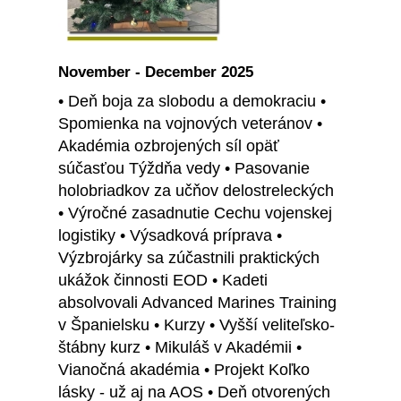
November - December 2025
• Deň boja za slobodu a demokraciu •
Spomienka na vojnových veteránov •
Akadémia ozbrojených síl opäť
súčasťou Týždňa vedy • Pasovanie
holobriadkov za učňov delostreleckých
• Výročné zasadnutie Cechu vojenskej
logistiky • Výsadková príprava •
Výzbrojárky sa zúčastnili praktických
ukážok činnosti EOD • Kadeti
absolvovali Advanced Marines Training
v Španielsku • Kurzy • Vyšší veliteľsko-
štábny kurz • Mikuláš v Akadémii •
Vianočná akadémia • Projekt Koľko
lásky - už aj na AOS • Deň otvorených