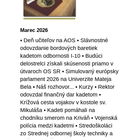
Marec 2026
• Deň učiteľov na AOS • Slávnostné
odovzdanie bordových baretiek
kadetom odbornosti I-10 • Budúci
delostrelci získali skúsenosti priamo v
útvaroch OS SR • Simulovaný európsky
parlament 2026 na Univerzite Mateja
Bela • Náš rozhovor... • Kurzy • Rektor
odovzdal finančný dar kadetom •
Krížová cesta vojakov v kostole sv.
Mikuláša • Kadeti pomáhali na
chodníku smerom na Kriváň • Vojenská
polícia medzi kadetmi • Stredoškoláci
zo Strednej odbornej školy techniky a