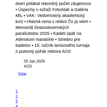
dverí prilákal rekordný počet záujemcov
• Úspechy v súťaži FotoAtak a Galéria
MIL • VAK- Vedomostný akademický
kvíz • Hlavná cena v relácii Čo ja viem •
Memoriál československých
parašutistov 2025 • Kadeti opäť na
Aténskom maratóne • Striebro pre
kadetov • 15. ročník tenisového turnaja
o putovný pohár rektora AOS
05 Jan 2026
AOS
View
1
2
3
4