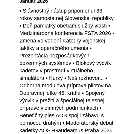
Január 2026
• Slávnostný nástup pripomenul 33
rokov samostatnej Slovenskej republiky
• Deň pamiatky obetiam služby vlasti •
Medzinárodná konferencia FSTA 2026 •
Zmena vo vedení Katedry vojenskej
taktiky a operačného umenia •
Prezentácia bezposádkových
pozemných systémov • Blokový výcvik
kadetov v prostredí virtuálneho
simulátora • Kurzy • Náš rozhovor... •
Odborná modulová príprava pilotov na
Dopravnej letke 46. krídla • Spojený
výcvik v prežití a špeciálnej telesnej
príprave v zimných podmienkach •
Benefičný ples AOS spojil zábavu s
pomocou druhým • Moderátorský debut
kadetky AOS •Gaudeamus Praha 2026