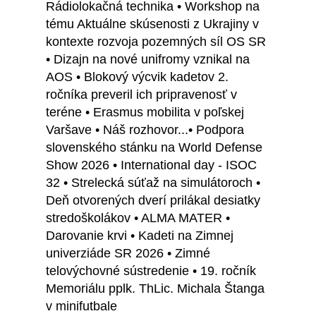
Rádiolokačná technika • Workshop na
tému Aktuálne skúsenosti z Ukrajiny v
kontexte rozvoja pozemných síl OS SR
• Dizajn na nové unifromy vznikal na
AOS • Blokový výcvik kadetov 2.
ročníka preveril ich pripravenosť v
teréne • Erasmus mobilita v poľskej
Varšave • Náš rozhovor...• Podpora
slovenského stánku na World Defense
Show 2026 • International day - ISOC
32 • Strelecká súťaž na simulátoroch •
Deň otvorených dverí prilákal desiatky
stredoškolákov • ALMA MATER •
Darovanie krvi • Kadeti na Zimnej
univerziáde SR 2026 • Zimné
telovýchovné sústredenie • 19. ročník
Memoriálu pplk. ThLic. Michala Štanga
v minifutbale