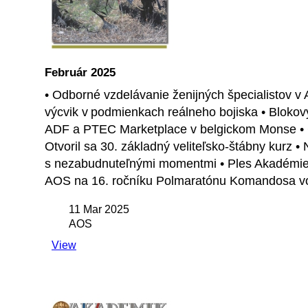
Február 2025
• Odborné vzdelávanie ženijných špecialistov v 
výcvik v podmienkach reálneho bojiska • Bloko
ADF a PTEC Marketplace v belgickom Monse • C
Otvoril sa 30. základný veliteľsko-štábny kurz 
s nezabudnuteľnými momentmi • Ples Akadémie o
AOS na 16. ročníku Polmaratónu Komandosa v
11 Mar 2025
AOS
View