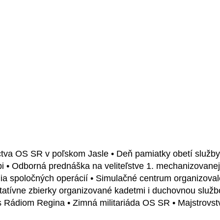
ectva OS SR v poľskom Jasle • Deň pamiatky obetí služby
ebi • Odborná prednáška na veliteľstve 1. mechanizovane
 spoločných operácií • Simulačné centrum organizovalo 
ritatívne zbierky organizované kadetmi i duchovnou službo
 s Rádiom Regina • Zimná militariáda OS SR • Majstrovst