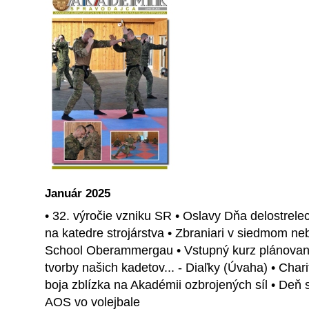
Január 2025
• 32. výročie vzniku SR • Oslavy Dňa delostrel
na katedre strojárstva • Zbraniari v siedmom n
School Oberammergau • Vstupný kurz plánovania
tvorby našich kadetov... - Diaľky (Úvaha) • Cha
boja zblízka na Akadémii ozbrojených síl • Deň
AOS vo volejbale