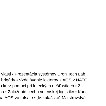
 vlasti • Prezentácia systémov Dron Tech Lab
j brigády • Vzdelávanie lektorov z AOS v NATO
kurz pomoci pri leteckých nešťastiach • Z
u • Založenie cechu vojenskej logistiky • Kurz
vá AOS vo futsale • „Mikulášske“ Majstrovstvá