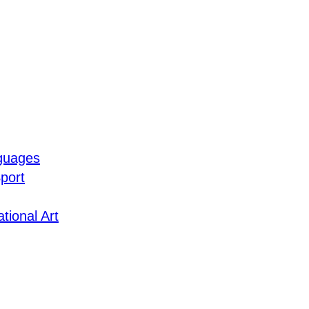
guages
port
tional Art