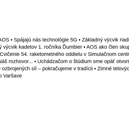
AOS • Spájajú nás technológie 5G • Základný výcvik riadi
vý výcvik kadetov 1. ročníka Ďumbier • AOS ako člen sk
vičenie 54. raketometného oddielu v Simulačnom cent
• Náš rozhovor... • Uchádzačom o štúdium sme opäť otvori
zbrojených síl – pokračujeme v tradícii • Zimné telový
o Varšave