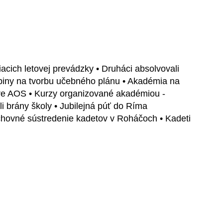
acich letovej prevádzky • Druháci absolvovali
upiny na tvorbu učebného plánu • Akadémia na
re AOS • Kurzy organizované akadémiou -
li brány školy • Jubilejná púť do Ríma
chovné sústredenie kadetov v Roháčoch • Kadeti