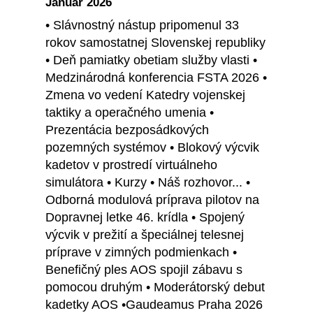
Január 2026
• Slávnostný nástup pripomenul 33
rokov samostatnej Slovenskej republiky
• Deň pamiatky obetiam služby vlasti •
Medzinárodná konferencia FSTA 2026 •
Zmena vo vedení Katedry vojenskej
taktiky a operačného umenia •
Prezentácia bezposádkových
pozemných systémov • Blokový výcvik
kadetov v prostredí virtuálneho
simulátora • Kurzy • Náš rozhovor... •
Odborná modulová príprava pilotov na
Dopravnej letke 46. krídla • Spojený
výcvik v prežití a špeciálnej telesnej
príprave v zimných podmienkach •
Benefičný ples AOS spojil zábavu s
pomocou druhým • Moderátorský debut
kadetky AOS •Gaudeamus Praha 2026