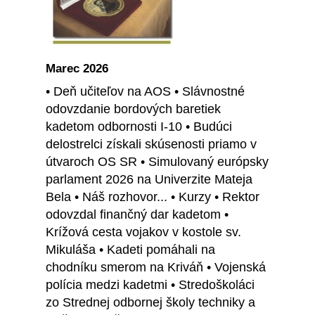
Marec 2026
• Deň učiteľov na AOS • Slávnostné
odovzdanie bordových baretiek
kadetom odbornosti I-10 • Budúci
delostrelci získali skúsenosti priamo v
útvaroch OS SR • Simulovaný európsky
parlament 2026 na Univerzite Mateja
Bela • Náš rozhovor... • Kurzy • Rektor
odovzdal finančný dar kadetom •
Krížová cesta vojakov v kostole sv.
Mikuláša • Kadeti pomáhali na
chodníku smerom na Kriváň • Vojenská
polícia medzi kadetmi • Stredoškoláci
zo Strednej odbornej školy techniky a