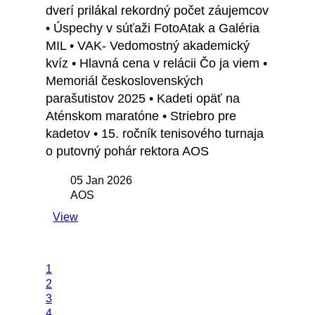
dverí prilákal rekordný počet záujemcov
• Úspechy v súťaži FotoAtak a Galéria
MIL • VAK- Vedomostný akademický
kvíz • Hlavná cena v relácii Čo ja viem •
Memoriál československých
parašutistov 2025 • Kadeti opäť na
Aténskom maratóne • Striebro pre
kadetov • 15. ročník tenisového turnaja
o putovný pohár rektora AOS
05 Jan 2026
AOS
View
1
2
3
4