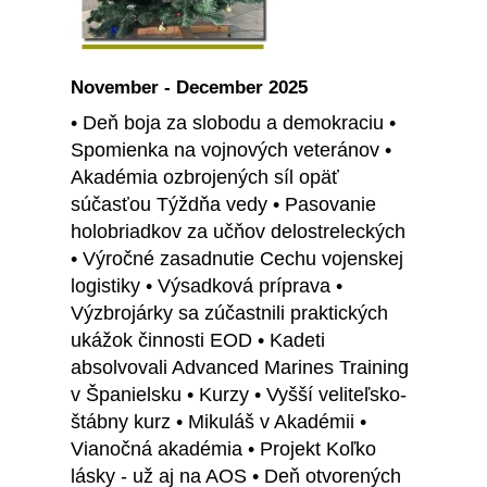
November - December 2025
• Deň boja za slobodu a demokraciu •
Spomienka na vojnových veteránov •
Akadémia ozbrojených síl opäť
súčasťou Týždňa vedy • Pasovanie
holobriadkov za učňov delostreleckých
• Výročné zasadnutie Cechu vojenskej
logistiky • Výsadková príprava •
Výzbrojárky sa zúčastnili praktických
ukážok činnosti EOD • Kadeti
absolvovali Advanced Marines Training
v Španielsku • Kurzy • Vyšší veliteľsko-
štábny kurz • Mikuláš v Akadémii •
Vianočná akadémia • Projekt Koľko
lásky - už aj na AOS • Deň otvorených