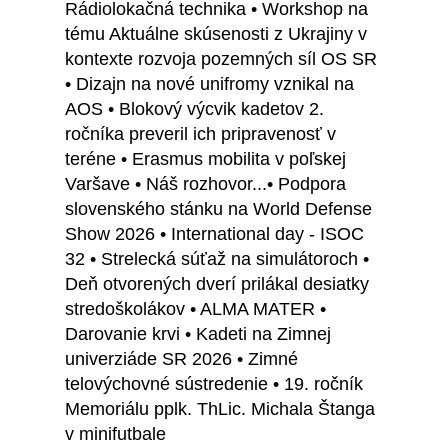
Rádiolokačná technika • Workshop na
tému Aktuálne skúsenosti z Ukrajiny v
kontexte rozvoja pozemných síl OS SR
• Dizajn na nové unifromy vznikal na
AOS • Blokový výcvik kadetov 2.
ročníka preveril ich pripravenosť v
teréne • Erasmus mobilita v poľskej
Varšave • Náš rozhovor...• Podpora
slovenského stánku na World Defense
Show 2026 • International day - ISOC
32 • Strelecká súťaž na simulátoroch •
Deň otvorených dverí prilákal desiatky
stredoškolákov • ALMA MATER •
Darovanie krvi • Kadeti na Zimnej
univerziáde SR 2026 • Zimné
telovýchovné sústredenie • 19. ročník
Memoriálu pplk. ThLic. Michala Štanga
v minifutbale