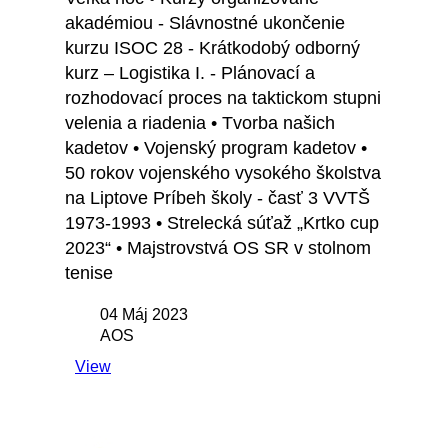
akadémiou - Slávnostné ukončenie
kurzu ISOC 28 - Krátkodobý odborný
kurz – Logistika I. - Plánovací a
rozhodovací proces na taktickom stupni
velenia a riadenia • Tvorba našich
kadetov • Vojenský program kadetov •
50 rokov vojenského vysokého školstva
na Liptove Príbeh školy - časť 3 VVTŠ
1973-1993 • Strelecká súťaž „Krtko cup
2023“ • Majstrovstvá OS SR v stolnom
tenise
04 Máj 2023
AOS
View