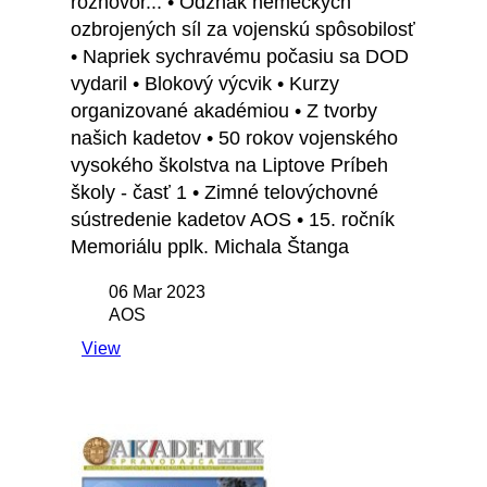
rozhovor... • Odznak nemeckých
ozbrojených síl za vojenskú spôsobilosť
• Napriek sychravému počasiu sa DOD
vydaril • Blokový výcvik • Kurzy
organizované akadémiou • Z tvorby
našich kadetov • 50 rokov vojenského
vysokého školstva na Liptove Príbeh
školy - časť 1 • Zimné telovýchovné
sústredenie kadetov AOS • 15. ročník
Memoriálu pplk. Michala Štanga
06 Mar 2023
AOS
View