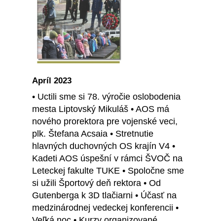
Apríl 2023
• Uctili sme si 78. výročie oslobodenia
mesta Liptovský Mikuláš • AOS má
nového prorektora pre vojenské veci,
plk. Štefana Acsaia • Stretnutie
hlavných duchovných OS krajín V4 •
Kadeti AOS úspešní v rámci ŠVOČ na
Leteckej fakulte TUKE • Spoločne sme
si užili Športový deň rektora • Od
Gutenberga k 3D tlačiarni • Účasť na
medzinárodnej vedeckej konferencii •
Veľká noc • Kurzy organizované