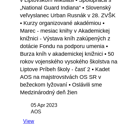
v Liptovskom Mikuláši • Spolupráca s
„National Guard Indiana“ • Slovenský
veľvyslanec Urban Rusnák v 28. ZVŠK
• Kurzy organizované akadémiou •
Marec - mesiac knihy v Akademickej
knižnici - Výstava kníh zakúpených z
dotácie Fondu na podporu umenia •
Burza kníh v akademickej knižnici • 50
rokov vojenského vysokého školstva na
Liptove Príbeh školy - časť 2 • Kadet
AOS na majstrovstvách OS SR v
bežeckom lyžovaní • Oslávili sme
Medzinárodný deň žien
05 Apr 2023
AOS
View