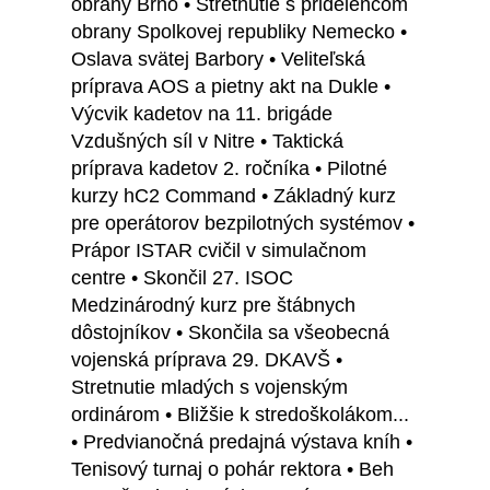
obrany Brno • Stretnutie s pridelencom
obrany Spolkovej republiky Nemecko •
Oslava svätej Barbory • Veliteľská
príprava AOS a pietny akt na Dukle •
Výcvik kadetov na 11. brigáde
Vzdušných síl v Nitre • Taktická
príprava kadetov 2. ročníka • Pilotné
kurzy hC2 Command • Základný kurz
pre operátorov bezpilotných systémov •
Prápor ISTAR cvičil v simulačnom
centre • Skončil 27. ISOC
Medzinárodný kurz pre štábnych
dôstojníkov • Skončila sa všeobecná
vojenská príprava 29. DKAVŠ •
Stretnutie mladých s vojenským
ordinárom • Bližšie k stredoškolákom...
• Predvianočná predajná výstava kníh •
Tenisový turnaj o pohár rektora • Beh