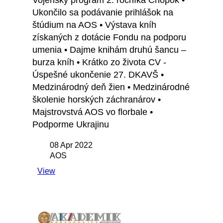
Vojenský program 2. ročníka Chopok •
Ukončilo sa podávanie prihlášok na
štúdium na AOS • Výstava kníh
získaných z dotácie Fondu na podporu
umenia • Dajme knihám druhú šancu –
burza kníh • Krátko zo života CV -
Úspešné ukončenie 27. DKAVŠ •
Medzinárodný deň žien • Medzinárodné
školenie horských záchranárov •
Majstrovstvá AOS vo florbale •
Podporme Ukrajinu
08 Apr 2022
AOS
View