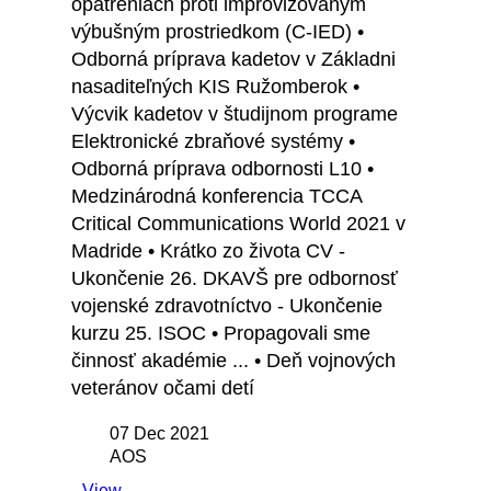
opatreniach proti improvizovaným
výbušným prostriedkom (C-IED) •
Odborná príprava kadetov v Základni
nasaditeľných KIS Ružomberok •
Výcvik kadetov v študijnom programe
Elektronické zbraňové systémy •
Odborná príprava odbornosti L10 •
Medzinárodná konferencia TCCA
Critical Communications World 2021 v
Madride • Krátko zo života CV -
Ukončenie 26. DKAVŠ pre odbornosť
vojenské zdravotníctvo - Ukončenie
kurzu 25. ISOC • Propagovali sme
činnosť akadémie ... • Deň vojnových
veteránov očami detí
07 Dec 2021
AOS
View