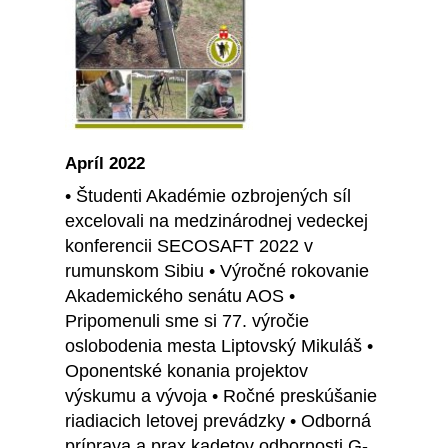
Apríl 2022
• Študenti Akadémie ozbrojených síl
excelovali na medzinárodnej vedeckej
konferencii SECOSAFT 2022 v
rumunskom Sibiu • Výročné rokovanie
Akademického senátu AOS •
Pripomenuli sme si 77. výročie
oslobodenia mesta Liptovský Mikuláš •
Oponentské konania projektov
výskumu a vývoja • Ročné preskúšanie
riadiacich letovej prevádzky • Odborná
príprava a prax kadetov odbornosti G-