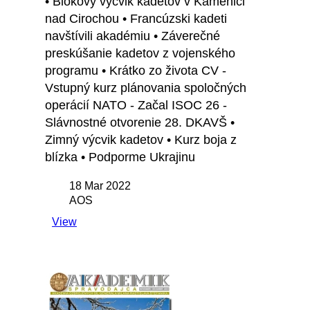
• Blokový výcvik kadetov v Kamenici
nad Cirochou • Francúzski kadeti
navštívili akadémiu • Záverečné
preskúšanie kadetov z vojenského
programu • Krátko zo života CV -
Vstupný kurz plánovania spoločných
operácií NATO - Začal ISOC 26 -
Slávnostné otvorenie 28. DKAVŠ •
Zimný výcvik kadetov • Kurz boja z
blízka • Podporme Ukrajinu
18 Mar 2022
AOS
View