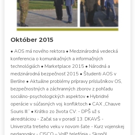
Október 2015
• AOS má nového rektora • Medzinárodná vedecká
konferencia o komunikačných a informačných
technológiách • Marketplace 2015 • Národná a
medzinárodná bezpečnosť 2015 • Študenti AOS v
Berlíne • Aktuálne problémy prípravy príslušníkov OS,
bezpečnostných a záchranných zborov z pohľadu
sociálno-psychologických aspektov • Hybridné
operácie v súčasných voj. konfliktoch • CAX „Chauve
Souris III.“ • Krátko zo života CV: - DPŠ už s
akreditáciou - Začal sa v poradí 13. DKAVŠ -
Univerzita tretieho veku v novom šate - Kurz vojenskej
pedagogiky - CISCO – VoIP telefónia - Skončil