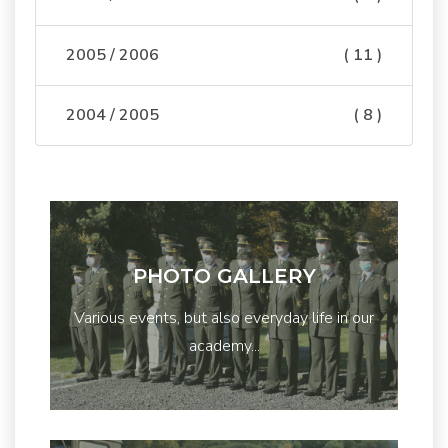
2005 / 2006
( 11 )
2004 / 2005
( 8 )
PHOTO GALLERY
Various events, but also everyday life in our
academy...