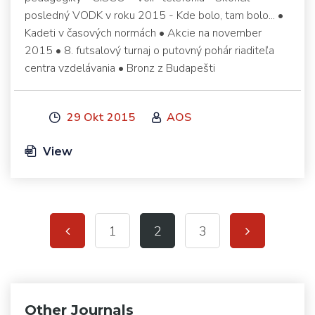
posledný VODK v roku 2015 - Kde bolo, tam bolo... •
Kadeti v časových normách • Akcie na november
2015 • 8. futsalový turnaj o putovný pohár riaditeľa
centra vzdelávania • Bronz z Budapešti
29 Okt 2015
AOS
View
1
2
3
Other Journals