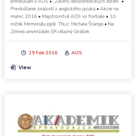
preskúšaní v AOS • „Závery delostreleckých zbraní“ •
Preskúšanie znalostí z anglického jazyka • Akcie na
marec 2016 • Majstrovstvá AOS vo florbale • 10.
ročník Memoriálu pplk. ThLic. Michala Štanga • Na
Zimnej univerziáde SR víťazný Girášek
29 Feb 2016
AOS
View