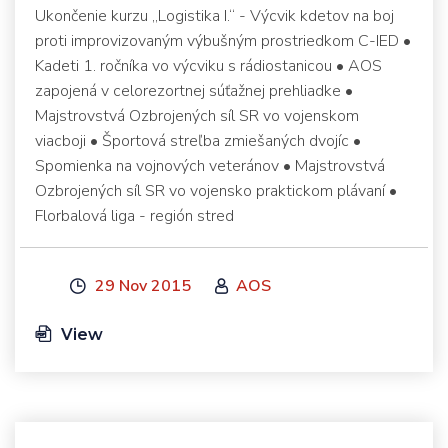
Ukončenie kurzu „Logistika I.“ - Výcvik kdetov na boj
proti improvizovaným výbušným prostriedkom C-IED •
Kadeti 1. ročníka vo výcviku s rádiostanicou • AOS
zapojená v celorezortnej súťažnej prehliadke •
Majstrovstvá Ozbrojených síl SR vo vojenskom
viacboji • Športová streľba zmiešaných dvojíc •
Spomienka na vojnových veteránov • Majstrovstvá
Ozbrojených síl SR vo vojensko praktickom plávaní •
Florbalová liga - región stred
29 Nov 2015
AOS
View