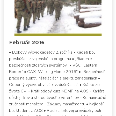
Február 2016
• Blokový výcvik kadetov 2. ročníka • Kadeti boli
preskúšaní z vojenského programu • „Riadenie
bezpečnosti zložitých systémov“ • VŠC „Eastern
Border“ • CAX „Walking Horse 2016“ • „Bezpečnosť
práce na elektr. inštaláciách a elektr. zariadeniach •
Odborný výcvik obväzísk vzdušných síl • Krátko zo
života CV: - Krátkodobý kurz MDMP na AOS - Kariéra
dôstojníkov a starostlivosť o veteránov - Komunikačné
zručnosti manažéra - Základy manažmentu • Najlepší
bol študent z AOS • Riadiaci letovej prevádzky boli