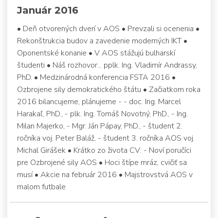
Január 2016
• Deň otvorených dverí v AOS • Prevzali si ocenenia •
Rekonštrukcia budov a zavedenie moderných IKT •
Oponentské konanie • V AOS stážujú bulharskí
študenti • Náš rozhovor... pplk. Ing. Vladimír Andrassy,
PhD. • Medzinárodná konferencia FSTA 2016 •
Ozbrojene sily demokratického štátu • Začiatkom roka
2016 bilancujeme, plánujeme - - doc. Ing. Marcel
Harakaľ, PhD., - plk. Ing. Tomáš Novotný, PhD., - Ing.
Milan Majerko, - Mgr. Ján Pápay, PhD., - študent 2.
ročníka voj. Peter Baláž, - študent 3. ročníka AOS voj.
Michal Girášek • Krátko zo života CV: - Noví poručíci
pre Ozbrojené sily AOS • Hoci štípe mráz, cvičiť sa
musí • Akcie na február 2016 • Majstrovstvá AOS v
malom futbale