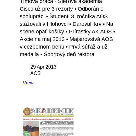
Tímová práca - Sieťová akadémia
Cisco už pre 3 rezorty • Odborári o
spolupráci • Študenti 3. ročníka AOS
stážovali v Hlohovci • Darovali krv • Na
scéne opäť košíky • Prírastky AK AOS •
Akcie na máj 2013 • Majstrovstvá AOS
v cezpoľnom behu • Prvá súťaž a už
medaila • Športový deň rektora
29 Apr 2013
AOS
View