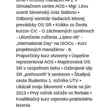
Brne • Krízový manažéri APZ v
Simulačnom centre AOS • Mgr. Litvu
ocenil Slovenský zväz biatlonu •
Odborný seminár riadiacich letovej
prevádzky OS SR • Krátko zo života
kurzov CV: - O záchranných systémoch
- Ukončenie cvičenia „Liptov-06“ -
„International Day“ na ISOCu - Kurz
projektových manažérov - 8.
Práporčícky kurz otvorený • Úspešne
reprezentoval AOS • Majstrovstvá OS
SR v cezpoľnom behu • Ozbrojené sily
SR „prehovorili“ k seniorom • Študijná
cesta študentov 1. ročníka UTV •
Ukázali svoju šikovnosť • Akcie na jún
2013 • Prvý ročník súťaže vo florbale •
Kvalifikačný kurz vojensko-praktického
lezenia