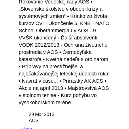
Rokovanie Vedeckej rady AOS •
„Slovenské školstvo v období krízy a
systémových zmien“ • Krátko zo života
kurzov CV: - Ukončenie 5. KNB - NATO
School Oberammergau v AOS - 9.
VVŠK ukončený - Ďalší absolventi
VODK 2012/2013 - Ochrana životného
prostredia v AOS • Černobyľská
katastrofa • Kvetná nedeľa s ordinárom
• Prípravy najprestížnejšej a
najočakávanejšej leteckej udalosti roka!
• Návrat v čase... • Prírastky AK AOS •
Akcie na apríl 2013 • Majstrovstvá AOS
v stolnom tenise • Kurz pohybu vo
vysokohorskom teréne
29 Mar 2013
AOS