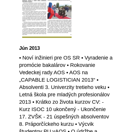
Jún 2013
• Noví inžinieri pre OS SR • Vyradenie a
promócie bakalárov • Rokovanie
Vedeckej rady AOS • AOS na
„CAPABLE LOGISTICIAN 2013“ •
Absolventi 3. Univerzity tretieho veku •
Letná škola pre mladých profesionálov
2013 • Krátko zo života kurzov CV: -
Kurz ISOC 10 ukončený - Ukončenie
17. ZVŠK - 21 úspešných absolventov
8. Práporčíckeho kurzu • Výcvik
študentov PU vAOS • O údržbe a