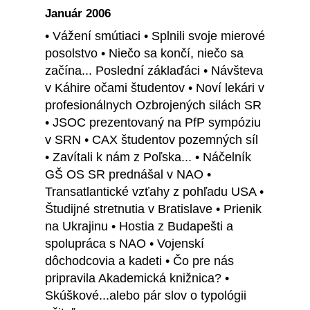
Január 2006
• Vážení smútiaci • Splnili svoje mierové
posolstvo • Niečo sa končí, niečo sa
začína... Poslední záklaďáci • Návšteva
v Káhire očami študentov • Noví lekári v
profesionálnych Ozbrojených silách SR
• JSOC prezentovaný na PfP sympóziu
v SRN • CAX študentov pozemných síl
• Zavítali k nám z Poľska... • Náčelník
GŠ OS SR prednášal v NAO •
Transatlantické vzťahy z pohľadu USA •
Študijné stretnutia v Bratislave • Prienik
na Ukrajinu • Hostia z Budapešti a
spolupráca s NAO • Vojenskí
dôchodcovia a kadeti • Čo pre nás
pripravila Akademická knižnica? •
Skúškové...alebo pár slov o typológii