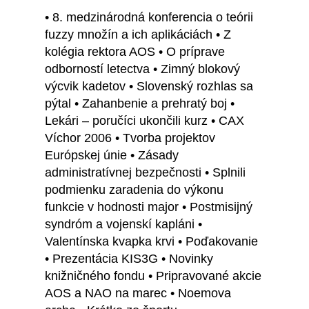
• 8. medzinárodná konferencia o teórii
fuzzy množín a ich aplikáciách • Z
kolégia rektora AOS • O príprave
odborností letectva • Zimný blokový
výcvik kadetov • Slovenský rozhlas sa
pýtal • Zahanbenie a prehratý boj •
Lekári – poručíci ukončili kurz • CAX
Víchor 2006 • Tvorba projektov
Európskej únie • Zásady
administratívnej bezpečnosti • Splnili
podmienku zaradenia do výkonu
funkcie v hodnosti major • Postmisijný
syndróm a vojenskí kapláni •
Valentínska kvapka krvi • Poďakovanie
• Prezentácia KIS3G • Novinky
knižničného fondu • Pripravované akcie
AOS a NAO na marec • Noemova