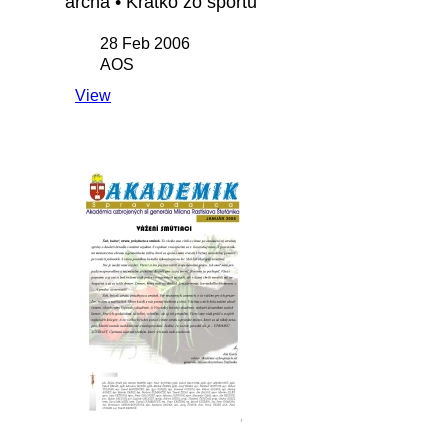
archa • Krátko zo športu
28 Feb 2006
AOS
View