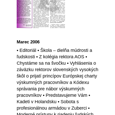
Marec 2006
• Editoriál • Škola – dielňa múdrosti a
ľudskosti • Z kolégia rektora AOS •
Chystáme sa na švočku • Vyhlásenia o
záväzku rektorov slovenských vysokých
škôl o prijatí princípov Európskej charty
výskumných pracovníkov a Kódexu
správania pre nábor výskumných
pracovníkov • Predstavujeme Vám •
Kadeti v Holandsku • Sobota s
profesionálnou armádou v Zuberci •
Moderné prístupy k riadeniu ľudských