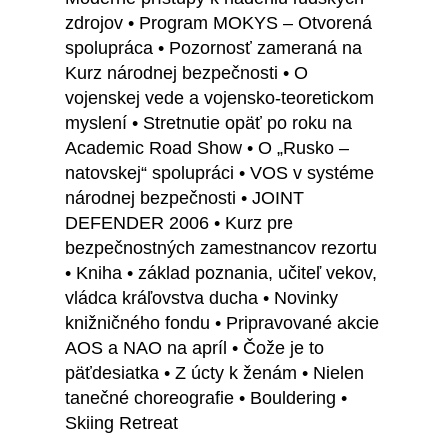
zdrojov • Program MOKYS – Otvorená
spolupráca • Pozornosť zameraná na
Kurz národnej bezpečnosti • O
vojenskej vede a vojensko-teoretickom
myslení • Stretnutie opäť po roku na
Academic Road Show • O „Rusko –
natovskej“ spolupráci • VOS v systéme
národnej bezpečnosti • JOINT
DEFENDER 2006 • Kurz pre
bezpečnostných zamestnancov rezortu
• Kniha • základ poznania, učiteľ vekov,
vládca kráľovstva ducha • Novinky
knižničného fondu • Pripravované akcie
AOS a NAO na apríl • Čože je to
päťdesiatka • Z úcty k ženám • Nielen
tanečné choreografie • Bouldering •
Skiing Retreat