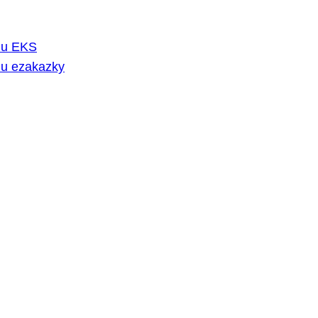
rmu EKS
mu ezakazky