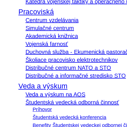
Katedra vojenskej taktiky a operačného
Pracoviská
Centrum vzdelávania
Simulačné centrum
Akademická knižnica
Vojenská farnosť
Duchovná služba - Ekumenická pastora
Školiace pracovisko elektrotechnikov
Distribučné centrum NATO a STO
Distribučné a informačné stredisko STO
Veda a výskum
Veda a výskum na AOS
Študentská vedecká odborná činnosť
Príhovor
Študentská vedecká konferencia
Benefity Študentskej vedeckej odbornej či