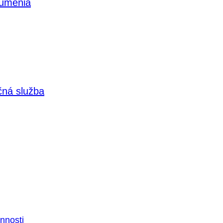
 umenia
čná služba
nnosti