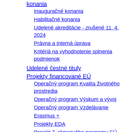
konania
Inauguračné konania
Habilitačné konania
Udelené akreditácie - zrušené 11. 4.
2024
Právna a interná úprava
Kritériá na vyhodnotenie splnenia
podmienok
Udelené čestné tituly
Projekty financované EÚ
Operačný program Kvalita životného
prostredia
Operačný program Výskum a vývoj
Operačný program Vzdelávanie
Erasmus +
Projekty EDA