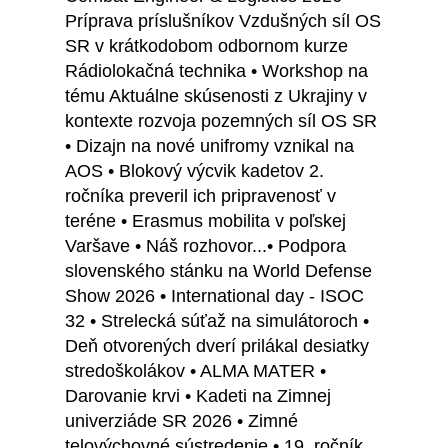
Príprava príslušníkov Vzdušných síl OS
SR v krátkodobom odbornom kurze
Rádiolokačná technika • Workshop na
tému Aktuálne skúsenosti z Ukrajiny v
kontexte rozvoja pozemných síl OS SR
• Dizajn na nové unifromy vznikal na
AOS • Blokový výcvik kadetov 2.
ročníka preveril ich pripravenosť v
teréne • Erasmus mobilita v poľskej
Varšave • Náš rozhovor...• Podpora
slovenského stánku na World Defense
Show 2026 • International day - ISOC
32 • Strelecká súťaž na simulátoroch •
Deň otvorených dverí prilákal desiatky
stredoškolákov • ALMA MATER •
Darovanie krvi • Kadeti na Zimnej
univerziáde SR 2026 • Zimné
telovýchovné sústredenie • 19. ročník