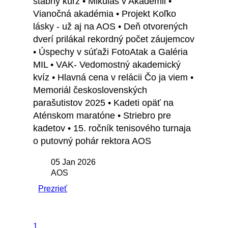
štábny kurz • Mikuláš v Akadémii •
Vianočná akadémia • Projekt Koľko
lásky - už aj na AOS • Deň otvorených
dverí prilákal rekordný počet záujemcov
• Úspechy v súťaži FotoAtak a Galéria
MIL • VAK- Vedomostný akademický
kvíz • Hlavná cena v relácii Čo ja viem •
Memoriál československých
parašutistov 2025 • Kadeti opäť na
Aténskom maratóne • Striebro pre
kadetov • 15. ročník tenisového turnaja
o putovný pohár rektora AOS
05 Jan 2026
AOS
Prezrieť
1