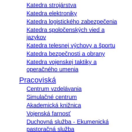
Katedra strojárstva
Katedra elektroniky
Katedra logistického zabezpečenia
Katedra spoločenských vied a
jazykov
Katedra telesnej výchovy a športu
Katedra bezpečnosti a obrany
Katedra vojenskej taktiky a
operačného umenia
Pracoviská
Centrum vzdelávania
Simulačné centrum
Akademická knižnica
Vojenská farnosť
Duchovná služba - Ekumenická
pastoračná služba