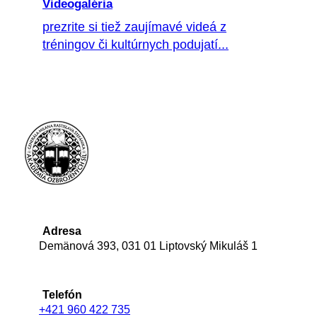
Videogaléria
prezrite si tiež zaujímavé videá z
tréningov či kultúrnych podujatí...
Adresa
Demänová 393, 031 01 Liptovský Mikuláš 1
Telefón
+421 960 422 735