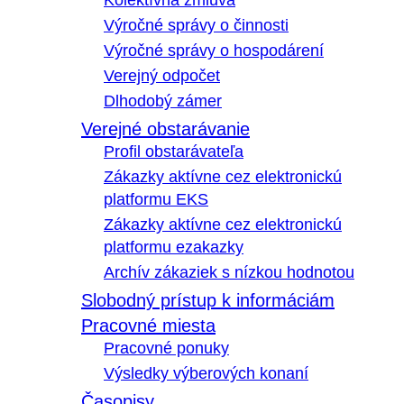
Kolektívna zmluva
Výročné správy o činnosti
Výročné správy o hospodárení
Verejný odpočet
Dlhodobý zámer
Verejné obstarávanie
Profil obstarávateľa
Zákazky aktívne cez elektronickú
platformu EKS
Zákazky aktívne cez elektronickú
platformu ezakazky
Archív zákaziek s nízkou hodnotou
Slobodný prístup k informáciám
Pracovné miesta
Pracovné ponuky
Výsledky výberových konaní
Časopisy