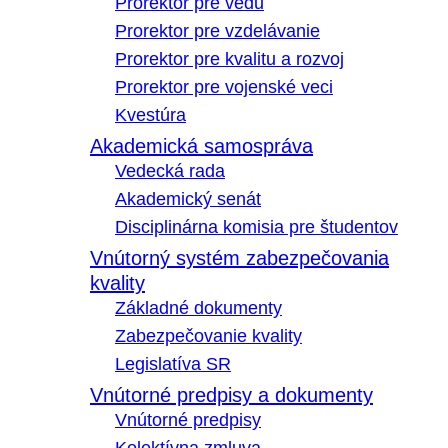
Prorektor pre vedu
Prorektor pre vzdelávanie
Prorektor pre kvalitu a rozvoj
Prorektor pre vojenské veci
Kvestúra
Akademická samospráva
Vedecká rada
Akademický senát
Disciplinárna komisia pre študentov
Vnútorný systém zabezpečovania
kvality
Základné dokumenty
Zabezpečovanie kvality
Legislatíva SR
Vnútorné predpisy a dokumenty
Vnútorné predpisy