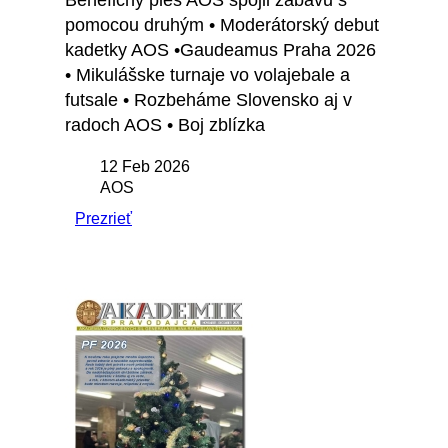
Benefičný ples AOS spojil zábavu s
pomocou druhým • Moderátorský debut
kadetky AOS •Gaudeamus Praha 2026
• Mikulášske turnaje vo volajebale a
futsale • Rozbeháme Slovensko aj v
radoch AOS • Boj zblízka
12 Feb 2026
AOS
Prezrieť