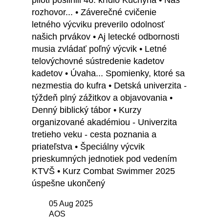
piloti posilnili 46. krídlo Kuchyňa • Náš
rozhovor... • Záverečné cvičenie
letného výcviku preverilo odolnosť
našich prvákov • Aj letecké odbornosti
musia zvládať poľný výcvik • Letné
telovýchovné sústredenie kadetov
kadetov • Úvaha... Spomienky, ktoré sa
nezmestia do kufra • Detská univerzita -
týždeň plný zážitkov a objavovania •
Denný biblický tábor • Kurzy
organizované akadémiou - Univerzita
tretieho veku - cesta poznania a
priateľstva • Špeciálny výcvik
prieskumných jednotiek pod vedením
KTVŠ • Kurz Combat Swimmer 2025
úspešne ukončený
05 Aug 2025
AOS