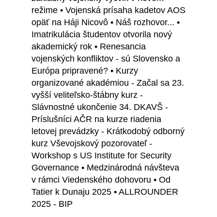
režime • Vojenská prísaha kadetov AOS
opäť na Háji Nicovô • Náš rozhovor... •
Imatrikulácia študentov otvorila nový
akademický rok • Renesancia
vojenských konfliktov - sú Slovensko a
Európa pripravené? • Kurzy
organizované akadémiou - Začal sa 23.
vyšší veliteľsko-štábny kurz -
Slávnostné ukončenie 34. DKAVŠ -
Príslušníci AČR na kurze riadenia
letovej prevádzky - Krátkodobý odborný
kurz Vševojskový pozorovateľ -
Workshop s US Institute for Security
Governance • Medzinárodná návšteva
v rámci Viedenského dohovoru • Od
Tatier k Dunaju 2025 • ALLROUNDER
2025 - BIP