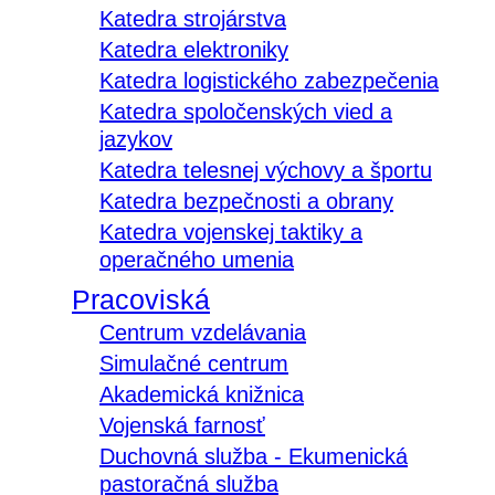
Katedra strojárstva
Katedra elektroniky
Katedra logistického zabezpečenia
Katedra spoločenských vied a
jazykov
Katedra telesnej výchovy a športu
Katedra bezpečnosti a obrany
Katedra vojenskej taktiky a
operačného umenia
Pracoviská
Centrum vzdelávania
Simulačné centrum
Akademická knižnica
Vojenská farnosť
Duchovná služba - Ekumenická
pastoračná služba