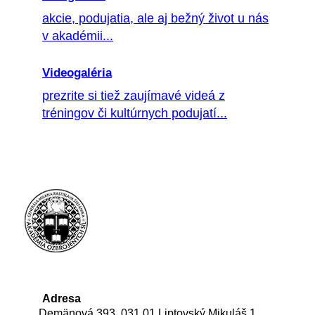
akcie, podujatia, ale aj bežný život u nás
v akadémii...
Videogaléria
prezrite si tiež zaujímavé videá z
tréningov či kultúrnych podujatí...
Adresa
Demänová 393, 031 01 Liptovský Mikuláš 1