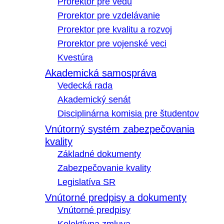
Prorektor pre vedu
Prorektor pre vzdelávanie
Prorektor pre kvalitu a rozvoj
Prorektor pre vojenské veci
Kvestúra
Akademická samospráva
Vedecká rada
Akademický senát
Disciplinárna komisia pre študentov
Vnútorný systém zabezpečovania
kvality
Základné dokumenty
Zabezpečovanie kvality
Legislatíva SR
Vnútorné predpisy a dokumenty
Vnútorné predpisy