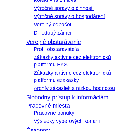
Kolektívna zmluva
Výročné správy o činnosti
Výročné správy o hospodárení
Verejný odpočet
Dlhodobý zámer
Verejné obstarávanie
Profil obstarávateľa
Zákazky aktívne cez elektronickú
platformu EKS
Zákazky aktívne cez elektronickú
platformu ezakazky
Archív zákaziek s nízkou hodnotou
Slobodný prístup k informáciám
Pracovné miesta
Pracovné ponuky
Výsledky výberových konaní
Časopisy