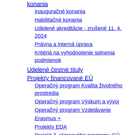
konania
Inauguračné konania
Habilitačné konania
Udelené akreditácie - zrušené 11. 4.
2024
Právna a interná úprava
Kritériá na vyhodnotenie splnenia
podmienok
Udelené čestné tituly
Projekty financované EÚ
Operačný program Kvalita životného
prostredia
Operačný program Výskum a vývoj
Operačný program Vzdelávanie
Erasmus +
Projekty EDA