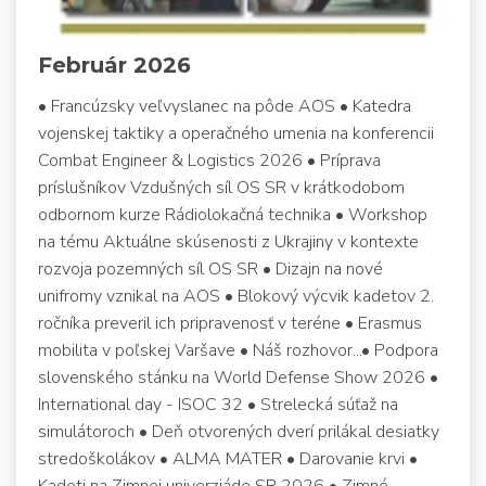
Február 2026
• Francúzsky veľvyslanec na pôde AOS • Katedra
vojenskej taktiky a operačného umenia na konferencii
Combat Engineer & Logistics 2026 • Príprava
príslušníkov Vzdušných síl OS SR v krátkodobom
odbornom kurze Rádiolokačná technika • Workshop
na tému Aktuálne skúsenosti z Ukrajiny v kontexte
rozvoja pozemných síl OS SR • Dizajn na nové
unifromy vznikal na AOS • Blokový výcvik kadetov 2.
ročníka preveril ich pripravenosť v teréne • Erasmus
mobilita v poľskej Varšave • Náš rozhovor...• Podpora
slovenského stánku na World Defense Show 2026 •
International day - ISOC 32 • Strelecká súťaž na
simulátoroch • Deň otvorených dverí prilákal desiatky
stredoškolákov • ALMA MATER • Darovanie krvi •
Kadeti na Zimnej univerziáde SR 2026 • Zimné