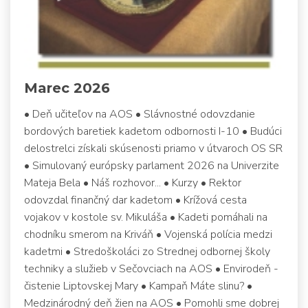
Marec 2026
• Deň učiteľov na AOS • Slávnostné odovzdanie
bordových baretiek kadetom odbornosti I-10 • Budúci
delostrelci získali skúsenosti priamo v útvaroch OS SR
• Simulovaný európsky parlament 2026 na Univerzite
Mateja Bela • Náš rozhovor... • Kurzy • Rektor
odovzdal finančný dar kadetom • Krížová cesta
vojakov v kostole sv. Mikuláša • Kadeti pomáhali na
chodníku smerom na Kriváň • Vojenská polícia medzi
kadetmi • Stredoškoláci zo Strednej odbornej školy
techniky a služieb v Sečovciach na AOS • Envirodeň -
čistenie Liptovskej Mary • Kampaň Máte slinu? •
Medzinárodný deň žien na AOS • Pomohli sme dobrej