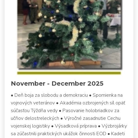
November - December 2025
• Deň boja za slobodu a demokraciu • Spomienka na
vojnových veteránov • Akadémia ozbrojených síl opäť
súčasťou Týždňa vedy • Pasovanie holobriadkov za
učňov delostreleckých • Výročné zasadnutie Cechu
vojenskej logistiky • Výsadková príprava • Výzbrojárky
sa zúčastnili praktických ukážok činnosti EOD • Kadeti