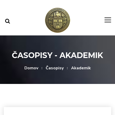
Rovno na obsah
Rovno na menu
ČASOPISY - AKADEMIK
Domov
Časopisy
Akademik