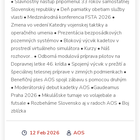
• Slávnostný nástup pripomenul 33 rokov samostatnej
Slovenskej republiky • Deň pamiatky obetiam služby
vlasti • Medzinárodná konferencia FSTA 2026 •
Zmena vo vedení Katedry vojenskej taktiky a
operačného umenia • Prezentácia bezposádkových
pozemných systémov • Blokový výcvik kadetov v
prostredí virtuálneho simulátora • Kurzy • Náš
rozhovor... • Odborná modulová príprava pilotov na
Dopravnej letke 46. krídla • Spojený výcvik v prežití a
špeciálnej telesnej príprave v zimných podmienkach •
Benefičný ples AOS spojil zábavu s pomocou druhým
• Moderátorský debut kadetky AOS •Gaudeamus
Praha 2026 • Mikulášske turnaje vo volajebale a
futsale • Rozbeháme Slovensko aj v radoch AOS • Boj
zblízka
12 Feb 2026
AOS