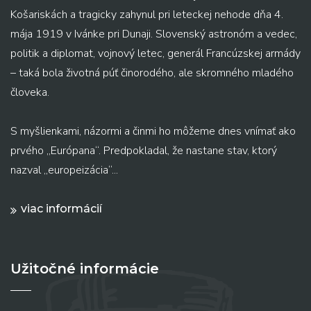
Košariskách a tragicky zahynul pri leteckej nehode dňa 4.
mája 1919 v Ivánke pri Dunaji. Slovenský astronóm a vedec,
politik a diplomat, vojnový letec, generál Francúzskej armády
– taká bola životná púť činorodého, ale skromného mladého
človeka.
S myšlienkami, názormi a činmi ho môžeme dnes vnímať ako
prvého „Európana“. Predpokladal, že nastane stav, ktorý
nazval „europeizácia“...
viac informácií
Užitočné informácie