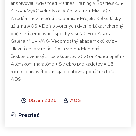
absolvovali Advanced Marines Training v Španielsku •
Kurzy • Vyšší veliteľsko-štábny kurz • Mikuláš v
Akadémii • Vianočná akadémia • Projekt Koľko lásky -
už aj na AOS • Deň otvorených dverí prilákal rekordný
počet záujemcov • Úspechy v súťaži FotoAtak a
Galéria MIL • VAK- Vedomostný akademický kvíz •
Hlavná cena v relácii Čo ja viem • Memoriál
československých parašutistov 2025 • Kadeti opäť na
Aténskom maratóne • Striebro pre kadetov • 15.
ročník tenisového turnaja o putovný pohár rektora
AOS
05 Jan 2026
AOS
Prezrieť