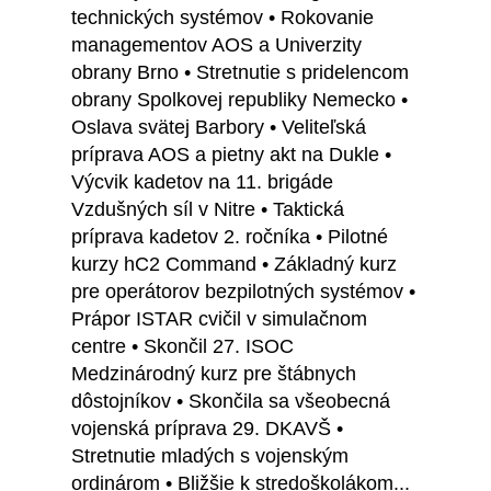
technických systémov • Rokovanie
managementov AOS a Univerzity
obrany Brno • Stretnutie s pridelencom
obrany Spolkovej republiky Nemecko •
Oslava svätej Barbory • Veliteľská
príprava AOS a pietny akt na Dukle •
Výcvik kadetov na 11. brigáde
Vzdušných síl v Nitre • Taktická
príprava kadetov 2. ročníka • Pilotné
kurzy hC2 Command • Základný kurz
pre operátorov bezpilotných systémov •
Prápor ISTAR cvičil v simulačnom
centre • Skončil 27. ISOC
Medzinárodný kurz pre štábnych
dôstojníkov • Skončila sa všeobecná
vojenská príprava 29. DKAVŠ •
Stretnutie mladých s vojenským
ordinárom • Bližšie k stredoškolákom...