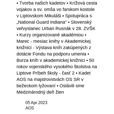
• Tvorba našich kadetov • Krížová cesta
vojakov a sv. omša vo farskom kostole
v Liptovskom Mikuláši • Spolupráca s
„National Guard Indiana“ • Slovenský
veľvyslanec Urban Rusnák v 28. ZVŠK
• Kurzy organizované akadémiou •
Marec - mesiac knihy v Akademickej
knižnici - Výstava kníh zakúpených z
dotácie Fondu na podporu umenia •
Burza kníh v akademickej knižnici • 50
rokov vojenského vysokého školstva na
Liptove Príbeh školy - časť 2 • Kadet
AOS na majstrovstvách OS SR v
bežeckom lyžovaní • Oslávili sme
Medzinárodný deň žien
05 Apr 2023
AOS