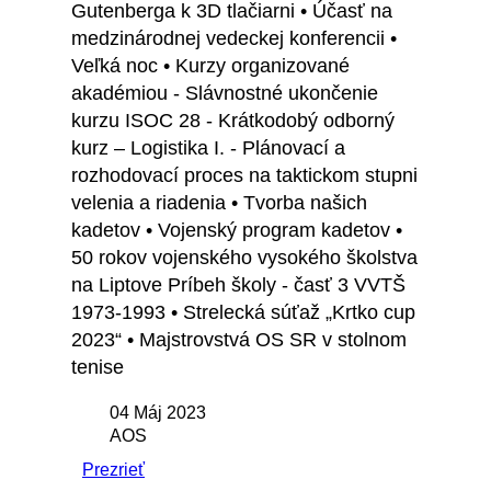
Gutenberga k 3D tlačiarni • Účasť na
medzinárodnej vedeckej konferencii •
Veľká noc • Kurzy organizované
akadémiou - Slávnostné ukončenie
kurzu ISOC 28 - Krátkodobý odborný
kurz – Logistika I. - Plánovací a
rozhodovací proces na taktickom stupni
velenia a riadenia • Tvorba našich
kadetov • Vojenský program kadetov •
50 rokov vojenského vysokého školstva
na Liptove Príbeh školy - časť 3 VVTŠ
1973-1993 • Strelecká súťaž „Krtko cup
2023“ • Majstrovstvá OS SR v stolnom
tenise
04 Máj 2023
AOS
Prezrieť