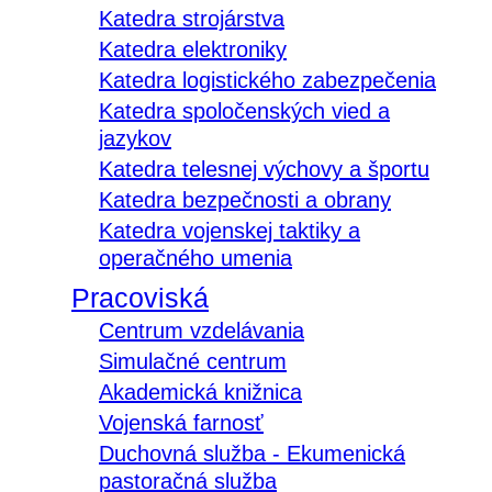
Katedra strojárstva
Katedra elektroniky
Katedra logistického zabezpečenia
Katedra spoločenských vied a
jazykov
Katedra telesnej výchovy a športu
Katedra bezpečnosti a obrany
Katedra vojenskej taktiky a
operačného umenia
Pracoviská
Centrum vzdelávania
Simulačné centrum
Akademická knižnica
Vojenská farnosť
Duchovná služba - Ekumenická
pastoračná služba