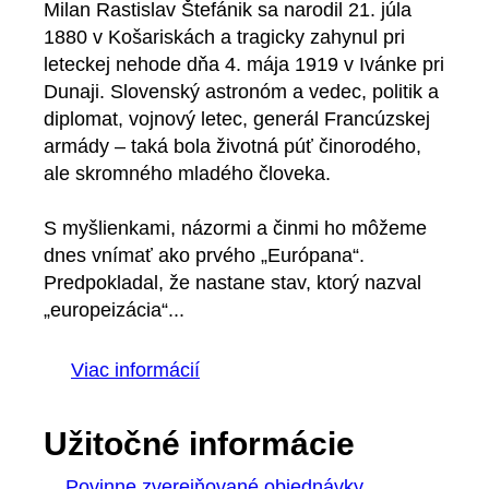
Milan Rastislav Štefánik sa narodil 21. júla
1880 v Košariskách a tragicky zahynul pri
leteckej nehode dňa 4. mája 1919 v Ivánke pri
Dunaji. Slovenský astronóm a vedec, politik a
diplomat, vojnový letec, generál Francúzskej
armády – taká bola životná púť činorodého,
ale skromného mladého človeka.
S myšlienkami, názormi a činmi ho môžeme
dnes vnímať ako prvého „Európana“.
Predpokladal, že nastane stav, ktorý nazval
„europeizácia“...
Viac informácií
Užitočné informácie
Povinne zverejňované objednávky