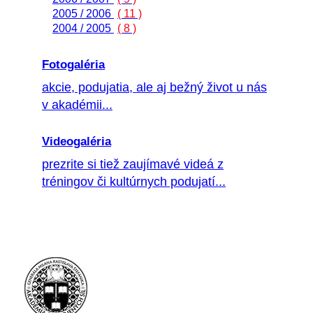
2005 / 2006
( 11 )
2004 / 2005
( 8 )
Fotogaléria
akcie, podujatia, ale aj bežný život u nás
v akadémii...
Videogaléria
prezrite si tiež zaujímavé videá z
tréningov či kultúrnych podujatí...