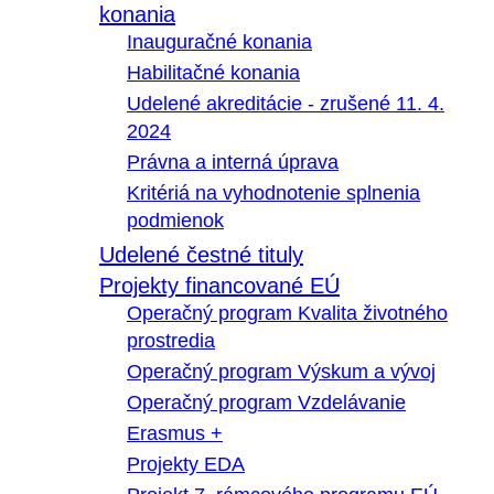
konania
Inauguračné konania
Habilitačné konania
Udelené akreditácie - zrušené 11. 4.
2024
Právna a interná úprava
Kritériá na vyhodnotenie splnenia
podmienok
Udelené čestné tituly
Projekty financované EÚ
Operačný program Kvalita životného
prostredia
Operačný program Výskum a vývoj
Operačný program Vzdelávanie
Erasmus +
Projekty EDA