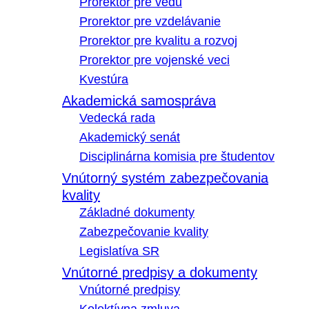
Prorektor pre vedu
Prorektor pre vzdelávanie
Prorektor pre kvalitu a rozvoj
Prorektor pre vojenské veci
Kvestúra
Akademická samospráva
Vedecká rada
Akademický senát
Disciplinárna komisia pre študentov
Vnútorný systém zabezpečovania
kvality
Základné dokumenty
Zabezpečovanie kvality
Legislatíva SR
Vnútorné predpisy a dokumenty
Vnútorné predpisy