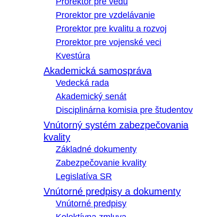
Prorektor pre vedu
Prorektor pre vzdelávanie
Prorektor pre kvalitu a rozvoj
Prorektor pre vojenské veci
Kvestúra
Akademická samospráva
Vedecká rada
Akademický senát
Disciplinárna komisia pre študentov
Vnútorný systém zabezpečovania
kvality
Základné dokumenty
Zabezpečovanie kvality
Legislatíva SR
Vnútorné predpisy a dokumenty
Vnútorné predpisy