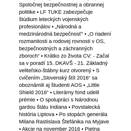
Spoločnej bezpečnostnej a obrannej
politike • LF TUKE zabezpečuje
štúdium leteckých vojenských
profesionálov • „Národná a
medzinárodná bezpečnosť“ • „O riadení
rozmanitosti a rodovej rovnosti v OS,
bezpečnostných a záchranných
zboroch“ • Krátko zo života CV: - Začal
sa v poradí 15. DKAVŠ - 21. Základný
veliteľsko-štábny kurz otvorený • S
cvičením „Slovenský štít 2016“ sa
oboznámili aj študenti AOS • „Little
Shield 2016“ • Literárny fond udelil
prémie • O spolupráci s Národnou
gardou štátu Indiana • Povstalecká
história Liptova • Po stopách generála
Milana Rastislava Štefánika na Myjave
• Akcie na november 2016 • Pietna