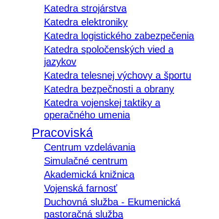
Katedra strojárstva
Katedra elektroniky
Katedra logistického zabezpečenia
Katedra spoločenských vied a
jazykov
Katedra telesnej výchovy a športu
Katedra bezpečnosti a obrany
Katedra vojenskej taktiky a
operačného umenia
Pracoviská
Centrum vzdelávania
Simulačné centrum
Akademická knižnica
Vojenská farnosť
Duchovná služba - Ekumenická
pastoračná služba