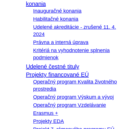
konania
Inauguračné konania
Habilitačné konania
Udelené akreditácie - zrušené 11. 4.
2024
Právna a interná úprava
Kritériá na vyhodnotenie splnenia
podmienok
Udelené čestné tituly
Projekty financované EÚ
Operačný program Kvalita životného
prostredia
Operačný program Výskum a vývoj
Operačný program Vzdelávanie
Erasmus +
Projekty EDA