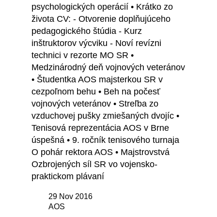
psychologických operácií • Krátko zo
života CV: - Otvorenie doplňujúceho
pedagogického štúdia - Kurz
inštruktorov výcviku - Noví revízni
technici v rezorte MO SR •
Medzinárodný deň vojnových veteránov
• Študentka AOS majsterkou SR v
cezpoľnom behu • Beh na počesť
vojnových veteránov • Streľba zo
vzduchovej pušky zmiešaných dvojíc •
Tenisová reprezentácia AOS v Brne
úspešná • 9. ročník tenisového turnaja
O pohár rektora AOS • Majstrovstvá
Ozbrojených síl SR vo vojensko-
praktickom plávaní
29 Nov 2016
AOS