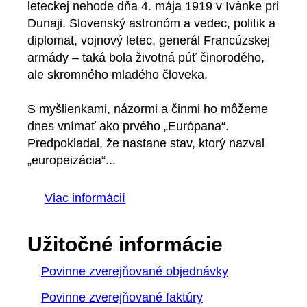
leteckej nehode dňa 4. mája 1919 v Ivánke pri
Dunaji. Slovenský astronóm a vedec, politik a
diplomat, vojnový letec, generál Francúzskej
armády – taká bola životná púť činorodého,
ale skromného mladého človeka.
S myšlienkami, názormi a činmi ho môžeme
dnes vnímať ako prvého „Európana“.
Predpokladal, že nastane stav, ktorý nazval
„europeizácia“...
Viac informácií
Užitočné informácie
Povinne zverejňované objednávky
Povinne zverejňované faktúry