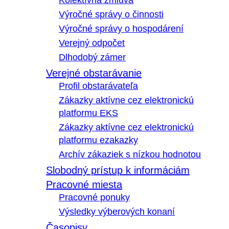
Kolektívna zmluva
Výročné správy o činnosti
Výročné správy o hospodárení
Verejný odpočet
Dlhodobý zámer
Verejné obstarávanie
Profil obstarávateľa
Zákazky aktívne cez elektronickú
platformu EKS
Zákazky aktívne cez elektronickú
platformu ezakazky
Archív zákaziek s nízkou hodnotou
Slobodný prístup k informáciám
Pracovné miesta
Pracovné ponuky
Výsledky výberových konaní
Časopisy