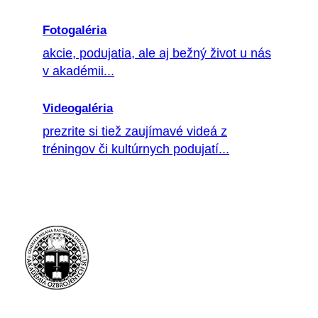
Fotogaléria
akcie, podujatia, ale aj bežný život u nás
v akadémii...
Videogaléria
prezrite si tiež zaujímavé videá z
tréningov či kultúrnych podujatí...