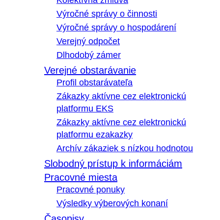
Kolektívna zmluva
Výročné správy o činnosti
Výročné správy o hospodárení
Verejný odpočet
Dlhodobý zámer
Verejné obstarávanie
Profil obstarávateľa
Zákazky aktívne cez elektronickú
platformu EKS
Zákazky aktívne cez elektronickú
platformu ezakazky
Archív zákaziek s nízkou hodnotou
Slobodný prístup k informáciám
Pracovné miesta
Pracovné ponuky
Výsledky výberových konaní
Časopisy