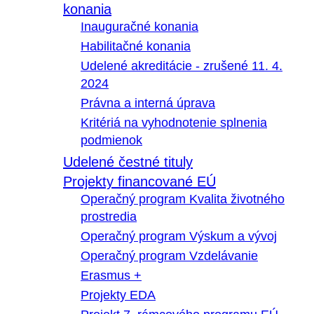
konania
Inauguračné konania
Habilitačné konania
Udelené akreditácie - zrušené 11. 4.
2024
Právna a interná úprava
Kritériá na vyhodnotenie splnenia
podmienok
Udelené čestné tituly
Projekty financované EÚ
Operačný program Kvalita životného
prostredia
Operačný program Výskum a vývoj
Operačný program Vzdelávanie
Erasmus +
Projekty EDA