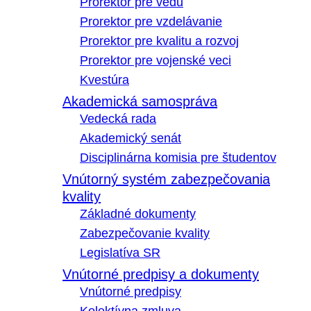
Prorektor pre vedu
Prorektor pre vzdelávanie
Prorektor pre kvalitu a rozvoj
Prorektor pre vojenské veci
Kvestúra
Akademická samospráva
Vedecká rada
Akademický senát
Disciplinárna komisia pre študentov
Vnútorný systém zabezpečovania
kvality
Základné dokumenty
Zabezpečovanie kvality
Legislatíva SR
Vnútorné predpisy a dokumenty
Vnútorné predpisy