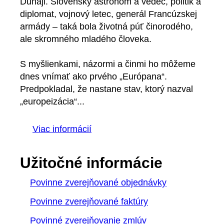
Dunaji. Slovenský astronóm a vedec, politik a
diplomat, vojnový letec, generál Francúzskej
armády – taká bola životná púť činorodého,
ale skromného mladého človeka.
S myšlienkami, názormi a činmi ho môžeme
dnes vnímať ako prvého „Európana“.
Predpokladal, že nastane stav, ktorý nazval
„europeizácia“...
Viac informácií
Užitočné informácie
Povinne zverejňované objednávky
Povinne zverejňované faktúry
Povinné zverejňovanie zmlúv