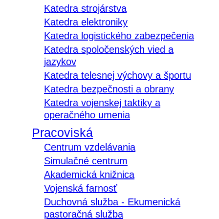
Katedra strojárstva
Katedra elektroniky
Katedra logistického zabezpečenia
Katedra spoločenských vied a
jazykov
Katedra telesnej výchovy a športu
Katedra bezpečnosti a obrany
Katedra vojenskej taktiky a
operačného umenia
Pracoviská
Centrum vzdelávania
Simulačné centrum
Akademická knižnica
Vojenská farnosť
Duchovná služba - Ekumenická
pastoračná služba