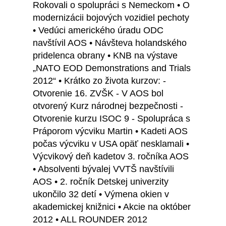
Rokovali o spolupráci s Nemeckom • O
modernizácii bojových vozidiel pechoty
• Vedúci amerického úradu ODC
navštívil AOS • Návšteva holandského
pridelenca obrany • KNB na výstave
„NATO EOD Demonstrations and Trials
2012“ • Krátko zo života kurzov: -
Otvorenie 16. ZVŠK - V AOS bol
otvorený Kurz národnej bezpečnosti -
Otvorenie kurzu ISOC 9 - Spolupráca s
Práporom výcviku Martin • Kadeti AOS
počas výcviku v USA opäť nesklamali •
Výcvikový deň kadetov 3. ročníka AOS
• Absolventi bývalej VVTŠ navštívili
AOS • 2. ročník Detskej univerzity
ukončilo 32 detí • Výmena okien v
akademickej knižnici • Akcie na október
2012 • ALL ROUNDER 2012