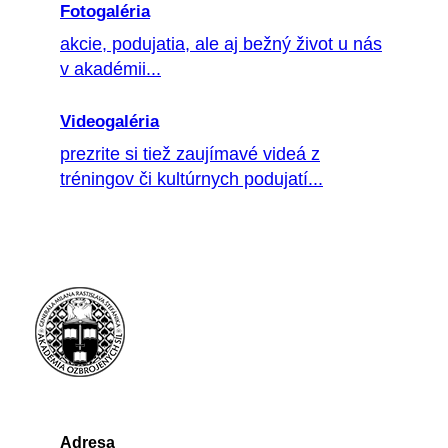
Fotogaléria
akcie, podujatia, ale aj bežný život u nás
v akadémii...
Videogaléria
prezrite si tiež zaujímavé videá z
tréningov či kultúrnych podujatí...
Adresa