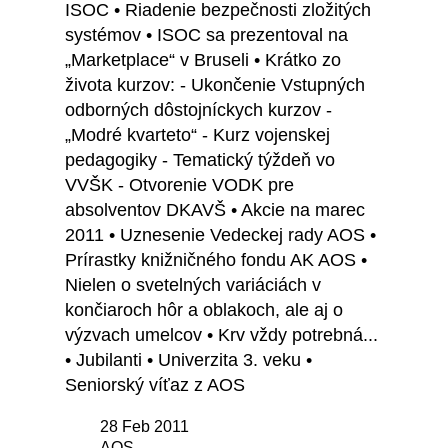
ISOC • Riadenie bezpečnosti zložitých
systémov • ISOC sa prezentoval na
„Marketplace“ v Bruseli • Krátko zo
života kurzov: - Ukončenie Vstupných
odborných dôstojníckych kurzov -
„Modré kvarteto“ - Kurz vojenskej
pedagogiky - Tematický týždeň vo
VVŠK - Otvorenie VODK pre
absolventov DKAVŠ • Akcie na marec
2011 • Uznesenie Vedeckej rady AOS •
Prírastky knižničného fondu AK AOS •
Nielen o svetelných variáciách v
končiaroch hôr a oblakoch, ale aj o
výzvach umelcov • Krv vždy potrebná...
• Jubilanti • Univerzita 3. veku •
Seniorský víťaz z AOS
28 Feb 2011
AOS