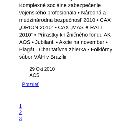
Komplexné sociálne zabezpečenie
vojenského profesionála • Národná a
medzinárodná bezpečnosť 2010 • CAX
„ORION 2010“ • CAX „MAS-e-RATI
2010“ • Prírastky knižničného fondu AK
AOS • Jubilanti • Akcie na november •
Plagát - Charitatívna zbierka • Folklórny
súbor VÁH v Brazílii
29 Okt 2010
AOS
Prezrieť
1
2
3