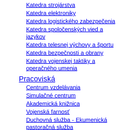
Katedra strojárstva
Katedra elektroniky
Katedra logistického zabezpečenia
Katedra spoločenských vied a
jazykov
Katedra telesnej výchovy a športu
Katedra bezpečnosti a obrany
Katedra vojenskej taktiky a
operačného umenia
Pracoviská
Centrum vzdelávania
Simulačné centrum
Akademická knižnica
Vojenská farnosť
Duchovná služba - Ekumenická
pastoračná služba