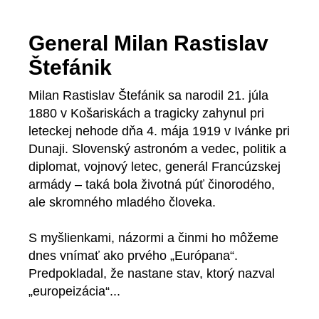
General Milan Rastislav
Štefánik
Milan Rastislav Štefánik sa narodil 21. júla
1880 v Košariskách a tragicky zahynul pri
leteckej nehode dňa 4. mája 1919 v Ivánke pri
Dunaji. Slovenský astronóm a vedec, politik a
diplomat, vojnový letec, generál Francúzskej
armády – taká bola životná púť činorodého,
ale skromného mladého človeka.
S myšlienkami, názormi a činmi ho môžeme
dnes vnímať ako prvého „Európana“.
Predpokladal, že nastane stav, ktorý nazval
„europeizácia“...