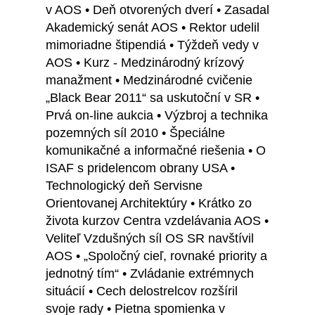
v AOS • Deň otvorených dverí • Zasadal
Akademický senát AOS • Rektor udelil
mimoriadne štipendiá • Týždeň vedy v
AOS • Kurz - Medzinárodný krízový
manažment • Medzinárodné cvičenie
„Black Bear 2011“ sa uskutoční v SR •
Prvá on-line aukcia • Výzbroj a technika
pozemných síl 2010 • Špeciálne
komunikačné a informačné riešenia • O
ISAF s pridelencom obrany USA •
Technologický deň Servisne
Orientovanej Architektúry • Krátko zo
života kurzov Centra vzdelávania AOS •
Veliteľ Vzdušných síl OS SR navštívil
AOS • „Spoločný cieľ, rovnaké priority a
jednotný tím“ • Zvládanie extrémnych
situácií • Cech delostrelcov rozšíril
svoje rady • Pietna spomienka v