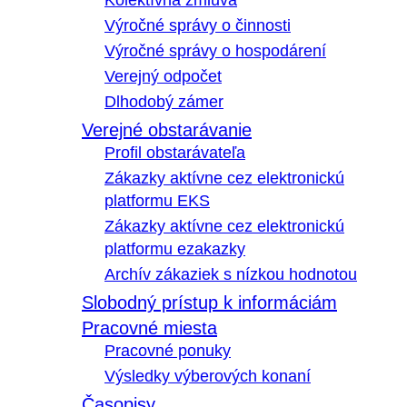
Kolektívna zmluva
Výročné správy o činnosti
Výročné správy o hospodárení
Verejný odpočet
Dlhodobý zámer
Verejné obstarávanie
Profil obstarávateľa
Zákazky aktívne cez elektronickú
platformu EKS
Zákazky aktívne cez elektronickú
platformu ezakazky
Archív zákaziek s nízkou hodnotou
Slobodný prístup k informáciám
Pracovné miesta
Pracovné ponuky
Výsledky výberových konaní
Časopisy