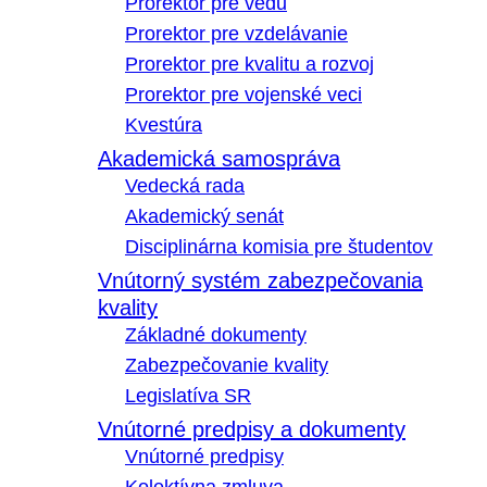
Prorektor pre vedu
Prorektor pre vzdelávanie
Prorektor pre kvalitu a rozvoj
Prorektor pre vojenské veci
Kvestúra
Akademická samospráva
Vedecká rada
Akademický senát
Disciplinárna komisia pre študentov
Vnútorný systém zabezpečovania
kvality
Základné dokumenty
Zabezpečovanie kvality
Legislatíva SR
Vnútorné predpisy a dokumenty
Vnútorné predpisy