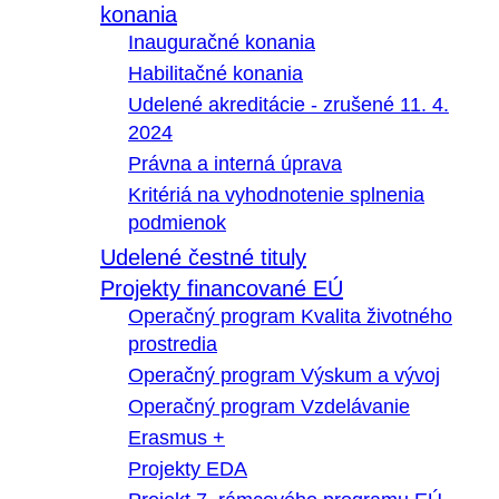
konania
Inauguračné konania
Habilitačné konania
Udelené akreditácie - zrušené 11. 4.
2024
Právna a interná úprava
Kritériá na vyhodnotenie splnenia
podmienok
Udelené čestné tituly
Projekty financované EÚ
Operačný program Kvalita životného
prostredia
Operačný program Výskum a vývoj
Operačný program Vzdelávanie
Erasmus +
Projekty EDA