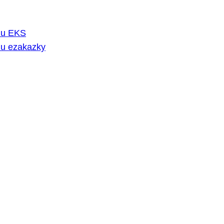
rmu EKS
mu ezakazky