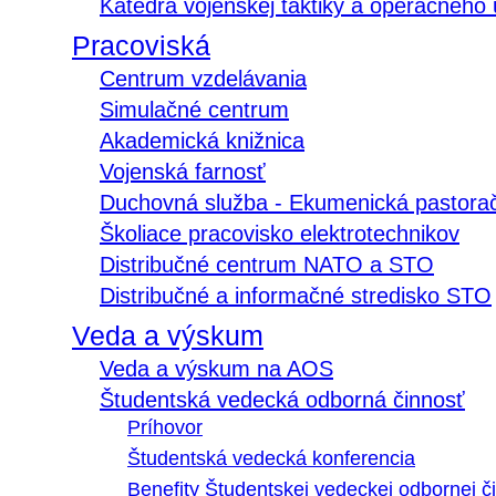
Katedra vojenskej taktiky a operačného
Pracoviská
Centrum vzdelávania
Simulačné centrum
Akademická knižnica
Vojenská farnosť
Duchovná služba - Ekumenická pastora
Školiace pracovisko elektrotechnikov
Distribučné centrum NATO a STO
Distribučné a informačné stredisko STO
Veda a výskum
Veda a výskum na AOS
Študentská vedecká odborná činnosť
Príhovor
Študentská vedecká konferencia
Benefity Študentskej vedeckej odbornej či