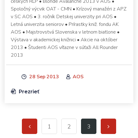
českých RLP • Blonde Avalanche 2013 v AOS •
Spoločný výcvik OAT - CMN • Krízový manažéri z APZ
v SC AOS • 3. ročník Detskej univerzity pri AOS •
Letná univerzita seniorov • Prírastky kniž. fondu AK
AOS • Majstrovstvá Slovenska v letnom biatlone •
Výstava v akademickej knižnici • Akcie na október
2013 • Študenti AOS víťazne v súťaži All Rounder
2013
28 Sep 2013
AOS
Prezrieť
1
2
3