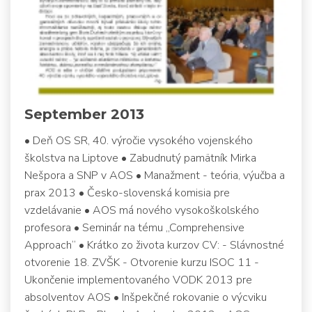
September 2013
• Deň OS SR, 40. výročie vysokého vojenského
školstva na Liptove • Zabudnutý pamätník Mirka
Nešpora a SNP v AOS • Manažment - teória, výučba a
prax 2013 • Česko-slovenská komisia pre
vzdelávanie • AOS má nového vysokoškolského
profesora • Seminár na tému „Comprehensive
Approach“ • Krátko zo života kurzov CV: - Slávnostné
otvorenie 18. ZVŠK - Otvorenie kurzu ISOC 11 -
Ukončenie implementovaného VODK 2013 pre
absolventov AOS • Inšpekčné rokovanie o výcviku