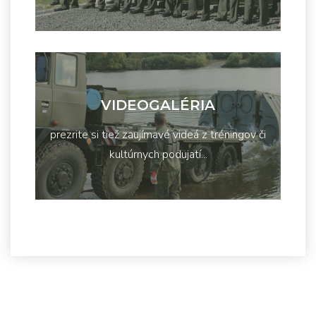
VIDEOGALÉRIA
prezrite si tiež zaujímavé videá z tréningov či
kultúrnych podujatí...