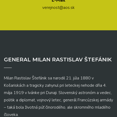
verejnost@aos.sk
GENERAL MILAN RASTISLAV ŠTEFÁNIK
Milan Rastislav Štefánik sa narodil 21. júla 1880 v
Košariskách a tragicky zahynul pri leteckej nehode dňa 4.
mája 1919 v Ivánke pri Dunaji. Slovenský astronóm a vedec,
politik a diplomat, vojnový letec, generál Francúzskej armády
– taká bola životná púť činorodého, ale skromného mladého
človeka.