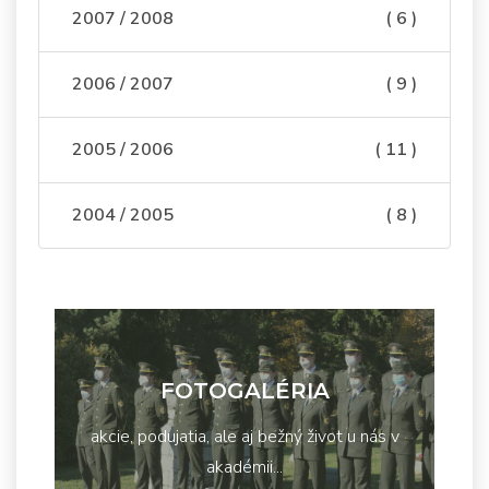
2007 / 2008
( 6 )
2006 / 2007
( 9 )
2005 / 2006
( 11 )
2004 / 2005
( 8 )
FOTOGALÉRIA
akcie, podujatia, ale aj bežný život u nás v
akadémii...