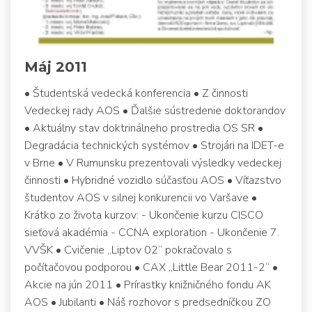
Máj 2011
• Študentská vedecká konferencia • Z činnosti
Vedeckej rady AOS • Ďalšie sústredenie doktorandov
• Aktuálny stav doktrinálneho prostredia OS SR •
Degradácia technických systémov • Strojári na IDET-e
v Brne • V Rumunsku prezentovali výsledky vedeckej
činnosti • Hybridné vozidlo súčasťou AOS • Víťazstvo
študentov AOS v silnej konkurencii vo Varšave •
Krátko zo života kurzov: - Ukončenie kurzu CISCO
sieťová akadémia - CCNA exploration - Ukončenie 7.
VVŠK • Cvičenie „Liptov 02“ pokračovalo s
počítačovou podporou • CAX „Little Bear 2011-2“ •
Akcie na jún 2011 • Prírastky knižničného fondu AK
AOS • Jubilanti • Náš rozhovor s predsedníčkou ZO