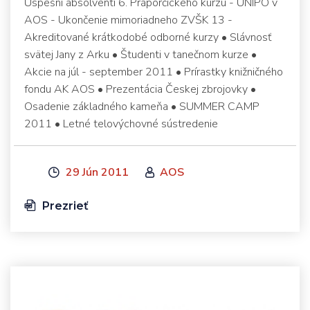
Úspešní absolventi 6. Práporčíckeho kurzu - UNIPO v
AOS - Ukončenie mimoriadneho ZVŠK 13 -
Akreditované krátkodobé odborné kurzy • Slávnosť
svätej Jany z Arku • Študenti v tanečnom kurze •
Akcie na júl - september 2011 • Prírastky knižničného
fondu AK AOS • Prezentácia Českej zbrojovky •
Osadenie základného kameňa • SUMMER CAMP
2011 • Letné telovýchovné sústredenie
29 Jún 2011
AOS
Prezrieť