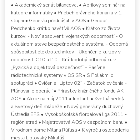
• Akademický senát bilancoval • Aprílový seminár na
katedre informatiky • Priebeh právneho konania v 1.
stupni • Generáli prednášali v AOS • Genpor.
Pedchenko krátko navštívil AOS • Krátko zo života
kurzov: - Noví absolventi vojenských odborností - O
aktuálnom stave bezpečnostného systému - Odborná
spôsobilosť elektrotechnikov - Ukončenie kurzov v
odbornosti C10 a I10 - Krátkodobý odborný kurz
„Fyzická a objektová bezpečnosť“ - Pasívne
rádiotechnické systémy v OS SR • S Poliakmi o
spolupráci • Cvičenie „Liptov 02“ - Začiatok cvičenia -
Plánovanie operácií • Prírastky knižničného fondu AK
AOS • Akcie na máj 2011 • Jubilanti • Kvetná nedeľa
a Svetový deň mládeže • Nový generálny duchovný
Ústredia EPS • Vysokoškolská florbalová liga 2011 -
región stred • Majstrovstvá AOS v cezpoľnom behu •
V rodnom dome Milana Rúfusa • K výročiu oslobodenia
mesta Liptovský Mikuláš