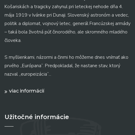
Košariskách a tragicky zahynul pri leteckej nehode dňa 4.
mája 1919 v Ivánke pri Dunaji. Slovenský astronóm a vedec,
politik a diplomat, vojnový letec, generál Francúzskej armády
– taká bola životná púť činorodého, ale skromného mladého
človeka.
S myšlienkami, názormi a činmi ho môžeme dnes vnímať ako
prvého „Európana“. Predpokladal, že nastane stav, ktorý
nazval „europeizácia“...
viac informácií
Užitočné informácie