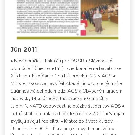
Jún 2011
• Noví poručíci - bakalári pre OS SR • Slávnostné
promócie inžinierov • Prijímacie konanie na bakalárske
štúdium • Napĺňanie úloh EÚ projektu 2.2 v AOS •
Minister školstva navštívil Akadémiu ozbrojených síl •
Súčinnostná dohoda medzi AOS a Obvodným úradom
Liptovský Mikuláš • Štátne skúšky • Generálny
tajomník NATO odpovedal na otázky študentov AOS •
Letná škola pre mladých profesionálov 2011 • Strojári
zvyšujú svoju kredibilitu • Krátko zo života kurzov: -
Ukončenie ISOC 6 - Kurz projektových manažérov -