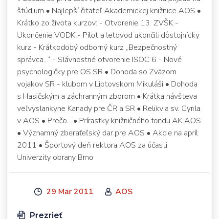
štúdium • Najlepší čitateľ Akademickej knižnice AOS •
Krátko zo života kurzov: - Otvorenie 13. ZVŠK -
Ukončenie VODK - Pilot a letovod ukončili dôstojnícky
kurz - Krátkodobý odborný kurz „Bezpečnostný
správca...“ - Slávnostné otvorenie ISOC 6 - Nové
psychologičky pre OS SR • Dohoda so Zväzom
vojakov SR - klubom v Liptovskom Mikuláši • Dohoda
s Hasičským a záchranným zborom • Krátka návšteva
veľvyslankyne Kanady pre ČR a SR • Relikvia sv. Cyrila
v AOS • Prečo... • Prírastky knižničného fondu AK AOS
• Významný zberaťeľský dar pre AOS • Akcie na apríl
2011 • Športový deň rektora AOS za účasti
Univerzity obrany Brno
29 Mar 2011
AOS
Prezrieť