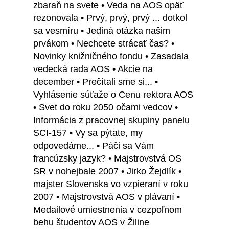
zbaraň na svete • Veda na AOS opäť
rezonovala • Prvý, prvý, prvý ... dotkol
sa vesmíru • Jediná otázka našim
prvákom • Nechcete strácať čas? •
Novinky knižničného fondu • Zasadala
vedecká rada AOS • Akcie na
december • Prečítali sme si... •
Vyhlásenie súťaže o Cenu rektora AOS
• Svet do roku 2050 očami vedcov •
Informácia z pracovnej skupiny panelu
SCI-157 • Vy sa pýtate, my
odpovedáme... • Páči sa Vám
francúzsky jazyk? • Majstrovstvá OS
SR v nohejbale 2007 • Jirko Žejdlík •
majster Slovenska vo vzpieraní v roku
2007 • Majstrovstvá AOS v plávaní •
Medailové umiestnenia v cezpoľnom
behu študentov AOS v Žiline