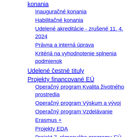
konania
Inauguračné konania
Habilitačné konania
Udelené akreditácie - zrušené 11. 4.
2024
Právna a interná úprava
Kritériá na vyhodnotenie splnenia
podmienok
Udelené čestné tituly
Projekty financované EÚ
Operačný program Kvalita životného
prostredia
Operačný program Výskum a vývoj
Operačný program Vzdelávanie
Erasmus +
Projekty EDA