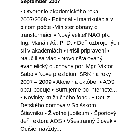
September 2007
• Otvorenie akademického roka
2007/2008 • Editoriál • Imatrikulácia v
plnom počte •Minister obrany o
transformácii • Nový veliteľ NAO plk.
Ing. Marián Áč, PhD. • Deň ozbrojených
síl v akadémiách • Prišli pripravení •
Naučili sa viac • Novoinštalovaný
evanjelický duchovný por. Mgr. Viktor
Sabo • Nové prezídium SRK na roky
2007 – 2009 • Akcie na október • AOS
opäť boduje • Surfujeme po internete...
• Novinky knižničného fondu • Deti z
Detského domova v Spišskom
Štiavniku • Životné jubileum • Športový
deň rektora AOS • Všestranný človek •
Odišiel navždy...