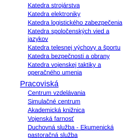
Katedra strojárstva
Katedra elektroniky
Katedra logistického zabezpečenia
Katedra spoločenských vied a
jazykov
Katedra telesnej výchovy a športu
Katedra bezpečnosti a obrany
Katedra vojenskej taktiky a
operačného umenia
Pracoviská
Centrum vzdelávania
Simulačné centrum
Akademická knižnica
Vojenská farnosť
Duchovná služba - Ekumenická
pastoračná služba