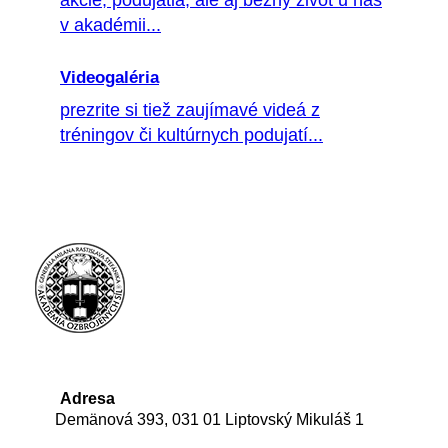
akcie, podujatia, ale aj bežný život u nás
v akadémii...
Videogaléria
prezrite si tiež zaujímavé videá z
tréningov či kultúrnych podujatí...
Adresa
Demänová 393, 031 01 Liptovský Mikuláš 1