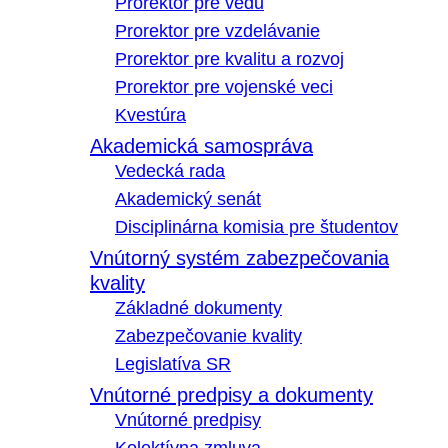
Prorektor pre vedu
Prorektor pre vzdelávanie
Prorektor pre kvalitu a rozvoj
Prorektor pre vojenské veci
Kvestúra
Akademická samospráva
Vedecká rada
Akademický senát
Disciplinárna komisia pre študentov
Vnútorný systém zabezpečovania
kvality
Základné dokumenty
Zabezpečovanie kvality
Legislatíva SR
Vnútorné predpisy a dokumenty
Vnútorné predpisy