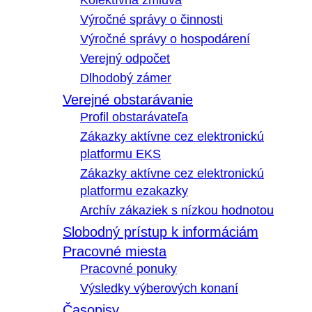
Kolektívna zmluva
Výročné správy o činnosti
Výročné správy o hospodárení
Verejný odpočet
Dlhodobý zámer
Verejné obstarávanie
Profil obstarávateľa
Zákazky aktívne cez elektronickú
platformu EKS
Zákazky aktívne cez elektronickú
platformu ezakazky
Archív zákaziek s nízkou hodnotou
Slobodný prístup k informáciám
Pracovné miesta
Pracovné ponuky
Výsledky výberových konaní
Časopisy