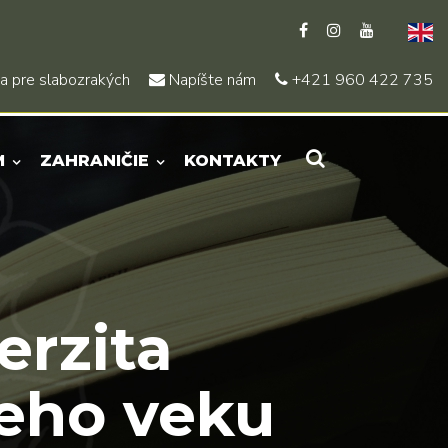
a pre slabozrakých
Napíšte nám
+421 960 422 735
M
ZAHRANIČIE
KONTAKTY
erzita
ieho veku