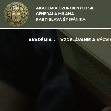
Rovno na obsah
Rovno na menu
AKADÉMIA OZBROJENÝCH SÍL
GENERÁLA MILANA
RASTISLAVA ŠTEFÁNIKA
AKADÉMIA
VZDELÁVANIE A VÝCVI