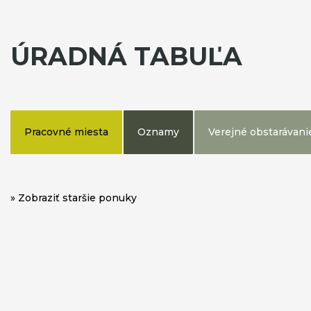
ÚRADNÁ TABUĽA
Pracovné miesta
Oznamy
Verejné obstarávani
» Zobraziť staršie ponuky