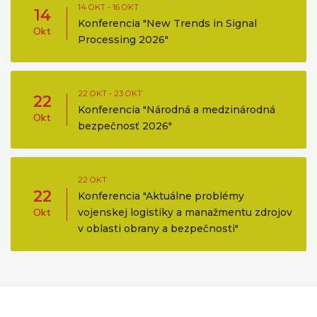
14 OKT - 16 OKT
14
Konferencia "New Trends in Signal
Okt
Processing 2026"
22 OKT - 23 OKT
22
Konferencia "Národná a medzinárodná
Okt
bezpečnosť 2026"
22 OKT
22
Konferencia "Aktuálne problémy
Okt
vojenskej logistiky a manažmentu zdrojov
v oblasti obrany a bezpečnosti"