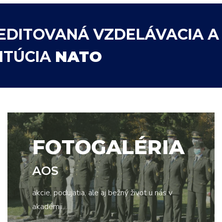
EDITOVANÁ VZDELÁVACIA A
TITÚCIA
NATO
FOTOGALÉRIA
AOS
akcie, podujatia, ale aj bežný život u nás v
akadémii...