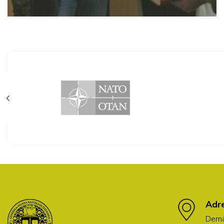
Adr
Demä