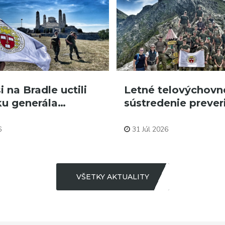
i na Bradle uctili
Letné telovýchovn
u generála…
sústredenie prever
Aktuality
6
31 Júl 2026
VŠETKY AKTUALITY