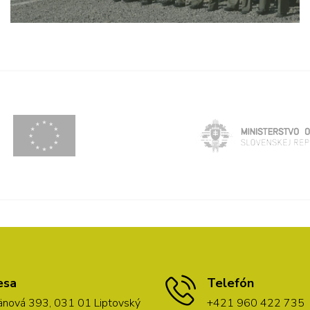
esa
Telefón
nová 393, 031 01 Liptovský
+421 960 422 735