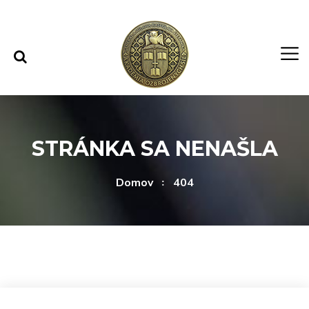
Rovno na obsah
Rovno na menu
STRÁNKA SA NENAŠLA
Domov
404