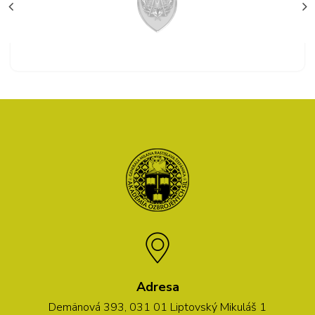
Adresa
Demänová 393, 031 01 Liptovský Mikuláš 1