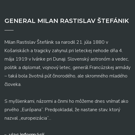
GENERAL MILAN RASTISLAV ŠTEFÁNIK
Milan Rastislav Štefánik sa narodil 21. júla 1880 v
Košariskách a tragicky zahynul pri leteckej nehode dňa 4.
mája 1919 v Ivánke pri Dunaji. Slovenský astronóm a vedec,
politik a diplomat, vojnový letec, generál Francúzskej armády
– taká bola životná púť činorodého, ale skromného mladého
človeka.
S myšlienkami, názormi a činmi ho môžeme dnes vnímať ako
prvého „Európana“. Predpokladal, že nastane stav, ktorý
nazval „europeizácia“...
viac informácií