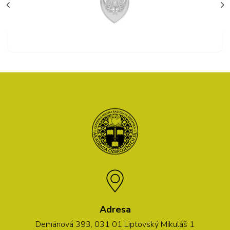
Adresa
Demänová 393, 031 01 Liptovský Mikuláš 1