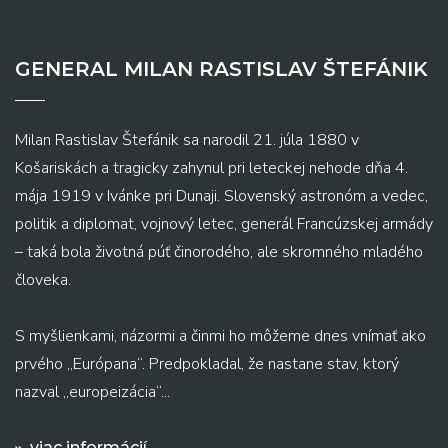
GENERAL MILAN RASTISLAV ŠTEFÁNIK
Milan Rastislav Štefánik sa narodil 21. júla 1880 v
Košariskách a tragicky zahynul pri leteckej nehode dňa 4.
mája 1919 v Ivánke pri Dunaji. Slovenský astronóm a vedec,
politik a diplomat, vojnový letec, generál Francúzskej armády
– taká bola životná púť činorodého, ale skromného mladého
človeka.
S myšlienkami, názormi a činmi ho môžeme dnes vnímať ako
prvého „Európana“. Predpokladal, že nastane stav, ktorý
nazval „europeizácia“...
viac informácií