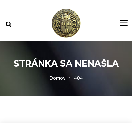
Rovno na obsah
Rovno na menu
STRÁNKA SA NENAŠLA
Domov
404