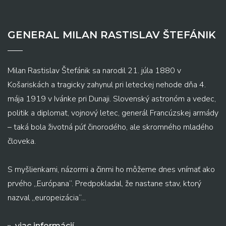
GENERAL MILAN RASTISLAV ŠTEFÁNIK
Milan Rastislav Štefánik sa narodil 21. júla 1880 v
Košariskách a tragicky zahynul pri leteckej nehode dňa 4.
mája 1919 v Ivánke pri Dunaji. Slovenský astronóm a vedec,
politik a diplomat, vojnový letec, generál Francúzskej armády
– taká bola životná púť činorodého, ale skromného mladého
človeka.
S myšlienkami, názormi a činmi ho môžeme dnes vnímať ako
prvého „Európana“. Predpokladal, že nastane stav, ktorý
nazval „europeizácia“...
viac informácií