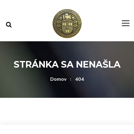
Rovno na obsah
Rovno na menu
STRÁNKA SA NENAŠLA
Domov
404