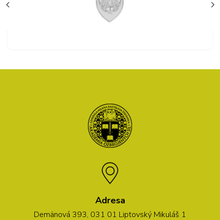
Adresa
Demänová 393, 031 01 Liptovský Mikuláš 1