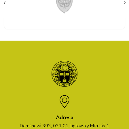
Adresa
Demänová 393, 031 01 Liptovský Mikuláš 1