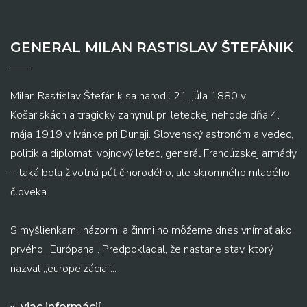
GENERAL MILAN RASTISLAV ŠTEFÁNIK
Milan Rastislav Štefánik sa narodil 21. júla 1880 v
Košariskách a tragicky zahynul pri leteckej nehode dňa 4.
mája 1919 v Ivánke pri Dunaji. Slovenský astronóm a vedec,
politik a diplomat, vojnový letec, generál Francúzskej armády
– taká bola životná púť činorodého, ale skromného mladého
človeka.
S myšlienkami, názormi a činmi ho môžeme dnes vnímať ako
prvého „Európana“. Predpokladal, že nastane stav, ktorý
nazval „europeizácia“...
viac informácií