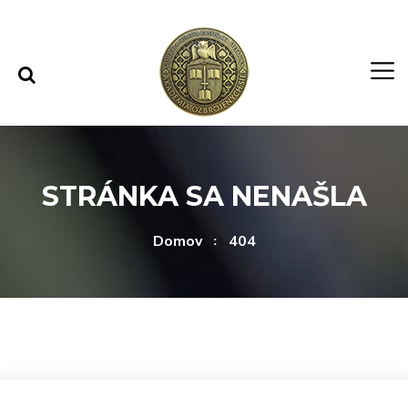
Rovno na obsah
Rovno na menu
STRÁNKA SA NENAŠLA
Domov
404