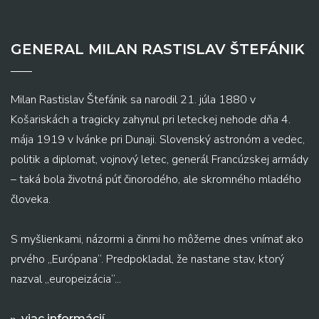
GENERAL MILAN RASTISLAV ŠTEFÁNIK
Milan Rastislav Štefánik sa narodil 21. júla 1880 v
Košariskách a tragicky zahynul pri leteckej nehode dňa 4.
mája 1919 v Ivánke pri Dunaji. Slovenský astronóm a vedec,
politik a diplomat, vojnový letec, generál Francúzskej armády
– taká bola životná púť činorodého, ale skromného mladého
človeka.
S myšlienkami, názormi a činmi ho môžeme dnes vnímať ako
prvého „Európana“. Predpokladal, že nastane stav, ktorý
nazval „europeizácia“...
viac informácií