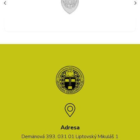
Adresa
Demänová 393, 031 01 Liptovský Mikuláš 1