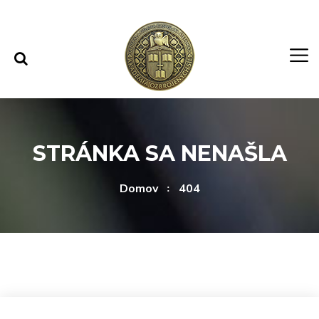
Rovno na obsah
Rovno na menu
STRÁNKA SA NENAŠLA
Domov
404