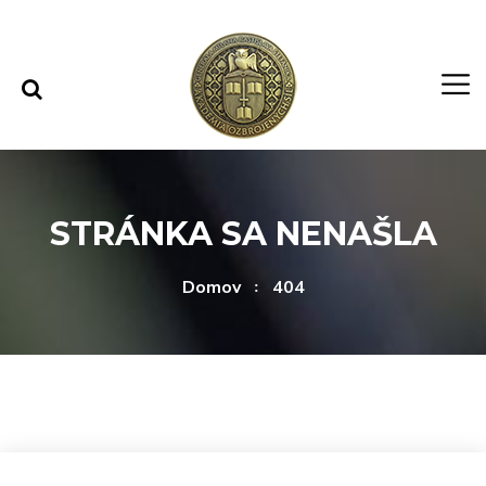
Rovno na obsah
Rovno na menu
STRÁNKA SA NENAŠLA
Domov
404