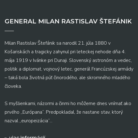
GENERAL MILAN RASTISLAV ŠTEFÁNIK
Milan Rastislav Štefánik sa narodil 21. júla 1880 v
Košariskách a tragicky zahynul pri leteckej nehode dňa 4.
mája 1919 v Ivánke pri Dunaji. Slovenský astronóm a vedec,
politik a diplomat, vojnový letec, generál Francúzskej armády
– taká bola životná púť činorodého, ale skromného mladého
človeka.
S myšlienkami, názormi a činmi ho môžeme dnes vnímať ako
prvého „Európana“. Predpokladal, že nastane stav, ktorý
nazval „europeizácia“...
viac informácií