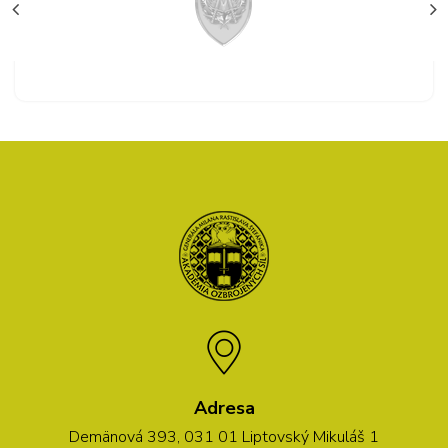
Adresa
Demänová 393, 031 01 Liptovský Mikuláš 1