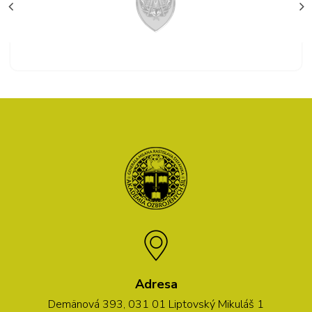
Adresa
Demänová 393, 031 01 Liptovský Mikuláš 1