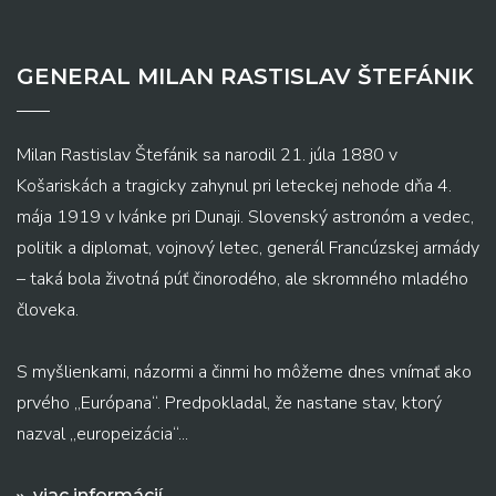
GENERAL MILAN RASTISLAV ŠTEFÁNIK
Milan Rastislav Štefánik sa narodil 21. júla 1880 v
Košariskách a tragicky zahynul pri leteckej nehode dňa 4.
mája 1919 v Ivánke pri Dunaji. Slovenský astronóm a vedec,
politik a diplomat, vojnový letec, generál Francúzskej armády
– taká bola životná púť činorodého, ale skromného mladého
človeka.
S myšlienkami, názormi a činmi ho môžeme dnes vnímať ako
prvého „Európana“. Predpokladal, že nastane stav, ktorý
nazval „europeizácia“...
viac informácií