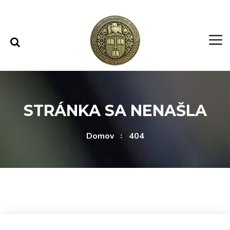
Rovno na obsah
Rovno na menu
STRÁNKA SA NENAŠLA
Domov
404