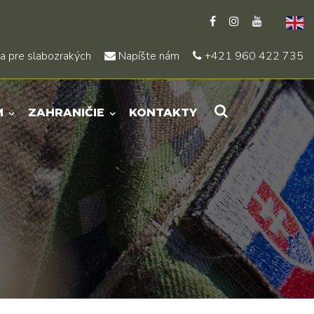
a pre slabozrakých
Napíšte nám
+421 960 422 735
M
ZAHRANIČIE
KONTAKTY