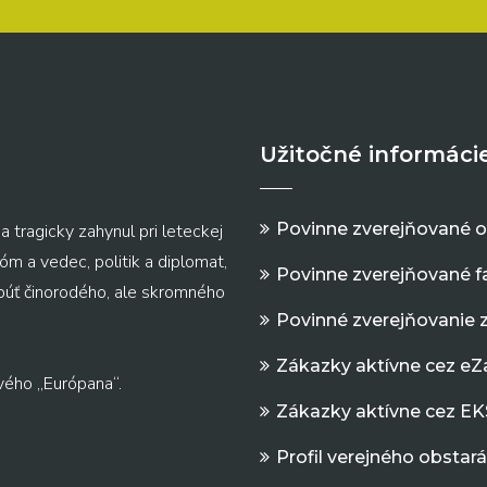
Užitočné informáci
Povinne zverejňované 
a tragicky zahynul pri leteckej
m a vedec, politik a diplomat,
Povinne zverejňované f
 púť činorodého, ale skromného
Povinné zverejňovanie 
Zákazky aktívne cez e
vého „Európana“.
Zákazky aktívne cez EK
Profil verejného obstar