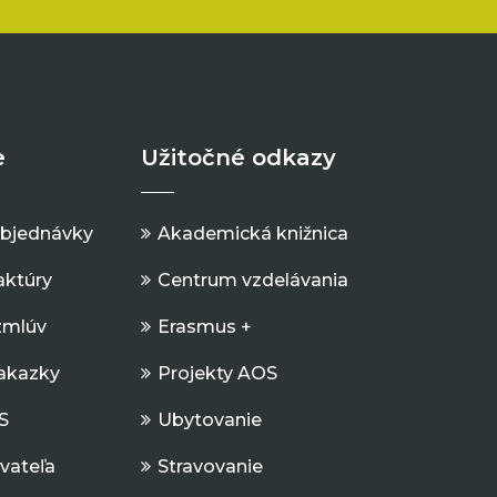
e
Užitočné odkazy
objednávky
Akademická knižnica
aktúry
Centrum vzdelávania
zmlúv
Erasmus +
Zakazky
Projekty AOS
S
Ubytovanie
ávateľa
Stravovanie