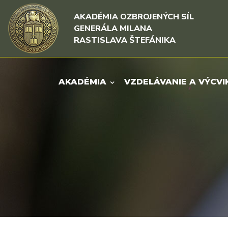
Rovno na obsah
Rovno na menu
AKADÉMIA OZBROJENÝCH SÍL
GENERÁLA MILANA
RASTISLAVA ŠTEFÁNIKA
AKADÉMIA
VZDELÁVANIE A VÝCVI