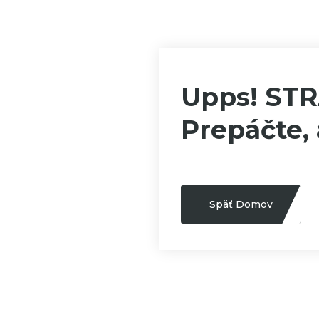
Upps! ST
Prepáčte, 
Späť Domov