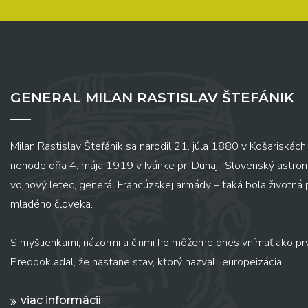
GENERAL MILAN RASTISLAV ŠTEFÁNIK
Milan Rastislav Štefánik sa narodil 21. júla 1880 v Košariskách 
nehode dňa 4. mája 1919 v Ivánke pri Dunaji. Slovenský astronó
vojnový letec, generál Francúzskej armády – taká bola životná
mladého človeka.
S myšlienkami, názormi a činmi ho môžeme dnes vnímať ako pr
Predpokladal, že nastane stav, ktorý nazval „europeizácia“...
viac informácií