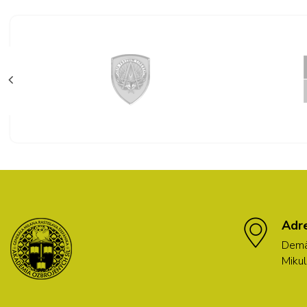
Adr
Demä
Mikul