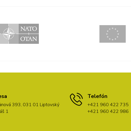
esa
Telefón
nová 393, 031 01 Liptovský
+421 960 422 735
áš 1
+421 960 422 986